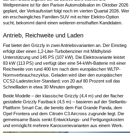
Weltpremiere ist für den Pariser Automobilsalon im Oktober 2026
geplant, der Verkaufsstart folgt noch im vierten Quartal 2026. Wer
ein erschwingliches Familien-SUV mit echter Elektro-Option
sucht, bekommt damit einen weiteren ernsthaften Kandidaten.
Antrieb, Reichweite und Laden
Fiat bietet den Grizzly in zwei Antriebsvarianten an. Der Einstieg
erfolgt über einen 1,2-Liter-Turbobenziner mit Mildhybrid-
Unterstützung und 145 PS (107 kW). Die Elektrovariante leistet
83 kW (113 PS) und verfügt über eine 54-kWh-Batterie mit einer
Reichweite von rund 400 km nach dem europäischen WLTP-
Normverbrauchszyklus. Geladen wird über den europäischen
CCS2-Ladestecker-Standard; von 20 auf 80 Prozent soll das
Schnellladen in etwa 30 Minuten gelingen.
Beide Modelle – der klassische Grizzly (4,4 m) und der flacher
gestaltete Grizzly Fastback (4,5 m) – basieren auf der Stellantis-
Plattform Smart Car, die bereits dem Fiat Grande Panda, dem
Opel Frontera und dem Citroën C3 Aircross zugrunde liegt. Die
gemeinsame Basis senkt Entwicklungs- und Fertigungskosten
und ermöglicht mehrere Karosserievarianten aus einem Werk.