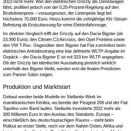
2023 nicht mehr. Wer den elektrischen Grizzly als Dienstwagen
fährt, profitiert jedoch von der 0,25-Prozent-Regelung auf den
Bruttolistenpreis – vorausgesetzt, der Listenpreis liegt bei
höchstens 70.000 Euro. Hinzu kommt die zehnjährige Kfz-Steuer-
Befreiung ab Erstzulassung für reine Elektrofahrzeuge.
Im direkten Vergleich trifft der Grizzly auf den Dacia Bigster (ab
23.990 Euro), den Citroën C3 Aircross, den Opel Frontera sowie
den VW T-Roc. Gegenüber dem Bigster hat Fiat zumindest beim
elektrischen Antriebsstrang eine klar definierte WLTP-Angabe im
Gepäck – der Dacia Bigster E ist mit 323 km WLTP angegeben.
Ob der Grizzly bei identischer Ausstattung preislich wirklich
unterhalb des Bigster bleibt, werden erst die finalen Preislisten
zum Pariser Salon zeigen.
Produktion und Marktstart
Gebaut werden beide Modelle im Stellantis-Werk im
marokkanischen Kénitra, wo bereits der Peugeot 208 und der Fiat
Topolino vom Band laufen. Stellantis investierte 2022 mehr als
300 Millionen Euro in den Ausbau des Standorts. Europa –
einschließlich des deutschsprachigen Raums – steht beim
Rollout an erster Stelle, noch vor dem Nahen Osten, Afrika und