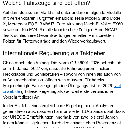
Welche Fahrzeuge sind betroffen?
Auf dem deutschen Markt sind unter anderem folgende Modelle
mit versenkbaren Türgriffen erhältlich: Tesla Model S und Model
X, Mercedes EQE, BMW i7, Ford Mustang Mach-E, Volvo EX60
sowie der Kia EV4. Sie alle könnten bei künftigen Euro-NCAP-
Tests schlechtere Gesamtwertungen erhalten – mit direkten
Folgen für Flottenverträge und den Wiederverkaufswert.
Internationale Regulierung als Taktgeber
China macht den Anfang: Die Norm GB 48001-2026 schreibt ab
dem 1. Januar 2027 vor, dass alle Fahrzeugtüren – außer
Heckklappe und Schiebetüren – sowohl von innen als auch von
außen mechanisch zu öffnen sein müssen. Für bereits
typgenehmigte Fahrzeuge gilt eine Übergangsfrist bis 2029.
laut
drweb.de
gilt diese Regelung als weltweit erste verbindliche
Vorschrift dieser Art.
In der EU fehlt eine vergleichbare Regelung noch. Analysten
gehen davon aus, dass ein harmonisierter EU-Standard auf Basis
der UNECE-Empfehlungen innerhalb von zwei bis drei Jahren
folgen könnte – getrieben durch den chinesischen Präzedenzfall