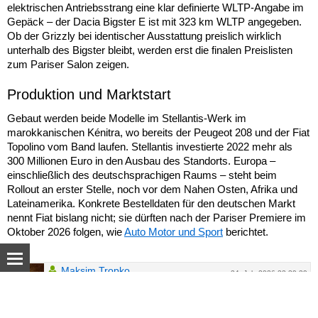
elektrischen Antriebsstrang eine klar definierte WLTP-Angabe im
Gepäck – der Dacia Bigster E ist mit 323 km WLTP angegeben.
Ob der Grizzly bei identischer Ausstattung preislich wirklich
unterhalb des Bigster bleibt, werden erst die finalen Preislisten
zum Pariser Salon zeigen.
Produktion und Marktstart
Gebaut werden beide Modelle im Stellantis-Werk im
marokkanischen Kénitra, wo bereits der Peugeot 208 und der Fiat
Topolino vom Band laufen. Stellantis investierte 2022 mehr als
300 Millionen Euro in den Ausbau des Standorts. Europa –
einschließlich des deutschsprachigen Raums – steht beim
Rollout an erster Stelle, noch vor dem Nahen Osten, Afrika und
Lateinamerika. Konkrete Bestelldaten für den deutschen Markt
nennt Fiat bislang nicht; sie dürften nach der Pariser Premiere im
Oktober 2026 folgen, wie
Auto Motor und Sport
berichtet.
Maksim Tropko
24. July 2026 22:39:29
37 jahre (18 jahre am Steuer)
© Autoua.net, 1998–2026.