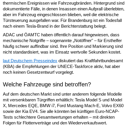
thermischen Ereignissen wie Fahrzeugbränden. Hintergrund sind
dokumentierte Fälle, in denen Insassen einen Aufprall überlebten,
aber im Fahrzeug eingeschlossen blieben, weil die elektrische
Türsteuerung ausgefallen war. Für Brandenburg ist ein Todesfall
nach einem Tesla-Brand in der Berichterstattung belegt.
ADAC und ÖAMTC haben öffentlich darauf hingewiesen, dass
mechanische Notgriffe – sogenannte „Notöffner" – für Ersthelfer
häufig schwer auffindbar sind. Ihre Position und Markierung sind
nicht standardisiert, was im Einsatz wertvolle Sekunden kostet.
laut Deutschem Presseindex
diskutiert das Kraftfahrtbundesamt
(KBA) die Empfehlungen der UNECE-Taskforce aktiv, hat aber
noch keinen Gesetzentwurf vorgelegt.
Welche Fahrzeuge sind betroffen?
Auf dem deutschen Markt sind unter anderem folgende Modelle
mit versenkbaren Türgriffen erhältlich: Tesla Model S und Model
X, Mercedes EQE, BMW i7, Ford Mustang Mach-E, Volvo EX60
sowie der Kia EV4. Sie alle könnten bei künftigen Euro-NCAP-
Tests schlechtere Gesamtwertungen erhalten – mit direkten
Folgen für Flottenverträge und den Wiederverkaufswert.