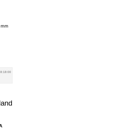
20 mm
18:18:00
land
BA