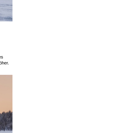
es
öher.