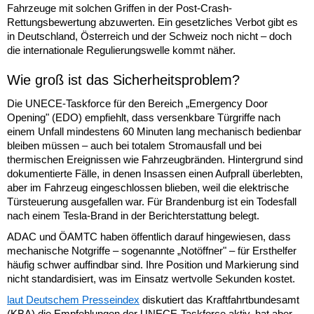
Fahrzeuge mit solchen Griffen in der Post-Crash-
Rettungsbewertung abzuwerten. Ein gesetzliches Verbot gibt es
in Deutschland, Österreich und der Schweiz noch nicht – doch
die internationale Regulierungswelle kommt näher.
Wie groß ist das Sicherheitsproblem?
Die UNECE-Taskforce für den Bereich „Emergency Door
Opening" (EDO) empfiehlt, dass versenkbare Türgriffe nach
einem Unfall mindestens 60 Minuten lang mechanisch bedienbar
bleiben müssen – auch bei totalem Stromausfall und bei
thermischen Ereignissen wie Fahrzeugbränden. Hintergrund sind
dokumentierte Fälle, in denen Insassen einen Aufprall überlebten,
aber im Fahrzeug eingeschlossen blieben, weil die elektrische
Türsteuerung ausgefallen war. Für Brandenburg ist ein Todesfall
nach einem Tesla-Brand in der Berichterstattung belegt.
ADAC und ÖAMTC haben öffentlich darauf hingewiesen, dass
mechanische Notgriffe – sogenannte „Notöffner" – für Ersthelfer
häufig schwer auffindbar sind. Ihre Position und Markierung sind
nicht standardisiert, was im Einsatz wertvolle Sekunden kostet.
laut Deutschem Presseindex
diskutiert das Kraftfahrtbundesamt
(KBA) die Empfehlungen der UNECE-Taskforce aktiv, hat aber