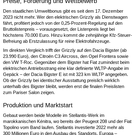
Preise, Förderung und Wettbewerb
Den staatlichen Umweltbonus gibt es seit dem 17. Dezember
2023 nicht mehr. Wer den elektrischen Grizzly als Dienstwagen
fährt, profitiert jedoch von der 0,25-Prozent-Regelung auf den
Bruttolistenpreis – vorausgesetzt, der Listenpreis liegt bei
höchstens 70.000 Euro. Hinzu kommt die zehnjährige Kfz-Steuer-
Befreiung ab Erstzulassung für reine Elektrofahrzeuge.
Im direkten Vergleich trifft der Grizzly auf den Dacia Bigster (ab
23.990 Euro), den Citroën C3 Aircross, den Opel Frontera sowie
den VW T-Roc. Gegenüber dem Bigster hat Fiat zumindest beim
elektrischen Antriebsstrang eine klar definierte WLTP-Angabe im
Gepäck – der Dacia Bigster E ist mit 323 km WLTP angegeben.
Ob der Grizzly bei identischer Ausstattung preislich wirklich
unterhalb des Bigster bleibt, werden erst die finalen Preislisten
zum Pariser Salon zeigen.
Produktion und Marktstart
Gebaut werden beide Modelle im Stellantis-Werk im
marokkanischen Kénitra, wo bereits der Peugeot 208 und der Fiat
Topolino vom Band laufen. Stellantis investierte 2022 mehr als
300 Millionen Euro in den Ausbau des Standorts. Europa –