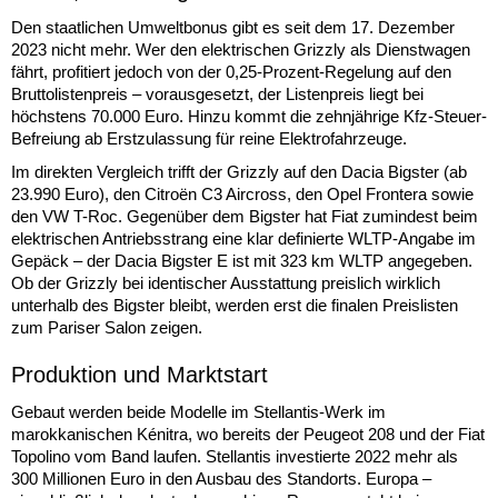
Den staatlichen Umweltbonus gibt es seit dem 17. Dezember
2023 nicht mehr. Wer den elektrischen Grizzly als Dienstwagen
fährt, profitiert jedoch von der 0,25-Prozent-Regelung auf den
Bruttolistenpreis – vorausgesetzt, der Listenpreis liegt bei
höchstens 70.000 Euro. Hinzu kommt die zehnjährige Kfz-Steuer-
Befreiung ab Erstzulassung für reine Elektrofahrzeuge.
Im direkten Vergleich trifft der Grizzly auf den Dacia Bigster (ab
23.990 Euro), den Citroën C3 Aircross, den Opel Frontera sowie
den VW T-Roc. Gegenüber dem Bigster hat Fiat zumindest beim
elektrischen Antriebsstrang eine klar definierte WLTP-Angabe im
Gepäck – der Dacia Bigster E ist mit 323 km WLTP angegeben.
Ob der Grizzly bei identischer Ausstattung preislich wirklich
unterhalb des Bigster bleibt, werden erst die finalen Preislisten
zum Pariser Salon zeigen.
Produktion und Marktstart
Gebaut werden beide Modelle im Stellantis-Werk im
marokkanischen Kénitra, wo bereits der Peugeot 208 und der Fiat
Topolino vom Band laufen. Stellantis investierte 2022 mehr als
300 Millionen Euro in den Ausbau des Standorts. Europa –