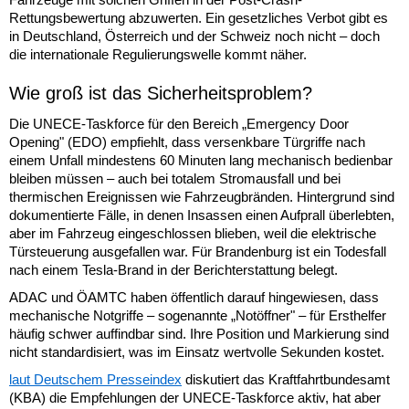
Rettungsbewertung abzuwerten. Ein gesetzliches Verbot gibt es
in Deutschland, Österreich und der Schweiz noch nicht – doch
die internationale Regulierungswelle kommt näher.
Wie groß ist das Sicherheitsproblem?
Die UNECE-Taskforce für den Bereich „Emergency Door
Opening" (EDO) empfiehlt, dass versenkbare Türgriffe nach
einem Unfall mindestens 60 Minuten lang mechanisch bedienbar
bleiben müssen – auch bei totalem Stromausfall und bei
thermischen Ereignissen wie Fahrzeugbränden. Hintergrund sind
dokumentierte Fälle, in denen Insassen einen Aufprall überlebten,
aber im Fahrzeug eingeschlossen blieben, weil die elektrische
Türsteuerung ausgefallen war. Für Brandenburg ist ein Todesfall
nach einem Tesla-Brand in der Berichterstattung belegt.
ADAC und ÖAMTC haben öffentlich darauf hingewiesen, dass
mechanische Notgriffe – sogenannte „Notöffner" – für Ersthelfer
häufig schwer auffindbar sind. Ihre Position und Markierung sind
nicht standardisiert, was im Einsatz wertvolle Sekunden kostet.
laut Deutschem Presseindex
diskutiert das Kraftfahrtbundesamt
(KBA) die Empfehlungen der UNECE-Taskforce aktiv, hat aber