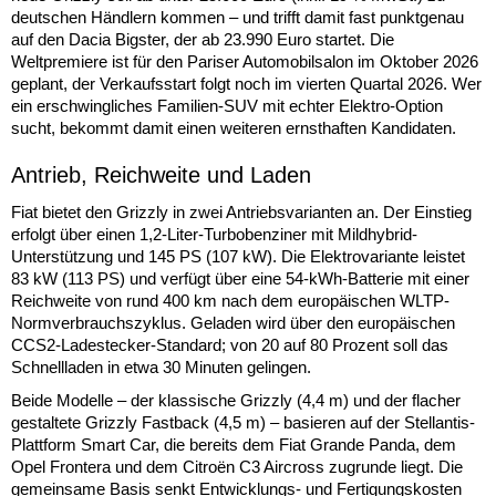
deutschen Händlern kommen – und trifft damit fast punktgenau
auf den Dacia Bigster, der ab 23.990 Euro startet. Die
Weltpremiere ist für den Pariser Automobilsalon im Oktober 2026
geplant, der Verkaufsstart folgt noch im vierten Quartal 2026. Wer
ein erschwingliches Familien-SUV mit echter Elektro-Option
sucht, bekommt damit einen weiteren ernsthaften Kandidaten.
Antrieb, Reichweite und Laden
Fiat bietet den Grizzly in zwei Antriebsvarianten an. Der Einstieg
erfolgt über einen 1,2-Liter-Turbobenziner mit Mildhybrid-
Unterstützung und 145 PS (107 kW). Die Elektrovariante leistet
83 kW (113 PS) und verfügt über eine 54-kWh-Batterie mit einer
Reichweite von rund 400 km nach dem europäischen WLTP-
Normverbrauchszyklus. Geladen wird über den europäischen
CCS2-Ladestecker-Standard; von 20 auf 80 Prozent soll das
Schnellladen in etwa 30 Minuten gelingen.
Beide Modelle – der klassische Grizzly (4,4 m) und der flacher
gestaltete Grizzly Fastback (4,5 m) – basieren auf der Stellantis-
Plattform Smart Car, die bereits dem Fiat Grande Panda, dem
Opel Frontera und dem Citroën C3 Aircross zugrunde liegt. Die
gemeinsame Basis senkt Entwicklungs- und Fertigungskosten