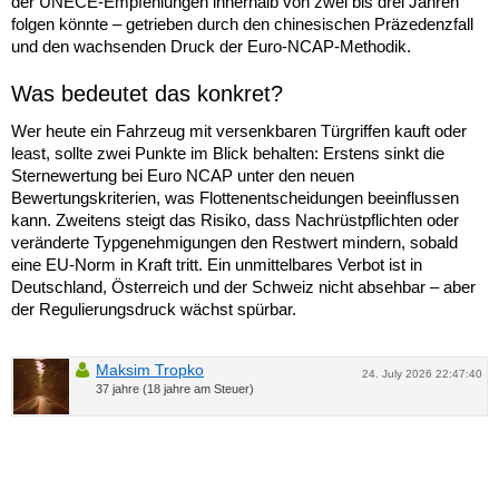
der UNECE-Empfehlungen innerhalb von zwei bis drei Jahren
folgen könnte – getrieben durch den chinesischen Präzedenzfall
und den wachsenden Druck der Euro-NCAP-Methodik.
Was bedeutet das konkret?
Wer heute ein Fahrzeug mit versenkbaren Türgriffen kauft oder
least, sollte zwei Punkte im Blick behalten: Erstens sinkt die
Sternewertung bei Euro NCAP unter den neuen
Bewertungskriterien, was Flottenentscheidungen beeinflussen
kann. Zweitens steigt das Risiko, dass Nachrüstpflichten oder
veränderte Typgenehmigungen den Restwert mindern, sobald
eine EU-Norm in Kraft tritt. Ein unmittelbares Verbot ist in
Deutschland, Österreich und der Schweiz nicht absehbar – aber
der Regulierungsdruck wächst spürbar.
Maksim Tropko
24. July 2026 22:47:40
37 jahre (18 jahre am Steuer)