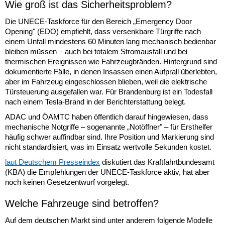
Wie groß ist das Sicherheitsproblem?
Die UNECE-Taskforce für den Bereich „Emergency Door
Opening" (EDO) empfiehlt, dass versenkbare Türgriffe nach
einem Unfall mindestens 60 Minuten lang mechanisch bedienbar
bleiben müssen – auch bei totalem Stromausfall und bei
thermischen Ereignissen wie Fahrzeugbränden. Hintergrund sind
dokumentierte Fälle, in denen Insassen einen Aufprall überlebten,
aber im Fahrzeug eingeschlossen blieben, weil die elektrische
Türsteuerung ausgefallen war. Für Brandenburg ist ein Todesfall
nach einem Tesla-Brand in der Berichterstattung belegt.
ADAC und ÖAMTC haben öffentlich darauf hingewiesen, dass
mechanische Notgriffe – sogenannte „Notöffner" – für Ersthelfer
häufig schwer auffindbar sind. Ihre Position und Markierung sind
nicht standardisiert, was im Einsatz wertvolle Sekunden kostet.
laut Deutschem Presseindex
diskutiert das Kraftfahrtbundesamt
(KBA) die Empfehlungen der UNECE-Taskforce aktiv, hat aber
noch keinen Gesetzentwurf vorgelegt.
Welche Fahrzeuge sind betroffen?
Auf dem deutschen Markt sind unter anderem folgende Modelle