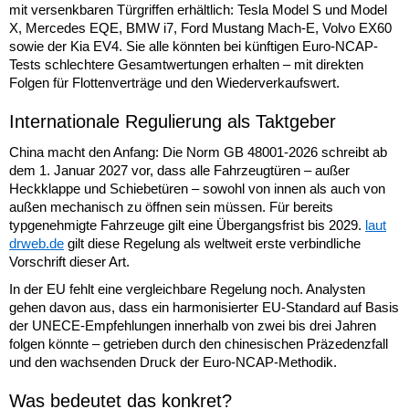
mit versenkbaren Türgriffen erhältlich: Tesla Model S und Model
X, Mercedes EQE, BMW i7, Ford Mustang Mach-E, Volvo EX60
sowie der Kia EV4. Sie alle könnten bei künftigen Euro-NCAP-
Tests schlechtere Gesamtwertungen erhalten – mit direkten
Folgen für Flottenverträge und den Wiederverkaufswert.
Internationale Regulierung als Taktgeber
China macht den Anfang: Die Norm GB 48001-2026 schreibt ab
dem 1. Januar 2027 vor, dass alle Fahrzeugtüren – außer
Heckklappe und Schiebetüren – sowohl von innen als auch von
außen mechanisch zu öffnen sein müssen. Für bereits
typgenehmigte Fahrzeuge gilt eine Übergangsfrist bis 2029.
laut
drweb.de
gilt diese Regelung als weltweit erste verbindliche
Vorschrift dieser Art.
In der EU fehlt eine vergleichbare Regelung noch. Analysten
gehen davon aus, dass ein harmonisierter EU-Standard auf Basis
der UNECE-Empfehlungen innerhalb von zwei bis drei Jahren
folgen könnte – getrieben durch den chinesischen Präzedenzfall
und den wachsenden Druck der Euro-NCAP-Methodik.
Was bedeutet das konkret?