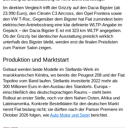
Im direkten Vergleich trifft der Grizzly auf den Dacia Bigster (ab
23.990 Euro), den Citroën C3 Aircross, den Opel Frontera sowie
den VW T-Roc. Gegenüber dem Bigster hat Fiat zumindest beim
elektrischen Antriebsstrang eine klar definierte WLTP-Angabe im
Gepäck – der Dacia Bigster E ist mit 323 km WLTP angegeben.
Ob der Grizzly bei identischer Ausstattung preislich wirklich
unterhalb des Bigster bleibt, werden erst die finalen Preislisten
zum Pariser Salon zeigen.
Produktion und Marktstart
Gebaut werden beide Modelle im Stellantis-Werk im
marokkanischen Kénitra, wo bereits der Peugeot 208 und der Fiat
Topolino vom Band laufen. Stellantis investierte 2022 mehr als
300 Millionen Euro in den Ausbau des Standorts. Europa –
einschließlich des deutschsprachigen Raums – steht beim
Rollout an erster Stelle, noch vor dem Nahen Osten, Afrika und
Lateinamerika. Konkrete Bestelldaten für den deutschen Markt
nennt Fiat bislang nicht; sie dürften nach der Pariser Premiere im
Oktober 2026 folgen, wie
Auto Motor und Sport
berichtet.