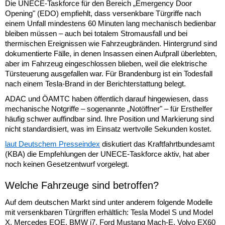
Die UNECE-Taskforce für den Bereich „Emergency Door
Opening" (EDO) empfiehlt, dass versenkbare Türgriffe nach
einem Unfall mindestens 60 Minuten lang mechanisch bedienbar
bleiben müssen – auch bei totalem Stromausfall und bei
thermischen Ereignissen wie Fahrzeugbränden. Hintergrund sind
dokumentierte Fälle, in denen Insassen einen Aufprall überlebten,
aber im Fahrzeug eingeschlossen blieben, weil die elektrische
Türsteuerung ausgefallen war. Für Brandenburg ist ein Todesfall
nach einem Tesla-Brand in der Berichterstattung belegt.
ADAC und ÖAMTC haben öffentlich darauf hingewiesen, dass
mechanische Notgriffe – sogenannte „Notöffner" – für Ersthelfer
häufig schwer auffindbar sind. Ihre Position und Markierung sind
nicht standardisiert, was im Einsatz wertvolle Sekunden kostet.
laut Deutschem Presseindex
diskutiert das Kraftfahrtbundesamt
(KBA) die Empfehlungen der UNECE-Taskforce aktiv, hat aber
noch keinen Gesetzentwurf vorgelegt.
Welche Fahrzeuge sind betroffen?
Auf dem deutschen Markt sind unter anderem folgende Modelle
mit versenkbaren Türgriffen erhältlich: Tesla Model S und Model
X, Mercedes EQE, BMW i7, Ford Mustang Mach-E, Volvo EX60