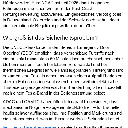
Hürde werden. Euro NCAP hat seit 2026 damit begonnen,
Fahrzeuge mit solchen Griffen in der Post-Crash-
Rettungsbewertung abzuwerten. Ein gesetzliches Verbot gibt es
in Deutschland, Österreich und der Schweiz noch nicht – doch
die internationale Regulierungswelle kommt näher.
Wie groß ist das Sicherheitsproblem?
Die UNECE-Taskforce für den Bereich „Emergency Door
Opening" (EDO) empfiehlt, dass versenkbare Türgriffe nach
einem Unfall mindestens 60 Minuten lang mechanisch bedienbar
bleiben müssen – auch bei totalem Stromausfall und bei
thermischen Ereignissen wie Fahrzeugbränden. Hintergrund sind
dokumentierte Fälle, in denen Insassen einen Aufprall überlebten,
aber im Fahrzeug eingeschlossen blieben, weil die elektrische
Türsteuerung ausgefallen war. Für Brandenburg ist ein Todesfall
nach einem Tesla-Brand in der Berichterstattung belegt.
ADAC und ÖAMTC haben öffentlich darauf hingewiesen, dass
mechanische Notgriffe – sogenannte „Notöffner" – für Ersthelfer
häufig schwer auffindbar sind. Ihre Position und Markierung sind
nicht standardisiert, was im Einsatz wertvolle Sekunden kostet.
laut Deutschem Presseindex
diskutiert das Kraftfahrtbundesamt