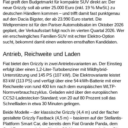
Fiat greift den Budgetmarkt für kompakte SUV direkt an: Der
neue Grizzly soll ab unter 25.000 Euro (inkl. 19 % MwSt.) zu
deutschen Händlern kommen – und trifft damit fast punktgenau
auf den Dacia Bigster, der ab 23.990 Euro startet. Die
Weltpremiere ist für den Pariser Automobilsalon im Oktober 2026
geplant, der Verkaufsstart folgt noch im vierten Quartal 2026. Wer
ein erschwingliches Familien-SUV mit echter Elektro-Option
sucht, bekommt damit einen weiteren ernsthaften Kandidaten.
Antrieb, Reichweite und Laden
Fiat bietet den Grizzly in zwei Antriebsvarianten an. Der Einstieg
erfolgt über einen 1,2-Liter-Turbobenziner mit Mildhybrid-
Unterstützung und 145 PS (107 kW). Die Elektrovariante leistet
83 kW (113 PS) und verfügt über eine 54-kWh-Batterie mit einer
Reichweite von rund 400 km nach dem europäischen WLTP-
Normverbrauchszyklus. Geladen wird über den europäischen
CCS2-Ladestecker-Standard; von 20 auf 80 Prozent soll das
Schnellladen in etwa 30 Minuten gelingen.
Beide Modelle – der klassische Grizzly (4,4 m) und der flacher
gestaltete Grizzly Fastback (4,5 m) – basieren auf der Stellantis-
Plattform Smart Car, die bereits dem Fiat Grande Panda, dem