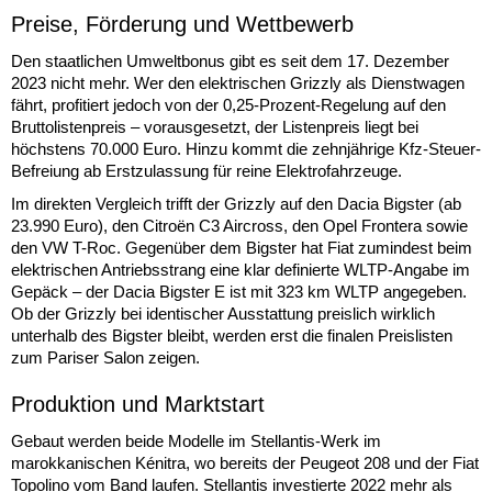
Preise, Förderung und Wettbewerb
Den staatlichen Umweltbonus gibt es seit dem 17. Dezember
2023 nicht mehr. Wer den elektrischen Grizzly als Dienstwagen
fährt, profitiert jedoch von der 0,25-Prozent-Regelung auf den
Bruttolistenpreis – vorausgesetzt, der Listenpreis liegt bei
höchstens 70.000 Euro. Hinzu kommt die zehnjährige Kfz-Steuer-
Befreiung ab Erstzulassung für reine Elektrofahrzeuge.
Im direkten Vergleich trifft der Grizzly auf den Dacia Bigster (ab
23.990 Euro), den Citroën C3 Aircross, den Opel Frontera sowie
den VW T-Roc. Gegenüber dem Bigster hat Fiat zumindest beim
elektrischen Antriebsstrang eine klar definierte WLTP-Angabe im
Gepäck – der Dacia Bigster E ist mit 323 km WLTP angegeben.
Ob der Grizzly bei identischer Ausstattung preislich wirklich
unterhalb des Bigster bleibt, werden erst die finalen Preislisten
zum Pariser Salon zeigen.
Produktion und Marktstart
Gebaut werden beide Modelle im Stellantis-Werk im
marokkanischen Kénitra, wo bereits der Peugeot 208 und der Fiat
Topolino vom Band laufen. Stellantis investierte 2022 mehr als