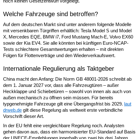
noch keinen Gesetzentwurf vorgelegt.
Welche Fahrzeuge sind betroffen?
Auf dem deutschen Markt sind unter anderem folgende Modelle
mit versenkbaren Türgriffen erhältlich: Tesla Model S und Model
X, Mercedes EQE, BMW i7, Ford Mustang Mach-E, Volvo EX60
sowie der Kia EV4. Sie alle könnten bei künftigen Euro-NCAP-
Tests schlechtere Gesamtwertungen erhalten – mit direkten
Folgen für Flottenverträge und den Wiederverkaufswert.
Internationale Regulierung als Taktgeber
China macht den Anfang: Die Norm GB 48001-2026 schreibt ab
dem 1. Januar 2027 vor, dass alle Fahrzeugtüren – außer
Heckklappe und Schiebetüren – sowohl von innen als auch von
außen mechanisch zu öffnen sein müssen. Für bereits
typgenehmigte Fahrzeuge gilt eine Übergangsfrist bis 2029.
laut
drweb.de
gilt diese Regelung als weltweit erste verbindliche
Vorschrift dieser Art.
In der EU fehlt eine vergleichbare Regelung noch. Analysten
gehen davon aus, dass ein harmonisierter EU-Standard auf Basis
der UNECE-Empfehlungen innerhalb von zwei bis drei Jahren