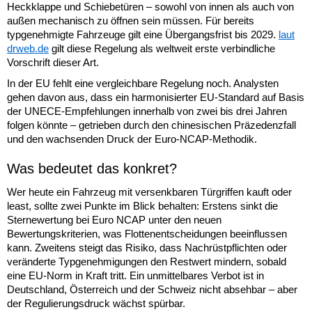
Heckklappe und Schiebetüren – sowohl von innen als auch von
außen mechanisch zu öffnen sein müssen. Für bereits
typgenehmigte Fahrzeuge gilt eine Übergangsfrist bis 2029.
laut
drweb.de
gilt diese Regelung als weltweit erste verbindliche
Vorschrift dieser Art.
In der EU fehlt eine vergleichbare Regelung noch. Analysten
gehen davon aus, dass ein harmonisierter EU-Standard auf Basis
der UNECE-Empfehlungen innerhalb von zwei bis drei Jahren
folgen könnte – getrieben durch den chinesischen Präzedenzfall
und den wachsenden Druck der Euro-NCAP-Methodik.
Was bedeutet das konkret?
Wer heute ein Fahrzeug mit versenkbaren Türgriffen kauft oder
least, sollte zwei Punkte im Blick behalten: Erstens sinkt die
Sternewertung bei Euro NCAP unter den neuen
Bewertungskriterien, was Flottenentscheidungen beeinflussen
kann. Zweitens steigt das Risiko, dass Nachrüstpflichten oder
veränderte Typgenehmigungen den Restwert mindern, sobald
eine EU-Norm in Kraft tritt. Ein unmittelbares Verbot ist in
Deutschland, Österreich und der Schweiz nicht absehbar – aber
der Regulierungsdruck wächst spürbar.