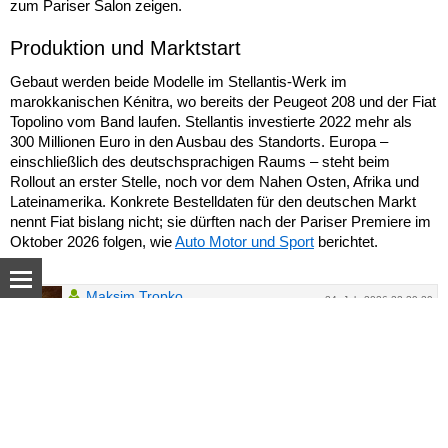
zum Pariser Salon zeigen.
Produktion und Marktstart
Gebaut werden beide Modelle im Stellantis-Werk im
marokkanischen Kénitra, wo bereits der Peugeot 208 und der Fiat
Topolino vom Band laufen. Stellantis investierte 2022 mehr als
300 Millionen Euro in den Ausbau des Standorts. Europa –
einschließlich des deutschsprachigen Raums – steht beim
Rollout an erster Stelle, noch vor dem Nahen Osten, Afrika und
Lateinamerika. Konkrete Bestelldaten für den deutschen Markt
nennt Fiat bislang nicht; sie dürften nach der Pariser Premiere im
Oktober 2026 folgen, wie
Auto Motor und Sport
berichtet.
Maksim Tropko
24. July 2026 22:39:29
37 jahre (18 jahre am Steuer)
© Autoua.net, 1998–2026.