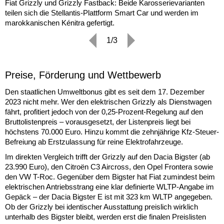
Fiat Grizzly und Grizzly Fastback: Beide Karosserievarianten
teilen sich die Stellantis-Plattform Smart Car und werden im
marokkanischen Kénitra gefertigt.
1/3
Preise, Förderung und Wettbewerb
Den staatlichen Umweltbonus gibt es seit dem 17. Dezember
2023 nicht mehr. Wer den elektrischen Grizzly als Dienstwagen
fährt, profitiert jedoch von der 0,25-Prozent-Regelung auf den
Bruttolistenpreis – vorausgesetzt, der Listenpreis liegt bei
höchstens 70.000 Euro. Hinzu kommt die zehnjährige Kfz-Steuer-
Befreiung ab Erstzulassung für reine Elektrofahrzeuge.
Im direkten Vergleich trifft der Grizzly auf den Dacia Bigster (ab
23.990 Euro), den Citroën C3 Aircross, den Opel Frontera sowie
den VW T-Roc. Gegenüber dem Bigster hat Fiat zumindest beim
elektrischen Antriebsstrang eine klar definierte WLTP-Angabe im
Gepäck – der Dacia Bigster E ist mit 323 km WLTP angegeben.
Ob der Grizzly bei identischer Ausstattung preislich wirklich
unterhalb des Bigster bleibt, werden erst die finalen Preislisten