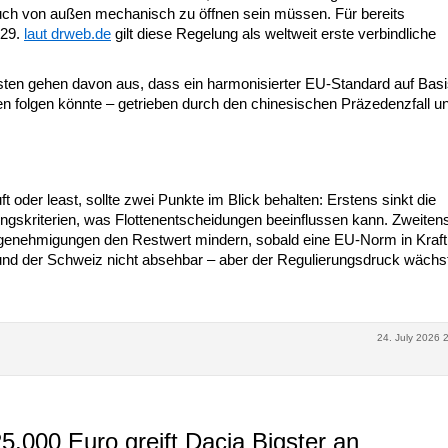
uch von außen mechanisch zu öffnen sein müssen. Für bereits
029.
laut drweb.de
gilt diese Regelung als weltweit erste verbindliche
ysten gehen davon aus, dass ein harmonisierter EU-Standard auf Basi
 folgen könnte – getrieben durch den chinesischen Präzedenzfall u
 oder least, sollte zwei Punkte im Blick behalten: Erstens sinkt die
skriterien, was Flottenentscheidungen beeinflussen kann. Zweitens
genehmigungen den Restwert mindern, sobald eine EU-Norm in Kraft t
h und der Schweiz nicht absehbar – aber der Regulierungsdruck wächs
24. July 2026 
5.000 Euro greift Dacia Bigster an