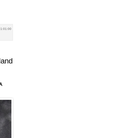
21:01:00
land
BA