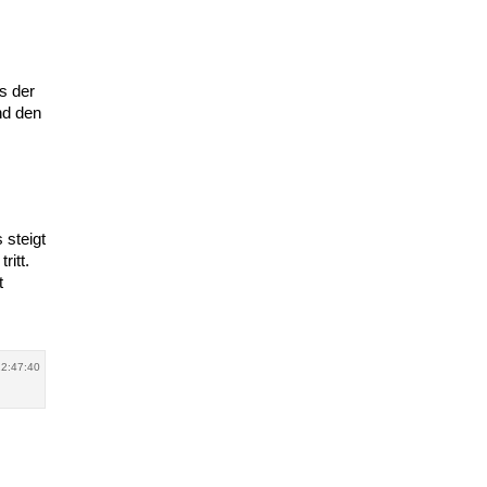
s der
nd den
 steigt
ritt.
t
22:47:40