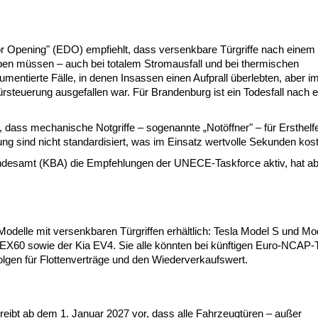
Opening" (EDO) empfiehlt, dass versenkbare Türgriffe nach einem 
en müssen – auch bei totalem Stromausfall und bei thermischen
entierte Fälle, in denen Insassen einen Aufprall überlebten, aber i
ürsteuerung ausgefallen war. Für Brandenburg ist ein Todesfall nach 
ass mechanische Notgriffe – sogenannte „Notöffner" – für Ersthelf
ung sind nicht standardisiert, was im Einsatz wertvolle Sekunden kost
bundesamt (KBA) die Empfehlungen der UNECE-Taskforce aktiv, hat a
delle mit versenkbaren Türgriffen erhältlich: Tesla Model S und Mo
60 sowie der Kia EV4. Sie alle könnten bei künftigen Euro-NCAP-
lgen für Flottenverträge und den Wiederverkaufswert.
ibt ab dem 1. Januar 2027 vor, dass alle Fahrzeugtüren – außer