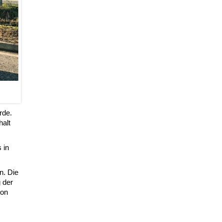
rde.
halt
 in
n. Die
 der
von