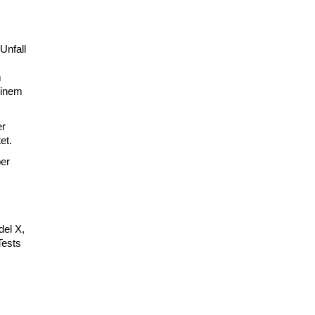
Unfall
m
einem
er
et.
ber
del X,
Tests