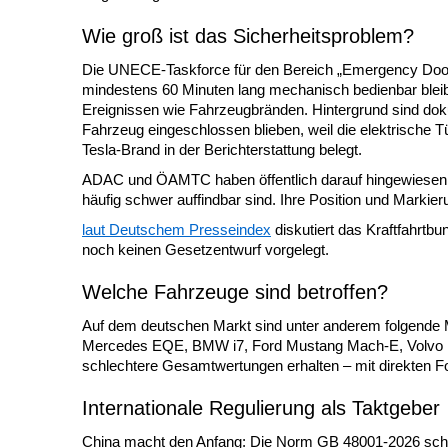
Wie groß ist das Sicherheitsproblem?
Die UNECE-Taskforce für den Bereich „Emergency Door 
mindestens 60 Minuten lang mechanisch bedienbar bleib
Ereignissen wie Fahrzeugbränden. Hintergrund sind dokum
Fahrzeug eingeschlossen blieben, weil die elektrische T
Tesla-Brand in der Berichterstattung belegt.
ADAC und ÖAMTC haben öffentlich darauf hingewiesen, d
häufig schwer auffindbar sind. Ihre Position und Markier
laut Deutschem Presseindex
diskutiert das Kraftfahrt
noch keinen Gesetzentwurf vorgelegt.
Welche Fahrzeuge sind betroffen?
Auf dem deutschen Markt sind unter anderem folgende Mo
Mercedes EQE, BMW i7, Ford Mustang Mach-E, Volvo EX
schlechtere Gesamtwertungen erhalten – mit direkten Fo
Internationale Regulierung als Taktgeber
China macht den Anfang: Die Norm GB 48001-2026 schre