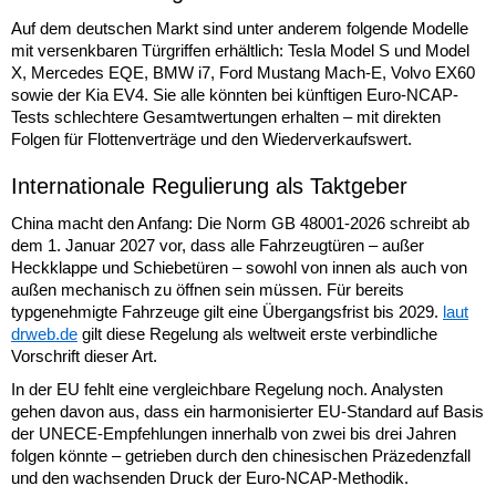
Auf dem deutschen Markt sind unter anderem folgende Modelle
mit versenkbaren Türgriffen erhältlich: Tesla Model S und Model
X, Mercedes EQE, BMW i7, Ford Mustang Mach-E, Volvo EX60
sowie der Kia EV4. Sie alle könnten bei künftigen Euro-NCAP-
Tests schlechtere Gesamtwertungen erhalten – mit direkten
Folgen für Flottenverträge und den Wiederverkaufswert.
Internationale Regulierung als Taktgeber
China macht den Anfang: Die Norm GB 48001-2026 schreibt ab
dem 1. Januar 2027 vor, dass alle Fahrzeugtüren – außer
Heckklappe und Schiebetüren – sowohl von innen als auch von
außen mechanisch zu öffnen sein müssen. Für bereits
typgenehmigte Fahrzeuge gilt eine Übergangsfrist bis 2029.
laut
drweb.de
gilt diese Regelung als weltweit erste verbindliche
Vorschrift dieser Art.
In der EU fehlt eine vergleichbare Regelung noch. Analysten
gehen davon aus, dass ein harmonisierter EU-Standard auf Basis
der UNECE-Empfehlungen innerhalb von zwei bis drei Jahren
folgen könnte – getrieben durch den chinesischen Präzedenzfall
und den wachsenden Druck der Euro-NCAP-Methodik.