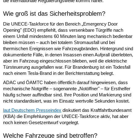
die internationale Regulierungswelle kommt näher.
Wie groß ist das Sicherheitsproblem?
Die UNECE-Taskforce für den Bereich „Emergency Door
Opening" (EDO) empfiehlt, dass versenkbare Türgriffe nach
einem Unfall mindestens 60 Minuten lang mechanisch bedienbar
bleiben müssen – auch bei totalem Stromausfall und bei
thermischen Ereignissen wie Fahrzeugbränden. Hintergrund sind
dokumentierte Fälle, in denen Insassen einen Aufprall überlebten,
aber im Fahrzeug eingeschlossen blieben, weil die elektrische
Türsteuerung ausgefallen war. Für Brandenburg ist ein Todesfall
nach einem Tesla-Brand in der Berichterstattung belegt.
ADAC und ÖAMTC haben öffentlich darauf hingewiesen, dass
mechanische Notgriffe – sogenannte „Notöffner" – für Ersthelfer
häufig schwer auffindbar sind. Ihre Position und Markierung sind
nicht standardisiert, was im Einsatz wertvolle Sekunden kostet.
laut Deutschem Presseindex
diskutiert das Kraftfahrtbundesamt
(KBA) die Empfehlungen der UNECE-Taskforce aktiv, hat aber
noch keinen Gesetzentwurf vorgelegt.
Welche Fahrzeuge sind betroffen?