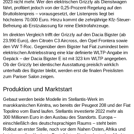
2023 nicht mehr. Wer den elektrischen Grizzly als Dienstwagen
fährt, profitiert jedoch von der 0,25-Prozent-Regelung auf den
Bruttolistenpreis – vorausgesetzt, der Listenpreis liegt bei
höchstens 70.000 Euro. Hinzu kommt die zehnjährige Kfz-Steuer-
Befreiung ab Erstzulassung für reine Elektrofahrzeuge.
Im direkten Vergleich trifft der Grizzly auf den Dacia Bigster (ab
23.990 Euro), den Citroën C3 Aircross, den Opel Frontera sowie
den VW T-Roc. Gegenüber dem Bigster hat Fiat zumindest beim
elektrischen Antriebsstrang eine klar definierte WLTP-Angabe im
Gepäck – der Dacia Bigster E ist mit 323 km WLTP angegeben.
Ob der Grizzly bei identischer Ausstattung preislich wirklich
unterhalb des Bigster bleibt, werden erst die finalen Preislisten
zum Pariser Salon zeigen.
Produktion und Marktstart
Gebaut werden beide Modelle im Stellantis-Werk im
marokkanischen Kénitra, wo bereits der Peugeot 208 und der Fiat
Topolino vom Band laufen. Stellantis investierte 2022 mehr als
300 Millionen Euro in den Ausbau des Standorts. Europa –
einschließlich des deutschsprachigen Raums – steht beim
Rollout an erster Stelle, noch vor dem Nahen Osten, Afrika und