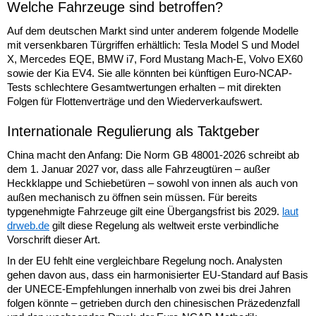
Welche Fahrzeuge sind betroffen?
Auf dem deutschen Markt sind unter anderem folgende Modelle
mit versenkbaren Türgriffen erhältlich: Tesla Model S und Model
X, Mercedes EQE, BMW i7, Ford Mustang Mach-E, Volvo EX60
sowie der Kia EV4. Sie alle könnten bei künftigen Euro-NCAP-
Tests schlechtere Gesamtwertungen erhalten – mit direkten
Folgen für Flottenverträge und den Wiederverkaufswert.
Internationale Regulierung als Taktgeber
China macht den Anfang: Die Norm GB 48001-2026 schreibt ab
dem 1. Januar 2027 vor, dass alle Fahrzeugtüren – außer
Heckklappe und Schiebetüren – sowohl von innen als auch von
außen mechanisch zu öffnen sein müssen. Für bereits
typgenehmigte Fahrzeuge gilt eine Übergangsfrist bis 2029.
laut
drweb.de
gilt diese Regelung als weltweit erste verbindliche
Vorschrift dieser Art.
In der EU fehlt eine vergleichbare Regelung noch. Analysten
gehen davon aus, dass ein harmonisierter EU-Standard auf Basis
der UNECE-Empfehlungen innerhalb von zwei bis drei Jahren
folgen könnte – getrieben durch den chinesischen Präzedenzfall