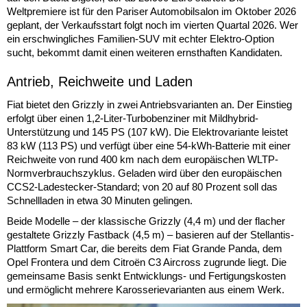
Weltpremiere ist für den Pariser Automobilsalon im Oktober 2026
geplant, der Verkaufsstart folgt noch im vierten Quartal 2026. Wer
ein erschwingliches Familien-SUV mit echter Elektro-Option
sucht, bekommt damit einen weiteren ernsthaften Kandidaten.
Antrieb, Reichweite und Laden
Fiat bietet den Grizzly in zwei Antriebsvarianten an. Der Einstieg
erfolgt über einen 1,2-Liter-Turbobenziner mit Mildhybrid-
Unterstützung und 145 PS (107 kW). Die Elektrovariante leistet
83 kW (113 PS) und verfügt über eine 54-kWh-Batterie mit einer
Reichweite von rund 400 km nach dem europäischen WLTP-
Normverbrauchszyklus. Geladen wird über den europäischen
CCS2-Ladestecker-Standard; von 20 auf 80 Prozent soll das
Schnellladen in etwa 30 Minuten gelingen.
Beide Modelle – der klassische Grizzly (4,4 m) und der flacher
gestaltete Grizzly Fastback (4,5 m) – basieren auf der Stellantis-
Plattform Smart Car, die bereits dem Fiat Grande Panda, dem
Opel Frontera und dem Citroën C3 Aircross zugrunde liegt. Die
gemeinsame Basis senkt Entwicklungs- und Fertigungskosten
und ermöglicht mehrere Karosserievarianten aus einem Werk.