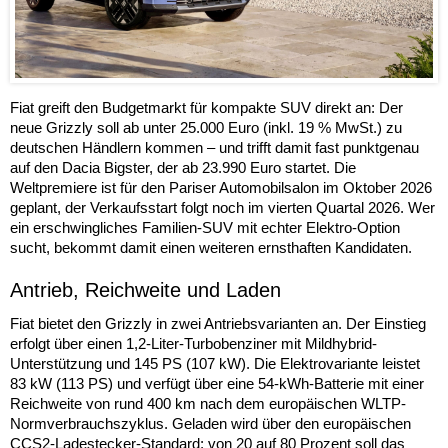
Fiat greift den Budgetmarkt für kompakte SUV direkt an: Der
neue Grizzly soll ab unter 25.000 Euro (inkl. 19 % MwSt.) zu
deutschen Händlern kommen – und trifft damit fast punktgenau
auf den Dacia Bigster, der ab 23.990 Euro startet. Die
Weltpremiere ist für den Pariser Automobilsalon im Oktober 2026
geplant, der Verkaufsstart folgt noch im vierten Quartal 2026. Wer
ein erschwingliches Familien-SUV mit echter Elektro-Option
sucht, bekommt damit einen weiteren ernsthaften Kandidaten.
Antrieb, Reichweite und Laden
Fiat bietet den Grizzly in zwei Antriebsvarianten an. Der Einstieg
erfolgt über einen 1,2-Liter-Turbobenziner mit Mildhybrid-
Unterstützung und 145 PS (107 kW). Die Elektrovariante leistet
83 kW (113 PS) und verfügt über eine 54-kWh-Batterie mit einer
Reichweite von rund 400 km nach dem europäischen WLTP-
Normverbrauchszyklus. Geladen wird über den europäischen
CCS2-Ladestecker-Standard; von 20 auf 80 Prozent soll das