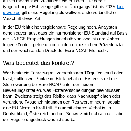
außen mechanisch zu öffnen sein müssen. Für bereits
typgenehmigte Fahrzeuge gilt eine Übergangsfrist bis 2029.
laut
drweb.de
gilt diese Regelung als weltweit erste verbindliche
Vorschrift dieser Art.
In der EU fehlt eine vergleichbare Regelung noch. Analysten
gehen davon aus, dass ein harmonisierter EU-Standard auf Basis
der UNECE-Empfehlungen innerhalb von zwei bis drei Jahren
folgen könnte – getrieben durch den chinesischen Präzedenzfall
und den wachsenden Druck der Euro-NCAP-Methodik.
Was bedeutet das konkret?
Wer heute ein Fahrzeug mit versenkbaren Türgriffen kauft oder
least, sollte zwei Punkte im Blick behalten: Erstens sinkt die
Sternewertung bei Euro NCAP unter den neuen
Bewertungskriterien, was Flottenentscheidungen beeinflussen
kann. Zweitens steigt das Risiko, dass Nachrüstpflichten oder
veränderte Typgenehmigungen den Restwert mindern, sobald
eine EU-Norm in Kraft tritt. Ein unmittelbares Verbot ist in
Deutschland, Österreich und der Schweiz nicht absehbar – aber
der Regulierungsdruck wächst spürbar.