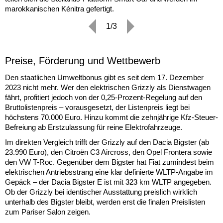
marokkanischen Kénitra gefertigt.
1/3
Preise, Förderung und Wettbewerb
Den staatlichen Umweltbonus gibt es seit dem 17. Dezember
2023 nicht mehr. Wer den elektrischen Grizzly als Dienstwagen
fährt, profitiert jedoch von der 0,25-Prozent-Regelung auf den
Bruttolistenpreis – vorausgesetzt, der Listenpreis liegt bei
höchstens 70.000 Euro. Hinzu kommt die zehnjährige Kfz-Steuer-
Befreiung ab Erstzulassung für reine Elektrofahrzeuge.
Im direkten Vergleich trifft der Grizzly auf den Dacia Bigster (ab
23.990 Euro), den Citroën C3 Aircross, den Opel Frontera sowie
den VW T-Roc. Gegenüber dem Bigster hat Fiat zumindest beim
elektrischen Antriebsstrang eine klar definierte WLTP-Angabe im
Gepäck – der Dacia Bigster E ist mit 323 km WLTP angegeben.
Ob der Grizzly bei identischer Ausstattung preislich wirklich
unterhalb des Bigster bleibt, werden erst die finalen Preislisten
zum Pariser Salon zeigen.