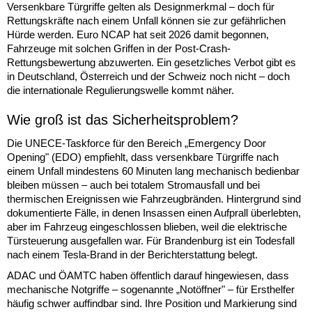
Versenkbare Türgriffe gelten als Designmerkmal – doch für
Rettungskräfte nach einem Unfall können sie zur gefährlichen
Hürde werden. Euro NCAP hat seit 2026 damit begonnen,
Fahrzeuge mit solchen Griffen in der Post-Crash-
Rettungsbewertung abzuwerten. Ein gesetzliches Verbot gibt es
in Deutschland, Österreich und der Schweiz noch nicht – doch
die internationale Regulierungswelle kommt näher.
Wie groß ist das Sicherheitsproblem?
Die UNECE-Taskforce für den Bereich „Emergency Door
Opening" (EDO) empfiehlt, dass versenkbare Türgriffe nach
einem Unfall mindestens 60 Minuten lang mechanisch bedienbar
bleiben müssen – auch bei totalem Stromausfall und bei
thermischen Ereignissen wie Fahrzeugbränden. Hintergrund sind
dokumentierte Fälle, in denen Insassen einen Aufprall überlebten,
aber im Fahrzeug eingeschlossen blieben, weil die elektrische
Türsteuerung ausgefallen war. Für Brandenburg ist ein Todesfall
nach einem Tesla-Brand in der Berichterstattung belegt.
ADAC und ÖAMTC haben öffentlich darauf hingewiesen, dass
mechanische Notgriffe – sogenannte „Notöffner" – für Ersthelfer
häufig schwer auffindbar sind. Ihre Position und Markierung sind