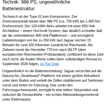
Technik: 986 PS, ungewöhnliche
Batteriestruktur
Technisch ist der Type 01 kein Kompromiss. Der
Dreimotorantrieb leistet über 986 PS (ca. 735 kW) bei 1.300 Nm
Drehmoment. Der 120-kWh-Akku arbeitet mit einer 850-Volt-
Architektur – einem Hochvolt-System, das deutlich schneller lädt
als die verbreiteteren 400-Volt-Plattformen – und ermöglicht
Ladeleistungen von bis zu 350 kW, laut Jaguar reichen 15
Minuten für rund 320 Kilometer zusätzliche Reichweite. Als
Zielwert nennt der Hersteller 770 km nach WLTP (dem
europäischen Reichweiten-Prüfstandard); zertifiziert ist diese Zahl
noch nicht, die finalen Werte sollen beim vollständigen Reveal im
September 2026 folgen,
so Top Gear
.
Ungewöhnlich ist die Batterieverteilung: Jaguar verzichtet auf die
klassische „Skateboard"-Plattform mit einem großen Akkublock
unter dem Boden und verteilt die Zellen stattdessen auf Sektionen
vorne und hinten im Fahrzeug. Das senkt den
Fahrzeugschwerpunkt, ermöglicht eine tiefere Sitzposition und
reduziert die Gesamthöhe – ein echtes Alleinstellungsmerkmal
unter Elektroautos.