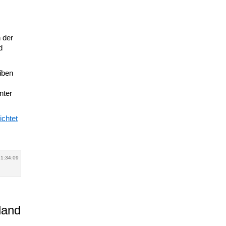
n der
d
iben
nter
ichtet
21:34:09
land