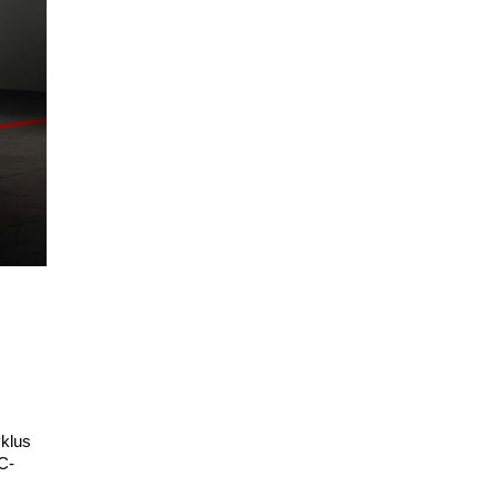
yklus
C-