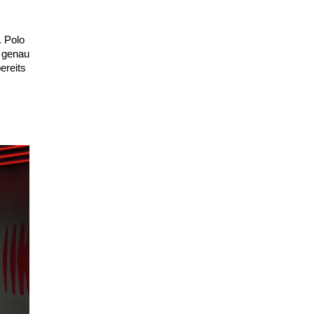
. Polo
d genau
ereits