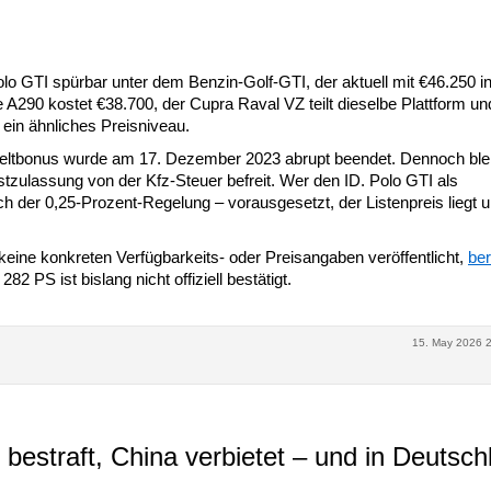
Polo GTI spürbar unter dem Benzin-Golf-GTI, der aktuell mit €46.250 i
e A290 kostet €38.700, der Cupra Raval VZ teilt dieselbe Plattform un
ein ähnliches Preisniveau.
mweltbonus wurde am 17. Dezember 2023 abrupt beendet. Dennoch ble
stzulassung von der Kfz-Steuer befreit. Wer den ID. Polo GTI als
ch der 0,25-Prozent-Regelung – vorausgesetzt, der Listenpreis liegt u
eine konkreten Verfügbarkeits- oder Preisangaben veröffentlicht,
ber
282 PS ist bislang nicht offiziell bestätigt.
15. May 2026 
bestraft, China verbietet – und in Deutsch