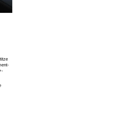
itze
ment-
+-
e