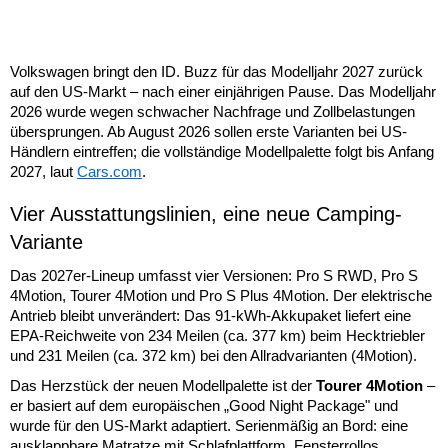
Volkswagen bringt den ID. Buzz für das Modelljahr 2027 zurück
auf den US-Markt – nach einer einjährigen Pause. Das Modelljahr
2026 wurde wegen schwacher Nachfrage und Zollbelastungen
übersprungen. Ab August 2026 sollen erste Varianten bei US-
Händlern eintreffen; die vollständige Modellpalette folgt bis Anfang
2027, laut
Cars.com
.
Vier Ausstattungslinien, eine neue Camping-
Variante
Das 2027er-Lineup umfasst vier Versionen: Pro S RWD, Pro S
4Motion, Tourer 4Motion und Pro S Plus 4Motion. Der elektrische
Antrieb bleibt unverändert: Das 91-kWh-Akkupaket liefert eine
EPA-Reichweite von 234 Meilen (ca. 377 km) beim Hecktriebler
und 231 Meilen (ca. 372 km) bei den Allradvarianten (4Motion).
Das Herzstück der neuen Modellpalette ist der
Tourer 4Motion
–
er basiert auf dem europäischen „Good Night Package" und
wurde für den US-Markt adaptiert. Serienmäßig an Bord: eine
ausklappbare Matratze mit Schlafplattform, Fensterrollos,