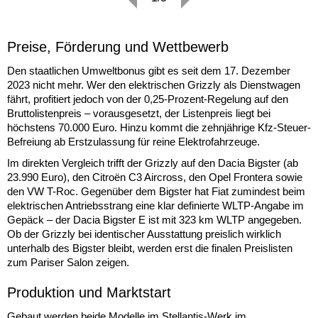
Preise, Förderung und Wettbewerb
Den staatlichen Umweltbonus gibt es seit dem 17. Dezember
2023 nicht mehr. Wer den elektrischen Grizzly als Dienstwagen
fährt, profitiert jedoch von der 0,25-Prozent-Regelung auf den
Bruttolistenpreis – vorausgesetzt, der Listenpreis liegt bei
höchstens 70.000 Euro. Hinzu kommt die zehnjährige Kfz-Steuer-
Befreiung ab Erstzulassung für reine Elektrofahrzeuge.
Im direkten Vergleich trifft der Grizzly auf den Dacia Bigster (ab
23.990 Euro), den Citroën C3 Aircross, den Opel Frontera sowie
den VW T-Roc. Gegenüber dem Bigster hat Fiat zumindest beim
elektrischen Antriebsstrang eine klar definierte WLTP-Angabe im
Gepäck – der Dacia Bigster E ist mit 323 km WLTP angegeben.
Ob der Grizzly bei identischer Ausstattung preislich wirklich
unterhalb des Bigster bleibt, werden erst die finalen Preislisten
zum Pariser Salon zeigen.
Produktion und Marktstart
Gebaut werden beide Modelle im Stellantis-Werk im