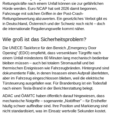
Rettungskräfte nach einem Unfall können sie zur gefährlichen
Hürde werden. Euro NCAP hat seit 2026 damit begonnen,
Fahrzeuge mit solchen Griffen in der Post-Crash-
Rettungsbewertung abzuwerten. Ein gesetzliches Verbot gibt es
in Deutschland, Österreich und der Schweiz noch nicht – doch
die internationale Regulierungswelle kommt näher.
Wie groß ist das Sicherheitsproblem?
Die UNECE-Taskforce für den Bereich „Emergency Door
Opening" (EDO) empfiehlt, dass versenkbare Türgriffe nach
einem Unfall mindestens 60 Minuten lang mechanisch bedienbar
bleiben müssen – auch bei totalem Stromausfall und bei
thermischen Ereignissen wie Fahrzeugbränden. Hintergrund sind
dokumentierte Fälle, in denen Insassen einen Aufprall überlebten,
aber im Fahrzeug eingeschlossen blieben, weil die elektrische
Türsteuerung ausgefallen war. Für Brandenburg ist ein Todesfall
nach einem Tesla-Brand in der Berichterstattung belegt.
ADAC und ÖAMTC haben öffentlich darauf hingewiesen, dass
mechanische Notgriffe – sogenannte „Notöffner" – für Ersthelfer
häufig schwer auffindbar sind. Ihre Position und Markierung sind
nicht standardisiert, was im Einsatz wertvolle Sekunden kostet.