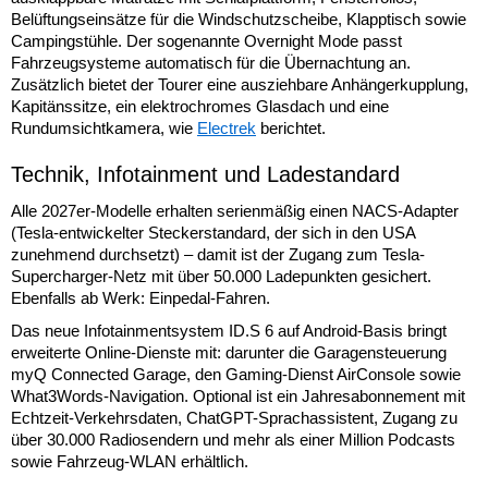
Belüftungseinsätze für die Windschutzscheibe, Klapptisch sowie
Campingstühle. Der sogenannte Overnight Mode passt
Fahrzeugsysteme automatisch für die Übernachtung an.
Zusätzlich bietet der Tourer eine ausziehbare Anhängerkupplung,
Kapitänssitze, ein elektrochromes Glasdach und eine
Rundumsichtkamera, wie
Electrek
berichtet.
Technik, Infotainment und Ladestandard
Alle 2027er-Modelle erhalten serienmäßig einen NACS-Adapter
(Tesla-entwickelter Steckerstandard, der sich in den USA
zunehmend durchsetzt) – damit ist der Zugang zum Tesla-
Supercharger-Netz mit über 50.000 Ladepunkten gesichert.
Ebenfalls ab Werk: Einpedal-Fahren.
Das neue Infotainmentsystem ID.S 6 auf Android-Basis bringt
erweiterte Online-Dienste mit: darunter die Garagensteuerung
myQ Connected Garage, den Gaming-Dienst AirConsole sowie
What3Words-Navigation. Optional ist ein Jahresabonnement mit
Echtzeit-Verkehrsdaten, ChatGPT-Sprachassistent, Zugang zu
über 30.000 Radiosendern und mehr als einer Million Podcasts
sowie Fahrzeug-WLAN erhältlich.