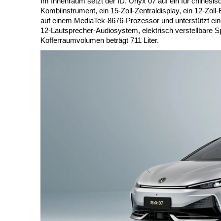
Im Innenraum setzt der ID. Unyx 07 auf ein für chinesis
Kombiinstrument, ein 15-Zoll-Zentraldisplay, ein 12-Zol
auf einem MediaTek-8676-Prozessor und unterstützt e
12-Lautsprecher-Audiosystem, elektrisch verstellbare S
Kofferraumvolumen beträgt 711 Liter.