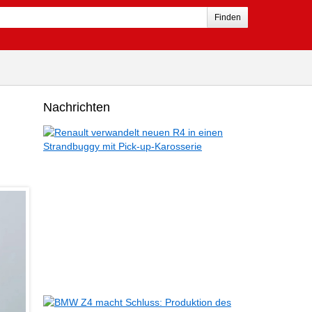
Finden
Nachrichten
Renault
verwandelt
neuen
R4
in
einen
Strandbuggy
mit
Pick-
up-
Karosserie
12.05.2026
BMW