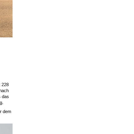
t 228
 nach
s das
g.
er dem