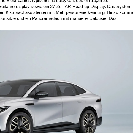
che Elektroautos typisches Displaykonzept: ein 10,25-Zoll-
l-Beifahrerdisplay sowie ein 27-Zoll-AR-Head-up-Display. Das System l
inen KI-Sprachassistenten mit Mehrpersonenerkennung. Hinzu komme
portsitze und ein Panoramadach mit manueller Jalousie. Das