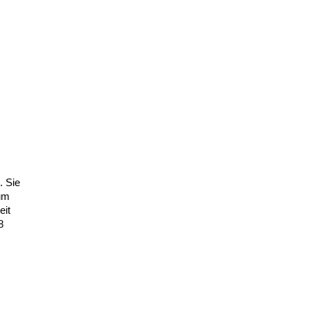
. Sie
 um
eit
8