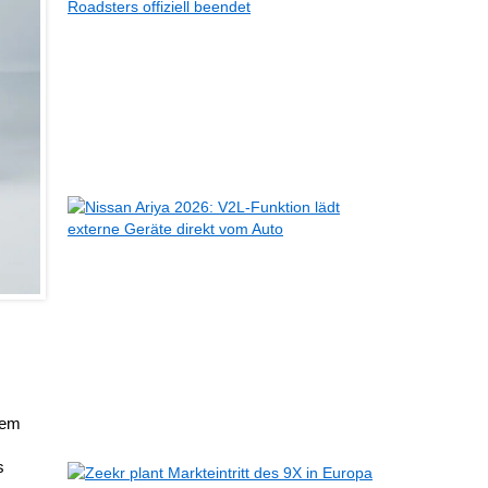
Z4
macht
Schluss:
Produktion
des
Roadsters
offiziell
beendet
08.05.2026
Nissan
Ariya
2026:
V2L-
Funktion
lädt
externe
Geräte
direkt
vom
Auto
dem
06.05.2026
s
Zeekr