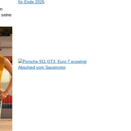
plant
Markteintritt
en
des
 seine
9X
in
Europa
für
Ende
2026
01.05.2026
Porsche
911
GT3:
Euro
7
erzwingt
Abschied
vom
Saugmotor
30.04.2026