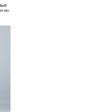
äuft
n ein