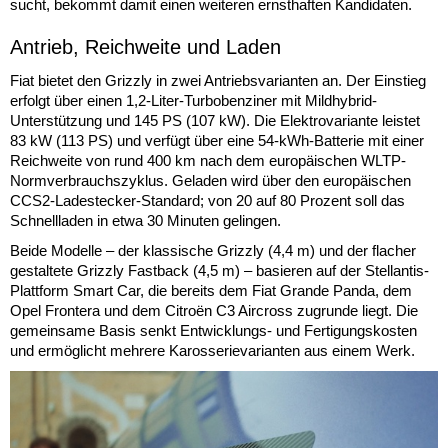
sucht, bekommt damit einen weiteren ernsthaften Kandidaten.
Antrieb, Reichweite und Laden
Fiat bietet den Grizzly in zwei Antriebsvarianten an. Der Einstieg
erfolgt über einen 1,2-Liter-Turbobenziner mit Mildhybrid-
Unterstützung und 145 PS (107 kW). Die Elektrovariante leistet
83 kW (113 PS) und verfügt über eine 54-kWh-Batterie mit einer
Reichweite von rund 400 km nach dem europäischen WLTP-
Normverbrauchszyklus. Geladen wird über den europäischen
CCS2-Ladestecker-Standard; von 20 auf 80 Prozent soll das
Schnellladen in etwa 30 Minuten gelingen.
Beide Modelle – der klassische Grizzly (4,4 m) und der flacher
gestaltete Grizzly Fastback (4,5 m) – basieren auf der Stellantis-
Plattform Smart Car, die bereits dem Fiat Grande Panda, dem
Opel Frontera und dem Citroën C3 Aircross zugrunde liegt. Die
gemeinsame Basis senkt Entwicklungs- und Fertigungskosten
und ermöglicht mehrere Karosserievarianten aus einem Werk.