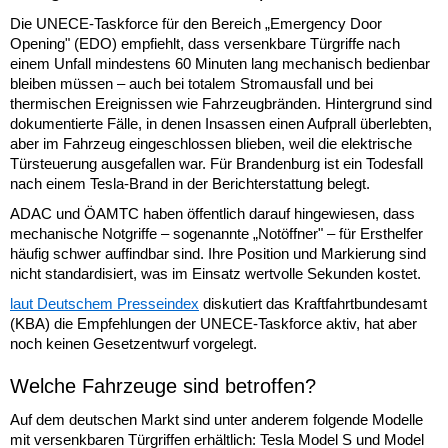
Die UNECE-Taskforce für den Bereich „Emergency Door
Opening" (EDO) empfiehlt, dass versenkbare Türgriffe nach
einem Unfall mindestens 60 Minuten lang mechanisch bedienbar
bleiben müssen – auch bei totalem Stromausfall und bei
thermischen Ereignissen wie Fahrzeugbränden. Hintergrund sind
dokumentierte Fälle, in denen Insassen einen Aufprall überlebten,
aber im Fahrzeug eingeschlossen blieben, weil die elektrische
Türsteuerung ausgefallen war. Für Brandenburg ist ein Todesfall
nach einem Tesla-Brand in der Berichterstattung belegt.
ADAC und ÖAMTC haben öffentlich darauf hingewiesen, dass
mechanische Notgriffe – sogenannte „Notöffner" – für Ersthelfer
häufig schwer auffindbar sind. Ihre Position und Markierung sind
nicht standardisiert, was im Einsatz wertvolle Sekunden kostet.
laut Deutschem Presseindex
diskutiert das Kraftfahrtbundesamt
(KBA) die Empfehlungen der UNECE-Taskforce aktiv, hat aber
noch keinen Gesetzentwurf vorgelegt.
Welche Fahrzeuge sind betroffen?
Auf dem deutschen Markt sind unter anderem folgende Modelle
mit versenkbaren Türgriffen erhältlich: Tesla Model S und Model