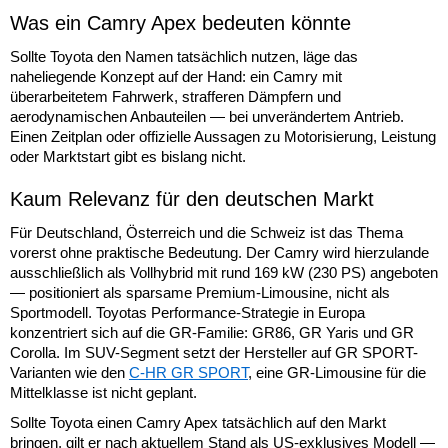
Was ein Camry Apex bedeuten könnte
Sollte Toyota den Namen tatsächlich nutzen, läge das
naheliegende Konzept auf der Hand: ein Camry mit
überarbeitetem Fahrwerk, strafferen Dämpfern und
aerodynamischen Anbauteilen — bei unverändertem Antrieb.
Einen Zeitplan oder offizielle Aussagen zu Motorisierung, Leistung
oder Marktstart gibt es bislang nicht.
Kaum Relevanz für den deutschen Markt
Für Deutschland, Österreich und die Schweiz ist das Thema
vorerst ohne praktische Bedeutung. Der Camry wird hierzulande
ausschließlich als Vollhybrid mit rund 169 kW (230 PS) angeboten
— positioniert als sparsame Premium-Limousine, nicht als
Sportmodell. Toyotas Performance-Strategie in Europa
konzentriert sich auf die GR-Familie: GR86, GR Yaris und GR
Corolla. Im SUV-Segment setzt der Hersteller auf GR SPORT-
Varianten wie den
C-HR GR SPORT
, eine GR-Limousine für die
Mittelklasse ist nicht geplant.
Sollte Toyota einen Camry Apex tatsächlich auf den Markt
bringen, gilt er nach aktuellem Stand als US-exklusives Modell —