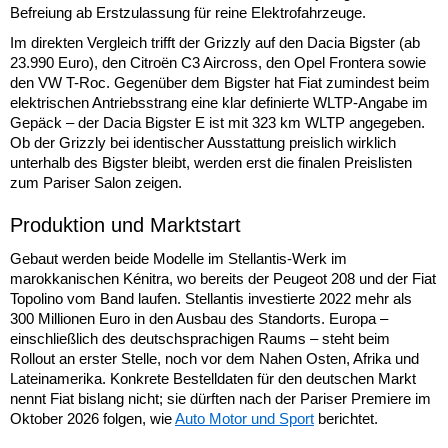
Befreiung ab Erstzulassung für reine Elektrofahrzeuge.
Im direkten Vergleich trifft der Grizzly auf den Dacia Bigster (ab
23.990 Euro), den Citroën C3 Aircross, den Opel Frontera sowie
den VW T-Roc. Gegenüber dem Bigster hat Fiat zumindest beim
elektrischen Antriebsstrang eine klar definierte WLTP-Angabe im
Gepäck – der Dacia Bigster E ist mit 323 km WLTP angegeben.
Ob der Grizzly bei identischer Ausstattung preislich wirklich
unterhalb des Bigster bleibt, werden erst die finalen Preislisten
zum Pariser Salon zeigen.
Produktion und Marktstart
Gebaut werden beide Modelle im Stellantis-Werk im
marokkanischen Kénitra, wo bereits der Peugeot 208 und der Fiat
Topolino vom Band laufen. Stellantis investierte 2022 mehr als
300 Millionen Euro in den Ausbau des Standorts. Europa –
einschließlich des deutschsprachigen Raums – steht beim
Rollout an erster Stelle, noch vor dem Nahen Osten, Afrika und
Lateinamerika. Konkrete Bestelldaten für den deutschen Markt
nennt Fiat bislang nicht; sie dürften nach der Pariser Premiere im
Oktober 2026 folgen, wie
Auto Motor und Sport
berichtet.