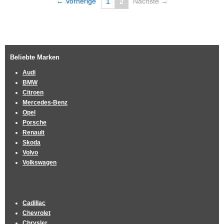
← Vorherige
Nächste →
1
2
Beliebte Marken
Audi
BMW
Citroen
Mercedes-Benz
Opel
Porsche
Renault
Skoda
Volvo
Volkswagen
Cadillac
Chevrolet
Chrysler