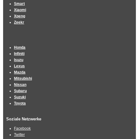
Smart
Xiaomi
Xpeng
Zeekr
Honda
Infiniti
Isuzu
Lexus
Mazda
Mitsubishi
Nissan
Subaru
Suzuki
Toyota
Soziale Netzwerke
Facebook
Twitter