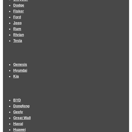
Dodge
Fisker
Ford
Jeep
Ram
Rivian
Tesla
Genesis
Hyundai
Kia
BYD
Dongfeng
Geely
Great Wall
Haval
Huawei