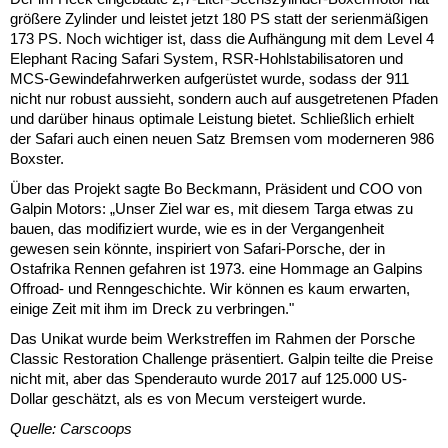
größere Zylinder und leistet jetzt 180 PS statt der serienmäßigen
173 PS. Noch wichtiger ist, dass die Aufhängung mit dem Level 4
Elephant Racing Safari System, RSR-Hohlstabilisatoren und
MCS-Gewindefahrwerken aufgerüstet wurde, sodass der 911
nicht nur robust aussieht, sondern auch auf ausgetretenen Pfaden
und darüber hinaus optimale Leistung bietet. Schließlich erhielt
der Safari auch einen neuen Satz Bremsen vom moderneren 986
Boxster.
Über das Projekt sagte Bo Beckmann, Präsident und COO von
Galpin Motors: „Unser Ziel war es, mit diesem Targa etwas zu
bauen, das modifiziert wurde, wie es in der Vergangenheit
gewesen sein könnte, inspiriert von Safari-Porsche, der in
Ostafrika Rennen gefahren ist 1973. eine Hommage an Galpins
Offroad- und Renngeschichte. Wir können es kaum erwarten,
einige Zeit mit ihm im Dreck zu verbringen."
Das Unikat wurde beim Werkstreffen im Rahmen der Porsche
Classic Restoration Challenge präsentiert. Galpin teilte die Preise
nicht mit, aber das Spenderauto wurde 2017 auf 125.000 US-
Dollar geschätzt, als es von Mecum versteigert wurde.
Quelle: Carscoops