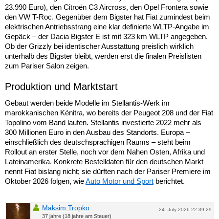
23.990 Euro), den Citroën C3 Aircross, den Opel Frontera sowie
den VW T-Roc. Gegenüber dem Bigster hat Fiat zumindest beim
elektrischen Antriebsstrang eine klar definierte WLTP-Angabe im
Gepäck – der Dacia Bigster E ist mit 323 km WLTP angegeben.
Ob der Grizzly bei identischer Ausstattung preislich wirklich
unterhalb des Bigster bleibt, werden erst die finalen Preislisten
zum Pariser Salon zeigen.
Produktion und Marktstart
Gebaut werden beide Modelle im Stellantis-Werk im
marokkanischen Kénitra, wo bereits der Peugeot 208 und der Fiat
Topolino vom Band laufen. Stellantis investierte 2022 mehr als
300 Millionen Euro in den Ausbau des Standorts. Europa –
einschließlich des deutschsprachigen Raums – steht beim
Rollout an erster Stelle, noch vor dem Nahen Osten, Afrika und
Lateinamerika. Konkrete Bestelldaten für den deutschen Markt
nennt Fiat bislang nicht; sie dürften nach der Pariser Premiere im
Oktober 2026 folgen, wie
Auto Motor und Sport
berichtet.
Maksim Tropko
24. July 2026 22:39:29
37 jahre (18 jahre am Steuer)