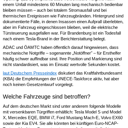
einem Unfall mindestens 60 Minuten lang mechanisch bedienbar
bleiben müssen – auch bei totalem Stromausfall und bei
thermischen Ereignissen wie Fahrzeugbränden. Hintergrund sind
dokumentierte Fälle, in denen Insassen einen Aufprall überlebten,
aber im Fahrzeug eingeschlossen blieben, weil die elektrische
Türsteuerung ausgefallen war. Für Brandenburg ist ein Todesfall
nach einem Tesla-Brand in der Berichterstattung belegt.
ADAC und ÖAMTC haben öffentlich darauf hingewiesen, dass
mechanische Notgriffe – sogenannte „Notöffner" – für Ersthelfer
häufig schwer auffindbar sind. Ihre Position und Markierung sind
nicht standardisiert, was im Einsatz wertvolle Sekunden kostet.
laut Deutschem Presseindex
diskutiert das Kraftfahrtbundesamt
(KBA) die Empfehlungen der UNECE-Taskforce aktiv, hat aber
noch keinen Gesetzentwurf vorgelegt.
Welche Fahrzeuge sind betroffen?
Auf dem deutschen Markt sind unter anderem folgende Modelle
mit versenkbaren Türgriffen erhältlich: Tesla Model S und Model
X, Mercedes EQE, BMW i7, Ford Mustang Mach-E, Volvo EX60
sowie der Kia EV4. Sie alle könnten bei künftigen Euro-NCAP-