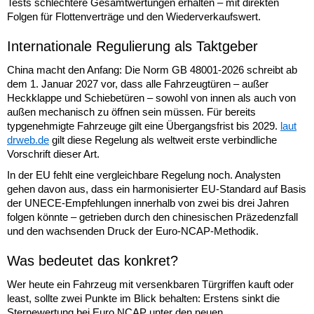
Tests schlechtere Gesamtwertungen erhalten – mit direkten
Folgen für Flottenverträge und den Wiederverkaufswert.
Internationale Regulierung als Taktgeber
China macht den Anfang: Die Norm GB 48001-2026 schreibt ab
dem 1. Januar 2027 vor, dass alle Fahrzeugtüren – außer
Heckklappe und Schiebetüren – sowohl von innen als auch von
außen mechanisch zu öffnen sein müssen. Für bereits
typgenehmigte Fahrzeuge gilt eine Übergangsfrist bis 2029.
laut
drweb.de
gilt diese Regelung als weltweit erste verbindliche
Vorschrift dieser Art.
In der EU fehlt eine vergleichbare Regelung noch. Analysten
gehen davon aus, dass ein harmonisierter EU-Standard auf Basis
der UNECE-Empfehlungen innerhalb von zwei bis drei Jahren
folgen könnte – getrieben durch den chinesischen Präzedenzfall
und den wachsenden Druck der Euro-NCAP-Methodik.
Was bedeutet das konkret?
Wer heute ein Fahrzeug mit versenkbaren Türgriffen kauft oder
least, sollte zwei Punkte im Blick behalten: Erstens sinkt die
Sternewertung bei Euro NCAP unter den neuen