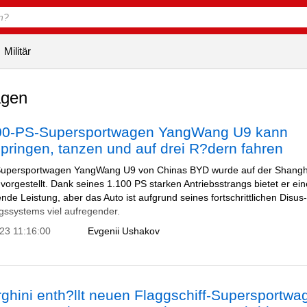
Militär
agen
00-PS-Supersportwagen YangWang U9 kann
ringen, tanzen und auf drei R?dern fahren
Supersportwagen YangWang U9 von Chinas BYD wurde auf der Shangh
orgestellt. Dank seines 1.100 PS starken Antriebsstrangs bietet er ein
de Leistung, aber das Auto ist aufgrund seines fortschrittlichen Disus
ssystems viel aufregender.
023 11:16:00
Evgenii Ushakov
hini enth?llt neuen Flaggschiff-Supersportwa