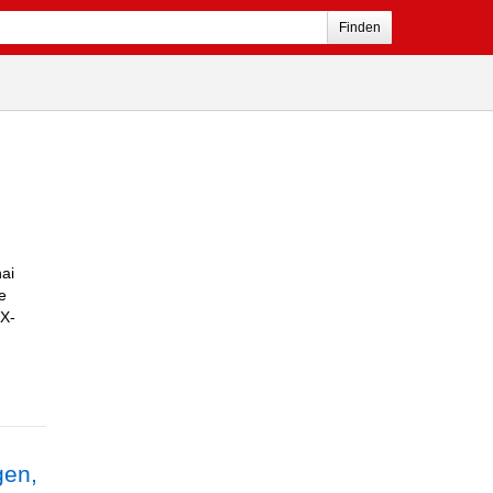
Finden
ai
e
-X-
gen,