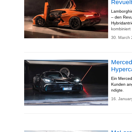
Revuel
Lamborghin
– den Revu
Hybridantr
kombiniert
30. March 
Merced
Hyperc
Ein Merced
Kunden ang
ndigte.
16. Januar