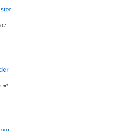
ster
1817
der
so m?
enom