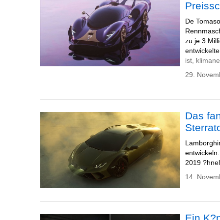
Preissc
De Tomaso 
Rennmaschin
zu je 3 Mil
entwickelte
ist, klimane
29. Novem
Das fa
Sterrat
Lamborghin
entwickeln.
2019 ?hnel
14. Novem
Ein K?n