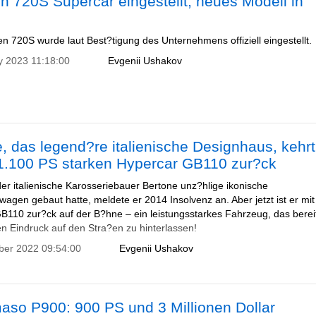
 720S Supercar eingestellt, neues Modell in
n 720S wurde laut Best?tigung des Unternehmens offiziell eingestellt.
y 2023 11:18:00
Evgenii Ushakov
, das legend?re italienische Designhaus, kehrt
1.100 PS starken Hypercar GB110 zur?ck
r italienische Karosseriebauer Bertone unz?hlige ikonische
wagen gebaut hatte, meldete er 2014 Insolvenz an. Aber jetzt ist er mi
B110 zur?ck auf der B?hne – ein leistungsstarkes Fahrzeug, das bereit 
en Eindruck auf den Stra?en zu hinterlassen!
ber 2022 09:54:00
Evgenii Ushakov
aso P900: 900 PS und 3 Millionen Dollar