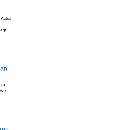
8 Autos
legt
can
 zu
 von
eren