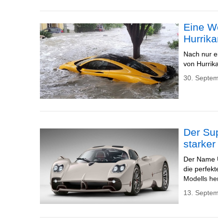
Eine W
Hurrik
Nach nur e
von Hurrik
30. Septem
Der Sup
starke
Der Name U
die perfek
Modells her
13. Septem