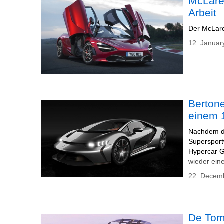
McLaren
Arbeit
Der McLare
12. Januar
Bertone
einem 
Nachdem de
Supersport
Hypercar G
wieder ein
22. Decem
De Tom