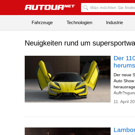
Fahrzeuge
Technologien
Industrie
Neuigkeiten rund um supersportw
Der 11
herumsp
Der neue 
Auto Show v
herausragen
Aufh?ngung
11. April 2
Lamborg