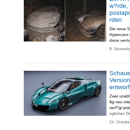
w?rde, 
postap
rden
Die neue S
Hypercars d
diese wert
8. Novemb
Schauen
Versio
entwor
Zwei unabh
llig neu in
verf?gt jed
nglichen D
24. Octobe