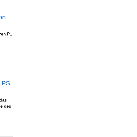
on
aren P1
2 PS
 das
re des