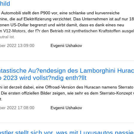
hild
Automobili stellt den P900 vor, eine schlanke und kurvenreiche
e, die auf Elektrifizierung verzichtet. Das Unternehmen ist auf nur 1
lionen US-Dollar begrenzt und wirbt damit, dass es dank eines neu
n V12-Motors, der f?r den Betrieb mit synthetischen Kraftstoffen ausge
utral ist.
ber 2022 13:09:00
Evgenii Ushakov
ntastische Au?endesign des Lamborghini Hura
o 2023 wird vollst?ndig enth?llt
i ist derzeit dabei, eine Offroad-Version des Huracan namens Sterrato
 Die ersten offiziellen Bilder zeigen, wie sehr es dem Sterrato-Konzept
t.
ber 2022 17:08:00
Evgenii Ushakov
stler stellt sich vor, was mit Luxusautos passi