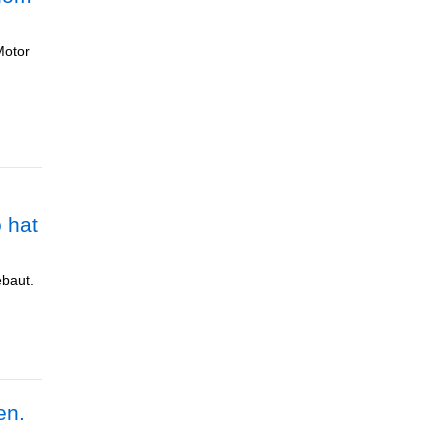
Motor
 hat
baut.
en.