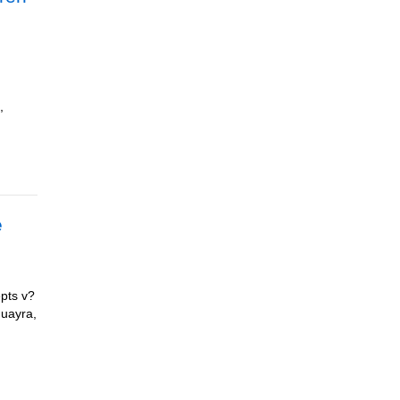
,
e
pts v?
Huayra,