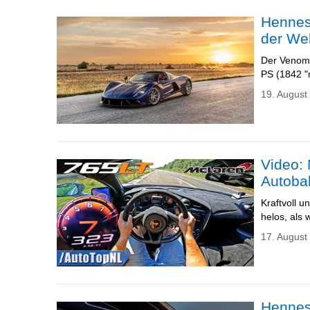
Henness
der We
Der Venom 
PS (1842 "
19. August
Video:
Autoba
Kraftvoll 
helos, als 
17. August
Hennes