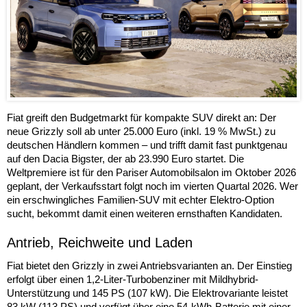
Fiat greift den Budgetmarkt für kompakte SUV direkt an: Der
neue Grizzly soll ab unter 25.000 Euro (inkl. 19 % MwSt.) zu
deutschen Händlern kommen – und trifft damit fast punktgenau
auf den Dacia Bigster, der ab 23.990 Euro startet. Die
Weltpremiere ist für den Pariser Automobilsalon im Oktober 2026
geplant, der Verkaufsstart folgt noch im vierten Quartal 2026. Wer
ein erschwingliches Familien-SUV mit echter Elektro-Option
sucht, bekommt damit einen weiteren ernsthaften Kandidaten.
Antrieb, Reichweite und Laden
Fiat bietet den Grizzly in zwei Antriebsvarianten an. Der Einstieg
erfolgt über einen 1,2-Liter-Turbobenziner mit Mildhybrid-
Unterstützung und 145 PS (107 kW). Die Elektrovariante leistet
83 kW (113 PS) und verfügt über eine 54-kWh-Batterie mit einer