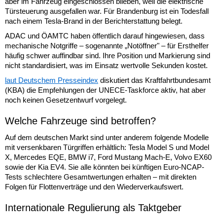
aber im Fahrzeug eingeschlossen blieben, weil die elektrische
Türsteuerung ausgefallen war. Für Brandenburg ist ein Todesfall
nach einem Tesla-Brand in der Berichterstattung belegt.
ADAC und ÖAMTC haben öffentlich darauf hingewiesen, dass
mechanische Notgriffe – sogenannte „Notöffner" – für Ersthelfer
häufig schwer auffindbar sind. Ihre Position und Markierung sind
nicht standardisiert, was im Einsatz wertvolle Sekunden kostet.
laut Deutschem Presseindex
diskutiert das Kraftfahrtbundesamt
(KBA) die Empfehlungen der UNECE-Taskforce aktiv, hat aber
noch keinen Gesetzentwurf vorgelegt.
Welche Fahrzeuge sind betroffen?
Auf dem deutschen Markt sind unter anderem folgende Modelle
mit versenkbaren Türgriffen erhältlich: Tesla Model S und Model
X, Mercedes EQE, BMW i7, Ford Mustang Mach-E, Volvo EX60
sowie der Kia EV4. Sie alle könnten bei künftigen Euro-NCAP-
Tests schlechtere Gesamtwertungen erhalten – mit direkten
Folgen für Flottenverträge und den Wiederverkaufswert.
Internationale Regulierung als Taktgeber