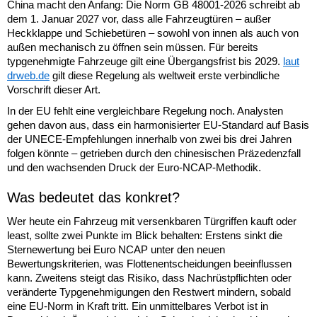
China macht den Anfang: Die Norm GB 48001-2026 schreibt ab
dem 1. Januar 2027 vor, dass alle Fahrzeugtüren – außer
Heckklappe und Schiebetüren – sowohl von innen als auch von
außen mechanisch zu öffnen sein müssen. Für bereits
typgenehmigte Fahrzeuge gilt eine Übergangsfrist bis 2029.
laut
drweb.de
gilt diese Regelung als weltweit erste verbindliche
Vorschrift dieser Art.
In der EU fehlt eine vergleichbare Regelung noch. Analysten
gehen davon aus, dass ein harmonisierter EU-Standard auf Basis
der UNECE-Empfehlungen innerhalb von zwei bis drei Jahren
folgen könnte – getrieben durch den chinesischen Präzedenzfall
und den wachsenden Druck der Euro-NCAP-Methodik.
Was bedeutet das konkret?
Wer heute ein Fahrzeug mit versenkbaren Türgriffen kauft oder
least, sollte zwei Punkte im Blick behalten: Erstens sinkt die
Sternewertung bei Euro NCAP unter den neuen
Bewertungskriterien, was Flottenentscheidungen beeinflussen
kann. Zweitens steigt das Risiko, dass Nachrüstpflichten oder
veränderte Typgenehmigungen den Restwert mindern, sobald
eine EU-Norm in Kraft tritt. Ein unmittelbares Verbot ist in