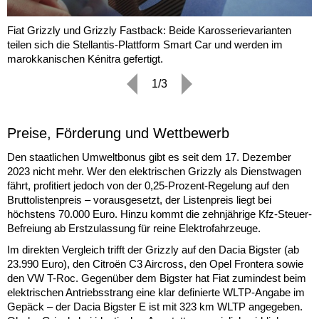
Fiat Grizzly und Grizzly Fastback: Beide Karosserievarianten
teilen sich die Stellantis-Plattform Smart Car und werden im
marokkanischen Kénitra gefertigt.
1/3
Preise, Förderung und Wettbewerb
Den staatlichen Umweltbonus gibt es seit dem 17. Dezember
2023 nicht mehr. Wer den elektrischen Grizzly als Dienstwagen
fährt, profitiert jedoch von der 0,25-Prozent-Regelung auf den
Bruttolistenpreis – vorausgesetzt, der Listenpreis liegt bei
höchstens 70.000 Euro. Hinzu kommt die zehnjährige Kfz-Steuer-
Befreiung ab Erstzulassung für reine Elektrofahrzeuge.
Im direkten Vergleich trifft der Grizzly auf den Dacia Bigster (ab
23.990 Euro), den Citroën C3 Aircross, den Opel Frontera sowie
den VW T-Roc. Gegenüber dem Bigster hat Fiat zumindest beim
elektrischen Antriebsstrang eine klar definierte WLTP-Angabe im
Gepäck – der Dacia Bigster E ist mit 323 km WLTP angegeben.