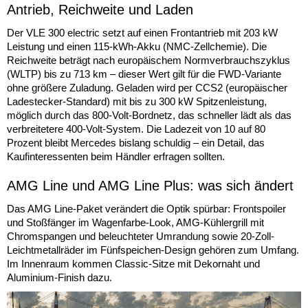
Antrieb, Reichweite und Laden
Der VLE 300 electric setzt auf einen Frontantrieb mit 203 kW
Leistung und einen 115-kWh-Akku (NMC-Zellchemie). Die
Reichweite beträgt nach europäischem Normverbrauchszyklus
(WLTP) bis zu 713 km – dieser Wert gilt für die FWD-Variante
ohne größere Zuladung. Geladen wird per CCS2 (europäischer
Ladestecker-Standard) mit bis zu 300 kW Spitzenleistung,
möglich durch das 800-Volt-Bordnetz, das schneller lädt als das
verbreitetere 400-Volt-System. Die Ladezeit von 10 auf 80
Prozent bleibt Mercedes bislang schuldig – ein Detail, das
Kaufinteressenten beim Händler erfragen sollten.
AMG Line und AMG Line Plus: was sich ändert
Das AMG Line-Paket verändert die Optik spürbar: Frontspoiler
und Stoßfänger im Wagenfarbe-Look, AMG-Kühlergrill mit
Chromspangen und beleuchteter Umrandung sowie 20-Zoll-
Leichtmetallräder im Fünfspeichen-Design gehören zum Umfang.
Im Innenraum kommen Classic-Sitze mit Dekornaht und
Aluminium-Finish dazu.