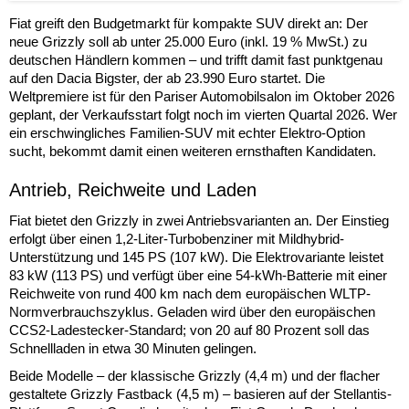
Fiat greift den Budgetmarkt für kompakte SUV direkt an: Der
neue Grizzly soll ab unter 25.000 Euro (inkl. 19 % MwSt.) zu
deutschen Händlern kommen – und trifft damit fast punktgenau
auf den Dacia Bigster, der ab 23.990 Euro startet. Die
Weltpremiere ist für den Pariser Automobilsalon im Oktober 2026
geplant, der Verkaufsstart folgt noch im vierten Quartal 2026. Wer
ein erschwingliches Familien-SUV mit echter Elektro-Option
sucht, bekommt damit einen weiteren ernsthaften Kandidaten.
Antrieb, Reichweite und Laden
Fiat bietet den Grizzly in zwei Antriebsvarianten an. Der Einstieg
erfolgt über einen 1,2-Liter-Turbobenziner mit Mildhybrid-
Unterstützung und 145 PS (107 kW). Die Elektrovariante leistet
83 kW (113 PS) und verfügt über eine 54-kWh-Batterie mit einer
Reichweite von rund 400 km nach dem europäischen WLTP-
Normverbrauchszyklus. Geladen wird über den europäischen
CCS2-Ladestecker-Standard; von 20 auf 80 Prozent soll das
Schnellladen in etwa 30 Minuten gelingen.
Beide Modelle – der klassische Grizzly (4,4 m) und der flacher
gestaltete Grizzly Fastback (4,5 m) – basieren auf der Stellantis-