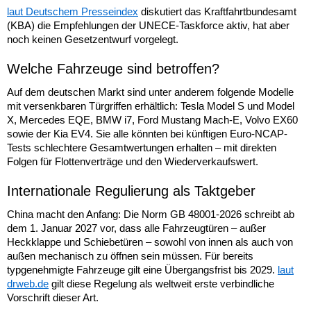
laut Deutschem Presseindex
diskutiert das Kraftfahrtbundesamt
(KBA) die Empfehlungen der UNECE-Taskforce aktiv, hat aber
noch keinen Gesetzentwurf vorgelegt.
Welche Fahrzeuge sind betroffen?
Auf dem deutschen Markt sind unter anderem folgende Modelle
mit versenkbaren Türgriffen erhältlich: Tesla Model S und Model
X, Mercedes EQE, BMW i7, Ford Mustang Mach-E, Volvo EX60
sowie der Kia EV4. Sie alle könnten bei künftigen Euro-NCAP-
Tests schlechtere Gesamtwertungen erhalten – mit direkten
Folgen für Flottenverträge und den Wiederverkaufswert.
Internationale Regulierung als Taktgeber
China macht den Anfang: Die Norm GB 48001-2026 schreibt ab
dem 1. Januar 2027 vor, dass alle Fahrzeugtüren – außer
Heckklappe und Schiebetüren – sowohl von innen als auch von
außen mechanisch zu öffnen sein müssen. Für bereits
typgenehmigte Fahrzeuge gilt eine Übergangsfrist bis 2029.
laut
drweb.de
gilt diese Regelung als weltweit erste verbindliche
Vorschrift dieser Art.