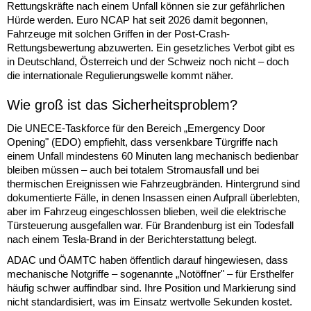
Rettungskräfte nach einem Unfall können sie zur gefährlichen
Hürde werden. Euro NCAP hat seit 2026 damit begonnen,
Fahrzeuge mit solchen Griffen in der Post-Crash-
Rettungsbewertung abzuwerten. Ein gesetzliches Verbot gibt es
in Deutschland, Österreich und der Schweiz noch nicht – doch
die internationale Regulierungswelle kommt näher.
Wie groß ist das Sicherheitsproblem?
Die UNECE-Taskforce für den Bereich „Emergency Door
Opening" (EDO) empfiehlt, dass versenkbare Türgriffe nach
einem Unfall mindestens 60 Minuten lang mechanisch bedienbar
bleiben müssen – auch bei totalem Stromausfall und bei
thermischen Ereignissen wie Fahrzeugbränden. Hintergrund sind
dokumentierte Fälle, in denen Insassen einen Aufprall überlebten,
aber im Fahrzeug eingeschlossen blieben, weil die elektrische
Türsteuerung ausgefallen war. Für Brandenburg ist ein Todesfall
nach einem Tesla-Brand in der Berichterstattung belegt.
ADAC und ÖAMTC haben öffentlich darauf hingewiesen, dass
mechanische Notgriffe – sogenannte „Notöffner" – für Ersthelfer
häufig schwer auffindbar sind. Ihre Position und Markierung sind
nicht standardisiert, was im Einsatz wertvolle Sekunden kostet.