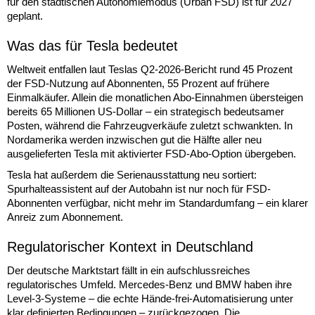
für den städtischen Autonomiemodus (Urban FSD) ist für 2027
geplant.
Was das für Tesla bedeutet
Weltweit entfallen laut Teslas Q2-2026-Bericht rund 45 Prozent
der FSD-Nutzung auf Abonnenten, 55 Prozent auf frühere
Einmalkäufer. Allein die monatlichen Abo-Einnahmen übersteigen
bereits 65 Millionen US-Dollar – ein strategisch bedeutsamer
Posten, während die Fahrzeugverkäufe zuletzt schwankten. In
Nordamerika werden inzwischen gut die Hälfte aller neu
ausgelieferten Tesla mit aktivierter FSD-Abo-Option übergeben.
Tesla hat außerdem die Serienausstattung neu sortiert:
Spurhalteassistent auf der Autobahn ist nur noch für FSD-
Abonnenten verfügbar, nicht mehr im Standardumfang – ein klarer
Anreiz zum Abonnement.
Regulatorischer Kontext in Deutschland
Der deutsche Marktstart fällt in ein aufschlussreiches
regulatorisches Umfeld. Mercedes-Benz und BMW haben ihre
Level-3-Systeme – die echte Hände-frei-Automatisierung unter
klar definierten Bedingungen – zurückgezogen. Die