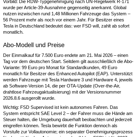
Vorbild: Die RDW-Typgenehmigung nach UN-Regelwerk R-171
wurde per Article-39-Ausnahme gegenseitig anerkannt. Global
nutzen inzwischen rund 1,48 Millionen Fahrzeuge das System –
56 Prozent mehr als noch vor einem Jahr. Für Besitzer eines
Tesla in Deutschland bedeutet das: wer FSD will, zahlt ab sofort
monatlich.
Abo-Modell und Preise
Der Einmalkauf für 7.500 Euro endete am 21. Mai 2026 – einen
Tag vor dem deutschen Start. Seitdem gilt ausschließlich die Abo-
Variante: 99 Euro pro Monat für Standardkunden, 49 Euro
monatlich für Besitzer des Enhanced Autopilot (EAP). Unterstützt
werden Fahrzeuge mit Tesla Hardware 3 und Hardware 4, jeweils
ab Software-Version 14, die per OTA-Update (Over-the-Air,
drahtlose Fahrzeugaktualisierung) mit der Versionsnummer
2026.8.6 ausgerollt wurde.
Wichtig: FSD Supervised ist kein autonomes Fahren. Das
System entspricht SAE Level 2 – der Fahrer muss die Hände am
Steuer halten, die Umgebung dauerhaft beobachten und jederzeit
eingreifen können. Tesla bewirbt die Funktion dennoch als
Vorstufe zur Vollautonomie; ein separater Genehmigungsprozess