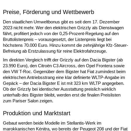
Preise, Förderung und Wettbewerb
Den staatlichen Umweltbonus gibt es seit dem 17. Dezember
2023 nicht mehr. Wer den elektrischen Grizzly als Dienstwagen
fährt, profitiert jedoch von der 0,25-Prozent-Regelung auf den
Bruttolistenpreis – vorausgesetzt, der Listenpreis liegt bei
höchstens 70.000 Euro. Hinzu kommt die zehnjährige Kfz-Steuer-
Befreiung ab Erstzulassung für reine Elektrofahrzeuge.
Im direkten Vergleich trifft der Grizzly auf den Dacia Bigster (ab
23.990 Euro), den Citroën C3 Aircross, den Opel Frontera sowie
den VW T-Roc. Gegenüber dem Bigster hat Fiat zumindest beim
elektrischen Antriebsstrang eine klar definierte WLTP-Angabe im
Gepäck – der Dacia Bigster E ist mit 323 km WLTP angegeben.
Ob der Grizzly bei identischer Ausstattung preislich wirklich
unterhalb des Bigster bleibt, werden erst die finalen Preislisten
zum Pariser Salon zeigen.
Produktion und Marktstart
Gebaut werden beide Modelle im Stellantis-Werk im
marokkanischen Kénitra, wo bereits der Peugeot 208 und der Fiat