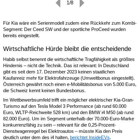
1/8
Für Kia wäre ein Serienmodell zudem eine Rückkehr zum Kombi-
Segment: Der Ceed SW und der sportliche ProCeed wurden
bereits eingestellt.
Wirtschaftliche Hürde bleibt die entscheidende
Habib selbst benennt die wirtschaftliche Tragfähigkeit als größtes
Hindernis – nicht die Technik. Das ist relevant: In Deutschland
gibt es seit dem 17. Dezember 2023 keinen staatlichen
Kaufanreiz mehr für Elektrofahrzeuge (Umweltbonus eingestellt).
Österreich gewährt noch einen e-Mobilitätsbonus von 5.000 Euro,
die Schweiz kennt keinen Bundesbonus.
Im Wettbewerbsumfeld trifft ein möglicher elektrischer Kia-Gran-
Turismo auf den Tesla Model 3 Performance (ab rund 60.000
Euro, WLTP-Reichweite 528 km) und den BMW i4 M50 (ab rund
82.000 Euro). Um im Segment unterhalb der 70.000-Euro-Marke
konkurrenzfähig zu sein – relevant für die 0,25-Prozent-
Dienstwagenregel bei Elektroautos – müsste Kia den Preis
deutlich unter dem des i4 halten,
berichtet InsideEVs
.