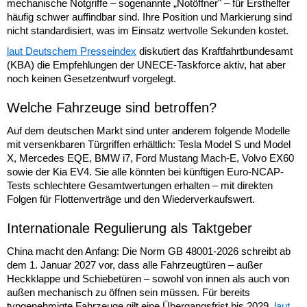
mechanische Notgriffe – sogenannte „Notöffner" – für Ersthelfer
häufig schwer auffindbar sind. Ihre Position und Markierung sind
nicht standardisiert, was im Einsatz wertvolle Sekunden kostet.
laut Deutschem Presseindex
diskutiert das Kraftfahrtbundesamt
(KBA) die Empfehlungen der UNECE-Taskforce aktiv, hat aber
noch keinen Gesetzentwurf vorgelegt.
Welche Fahrzeuge sind betroffen?
Auf dem deutschen Markt sind unter anderem folgende Modelle
mit versenkbaren Türgriffen erhältlich: Tesla Model S und Model
X, Mercedes EQE, BMW i7, Ford Mustang Mach-E, Volvo EX60
sowie der Kia EV4. Sie alle könnten bei künftigen Euro-NCAP-
Tests schlechtere Gesamtwertungen erhalten – mit direkten
Folgen für Flottenverträge und den Wiederverkaufswert.
Internationale Regulierung als Taktgeber
China macht den Anfang: Die Norm GB 48001-2026 schreibt ab
dem 1. Januar 2027 vor, dass alle Fahrzeugtüren – außer
Heckklappe und Schiebetüren – sowohl von innen als auch von
außen mechanisch zu öffnen sein müssen. Für bereits
typgenehmigte Fahrzeuge gilt eine Übergangsfrist bis 2029.
laut