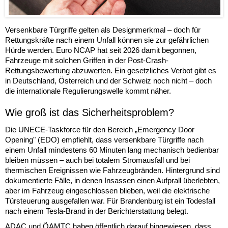
Versenkbare Türgriffe gelten als Designmerkmal – doch für
Rettungskräfte nach einem Unfall können sie zur gefährlichen
Hürde werden. Euro NCAP hat seit 2026 damit begonnen,
Fahrzeuge mit solchen Griffen in der Post-Crash-
Rettungsbewertung abzuwerten. Ein gesetzliches Verbot gibt es
in Deutschland, Österreich und der Schweiz noch nicht – doch
die internationale Regulierungswelle kommt näher.
Wie groß ist das Sicherheitsproblem?
Die UNECE-Taskforce für den Bereich „Emergency Door
Opening" (EDO) empfiehlt, dass versenkbare Türgriffe nach
einem Unfall mindestens 60 Minuten lang mechanisch bedienbar
bleiben müssen – auch bei totalem Stromausfall und bei
thermischen Ereignissen wie Fahrzeugbränden. Hintergrund sind
dokumentierte Fälle, in denen Insassen einen Aufprall überlebten,
aber im Fahrzeug eingeschlossen blieben, weil die elektrische
Türsteuerung ausgefallen war. Für Brandenburg ist ein Todesfall
nach einem Tesla-Brand in der Berichterstattung belegt.
ADAC und ÖAMTC haben öffentlich darauf hingewiesen, dass