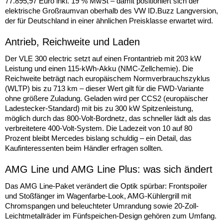
77.895,97 Euro inkl. 19 % MwSt – damit positioniert sich der
elektrische Großraumvan oberhalb des VW ID.Buzz Langversion,
der für Deutschland in einer ähnlichen Preisklasse erwartet wird.
Antrieb, Reichweite und Laden
Der VLE 300 electric setzt auf einen Frontantrieb mit 203 kW
Leistung und einen 115-kWh-Akku (NMC-Zellchemie). Die
Reichweite beträgt nach europäischem Normverbrauchszyklus
(WLTP) bis zu 713 km – dieser Wert gilt für die FWD-Variante
ohne größere Zuladung. Geladen wird per CCS2 (europäischer
Ladestecker-Standard) mit bis zu 300 kW Spitzenleistung,
möglich durch das 800-Volt-Bordnetz, das schneller lädt als das
verbreitetere 400-Volt-System. Die Ladezeit von 10 auf 80
Prozent bleibt Mercedes bislang schuldig – ein Detail, das
Kaufinteressenten beim Händler erfragen sollten.
AMG Line und AMG Line Plus: was sich ändert
Das AMG Line-Paket verändert die Optik spürbar: Frontspoiler
und Stoßfänger im Wagenfarbe-Look, AMG-Kühlergrill mit
Chromspangen und beleuchteter Umrandung sowie 20-Zoll-
Leichtmetallräder im Fünfspeichen-Design gehören zum Umfang.