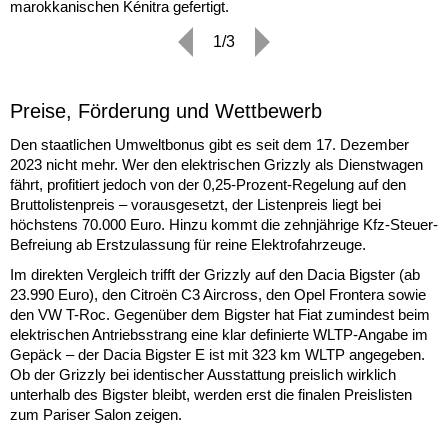
marokkanischen Kénitra gefertigt.
1/3
Preise, Förderung und Wettbewerb
Den staatlichen Umweltbonus gibt es seit dem 17. Dezember
2023 nicht mehr. Wer den elektrischen Grizzly als Dienstwagen
fährt, profitiert jedoch von der 0,25-Prozent-Regelung auf den
Bruttolistenpreis – vorausgesetzt, der Listenpreis liegt bei
höchstens 70.000 Euro. Hinzu kommt die zehnjährige Kfz-Steuer-
Befreiung ab Erstzulassung für reine Elektrofahrzeuge.
Im direkten Vergleich trifft der Grizzly auf den Dacia Bigster (ab
23.990 Euro), den Citroën C3 Aircross, den Opel Frontera sowie
den VW T-Roc. Gegenüber dem Bigster hat Fiat zumindest beim
elektrischen Antriebsstrang eine klar definierte WLTP-Angabe im
Gepäck – der Dacia Bigster E ist mit 323 km WLTP angegeben.
Ob der Grizzly bei identischer Ausstattung preislich wirklich
unterhalb des Bigster bleibt, werden erst die finalen Preislisten
zum Pariser Salon zeigen.