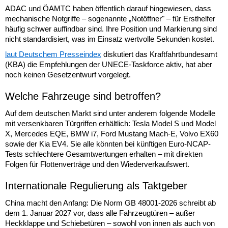
ADAC und ÖAMTC haben öffentlich darauf hingewiesen, dass
mechanische Notgriffe – sogenannte „Notöffner" – für Ersthelfer
häufig schwer auffindbar sind. Ihre Position und Markierung sind
nicht standardisiert, was im Einsatz wertvolle Sekunden kostet.
laut Deutschem Presseindex
diskutiert das Kraftfahrtbundesamt
(KBA) die Empfehlungen der UNECE-Taskforce aktiv, hat aber
noch keinen Gesetzentwurf vorgelegt.
Welche Fahrzeuge sind betroffen?
Auf dem deutschen Markt sind unter anderem folgende Modelle
mit versenkbaren Türgriffen erhältlich: Tesla Model S und Model
X, Mercedes EQE, BMW i7, Ford Mustang Mach-E, Volvo EX60
sowie der Kia EV4. Sie alle könnten bei künftigen Euro-NCAP-
Tests schlechtere Gesamtwertungen erhalten – mit direkten
Folgen für Flottenverträge und den Wiederverkaufswert.
Internationale Regulierung als Taktgeber
China macht den Anfang: Die Norm GB 48001-2026 schreibt ab
dem 1. Januar 2027 vor, dass alle Fahrzeugtüren – außer
Heckklappe und Schiebetüren – sowohl von innen als auch von