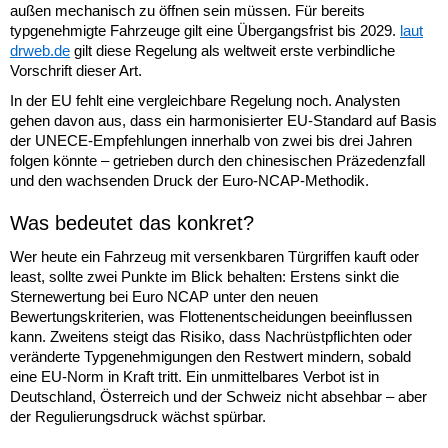
außen mechanisch zu öffnen sein müssen. Für bereits
typgenehmigte Fahrzeuge gilt eine Übergangsfrist bis 2029.
laut
drweb.de
gilt diese Regelung als weltweit erste verbindliche
Vorschrift dieser Art.
In der EU fehlt eine vergleichbare Regelung noch. Analysten
gehen davon aus, dass ein harmonisierter EU-Standard auf Basis
der UNECE-Empfehlungen innerhalb von zwei bis drei Jahren
folgen könnte – getrieben durch den chinesischen Präzedenzfall
und den wachsenden Druck der Euro-NCAP-Methodik.
Was bedeutet das konkret?
Wer heute ein Fahrzeug mit versenkbaren Türgriffen kauft oder
least, sollte zwei Punkte im Blick behalten: Erstens sinkt die
Sternewertung bei Euro NCAP unter den neuen
Bewertungskriterien, was Flottenentscheidungen beeinflussen
kann. Zweitens steigt das Risiko, dass Nachrüstpflichten oder
veränderte Typgenehmigungen den Restwert mindern, sobald
eine EU-Norm in Kraft tritt. Ein unmittelbares Verbot ist in
Deutschland, Österreich und der Schweiz nicht absehbar – aber
der Regulierungsdruck wächst spürbar.