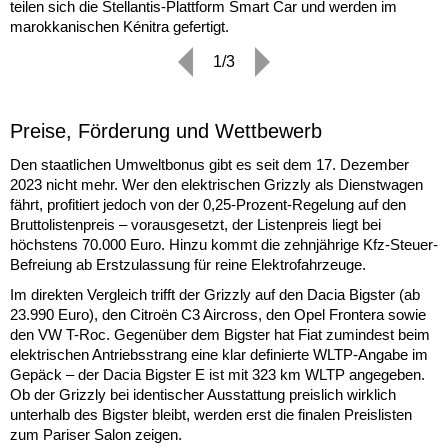
teilen sich die Stellantis-Plattform Smart Car und werden im
marokkanischen Kénitra gefertigt.
1/3
Preise, Förderung und Wettbewerb
Den staatlichen Umweltbonus gibt es seit dem 17. Dezember
2023 nicht mehr. Wer den elektrischen Grizzly als Dienstwagen
fährt, profitiert jedoch von der 0,25-Prozent-Regelung auf den
Bruttolistenpreis – vorausgesetzt, der Listenpreis liegt bei
höchstens 70.000 Euro. Hinzu kommt die zehnjährige Kfz-Steuer-
Befreiung ab Erstzulassung für reine Elektrofahrzeuge.
Im direkten Vergleich trifft der Grizzly auf den Dacia Bigster (ab
23.990 Euro), den Citroën C3 Aircross, den Opel Frontera sowie
den VW T-Roc. Gegenüber dem Bigster hat Fiat zumindest beim
elektrischen Antriebsstrang eine klar definierte WLTP-Angabe im
Gepäck – der Dacia Bigster E ist mit 323 km WLTP angegeben.
Ob der Grizzly bei identischer Ausstattung preislich wirklich
unterhalb des Bigster bleibt, werden erst die finalen Preislisten
zum Pariser Salon zeigen.