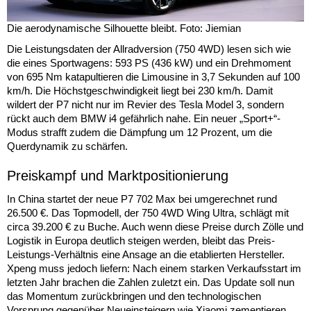
Die aerodynamische Silhouette bleibt. Foto: Jiemian
Die Leistungsdaten der Allradversion (750 4WD) lesen sich wie
die eines Sportwagens: 593 PS (436 kW) und ein Drehmoment
von 695 Nm katapultieren die Limousine in 3,7 Sekunden auf 100
km/h. Die Höchstgeschwindigkeit liegt bei 230 km/h. Damit
wildert der P7 nicht nur im Revier des Tesla Model 3, sondern
rückt auch dem BMW i4 gefährlich nahe. Ein neuer „Sport+“-
Modus strafft zudem die Dämpfung um 12 Prozent, um die
Querdynamik zu schärfen.
Preiskampf und Marktpositionierung
In China startet der neue P7 702 Max bei umgerechnet rund
26.500 €. Das Topmodell, der 750 4WD Wing Ultra, schlägt mit
circa 39.200 € zu Buche. Auch wenn diese Preise durch Zölle und
Logistik in Europa deutlich steigen werden, bleibt das Preis-
Leistungs-Verhältnis eine Ansage an die etablierten Hersteller.
Xpeng muss jedoch liefern: Nach einem starken Verkaufsstart im
letzten Jahr brachen die Zahlen zuletzt ein. Das Update soll nun
das Momentum zurückbringen und den technologischen
Vorsprung gegenüber Neueinsteigern wie Xiaomi zementieren.