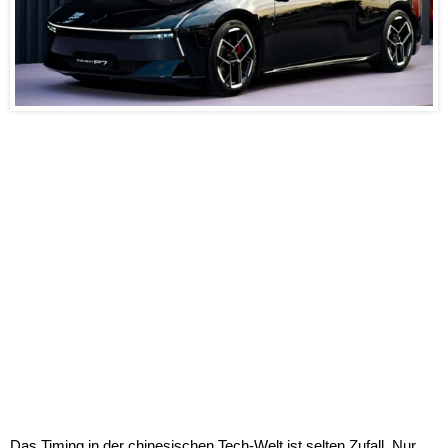
Das Timing in der chinesischen Tech-Welt ist selten Zufall. Nur