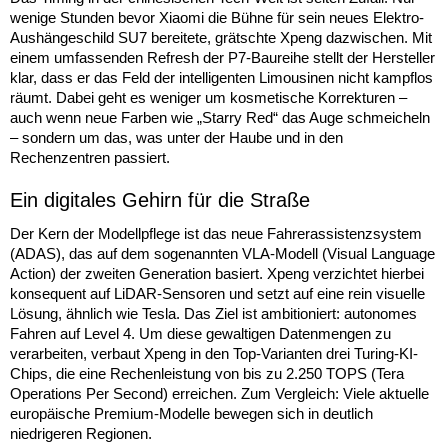
wenige Stunden bevor Xiaomi die Bühne für sein neues Elektro-
Aushängeschild SU7 bereitete, grätschte Xpeng dazwischen. Mit
einem umfassenden Refresh der P7-Baureihe stellt der Hersteller
klar, dass er das Feld der intelligenten Limousinen nicht kampflos
räumt. Dabei geht es weniger um kosmetische Korrekturen –
auch wenn neue Farben wie „Starry Red“ das Auge schmeicheln
– sondern um das, was unter der Haube und in den
Rechenzentren passiert.
Ein digitales Gehirn für die Straße
Der Kern der Modellpflege ist das neue Fahrerassistenzsystem
(ADAS), das auf dem sogenannten VLA-Modell (Visual Language
Action) der zweiten Generation basiert. Xpeng verzichtet hierbei
konsequent auf LiDAR-Sensoren und setzt auf eine rein visuelle
Lösung, ähnlich wie Tesla. Das Ziel ist ambitioniert: autonomes
Fahren auf Level 4. Um diese gewaltigen Datenmengen zu
verarbeiten, verbaut Xpeng in den Top-Varianten drei Turing-KI-
Chips, die eine Rechenleistung von bis zu 2.250 TOPS (Tera
Operations Per Second) erreichen. Zum Vergleich: Viele aktuelle
europäische Premium-Modelle bewegen sich in deutlich
niedrigeren Regionen.