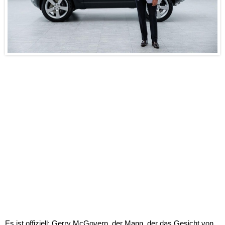
Es ist offiziell: Gerry McGovern, der Mann, der das Gesicht von