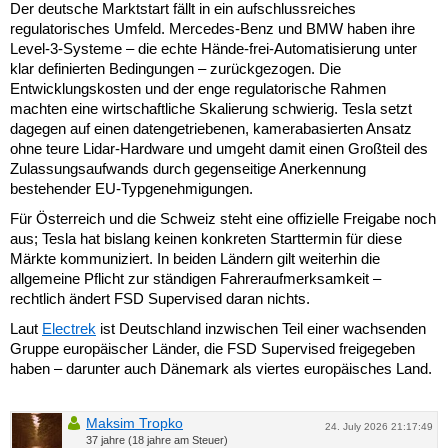
Der deutsche Marktstart fällt in ein aufschlussreiches
regulatorisches Umfeld. Mercedes-Benz und BMW haben ihre
Level-3-Systeme – die echte Hände-frei-Automatisierung unter
klar definierten Bedingungen – zurückgezogen. Die
Entwicklungskosten und der enge regulatorische Rahmen
machten eine wirtschaftliche Skalierung schwierig. Tesla setzt
dagegen auf einen datengetriebenen, kamerabasierten Ansatz
ohne teure Lidar-Hardware und umgeht damit einen Großteil des
Zulassungsaufwands durch gegenseitige Anerkennung
bestehender EU-Typgenehmigungen.
Für Österreich und die Schweiz steht eine offizielle Freigabe noch
aus; Tesla hat bislang keinen konkreten Starttermin für diese
Märkte kommuniziert. In beiden Ländern gilt weiterhin die
allgemeine Pflicht zur ständigen Fahreraufmerksamkeit –
rechtlich ändert FSD Supervised daran nichts.
Laut
Electrek
ist Deutschland inzwischen Teil einer wachsenden
Gruppe europäischer Länder, die FSD Supervised freigegeben
haben – darunter auch Dänemark als viertes europäisches Land.
Maksim Tropko
24. July 2026 21:17:49
37 jahre (18 jahre am Steuer)