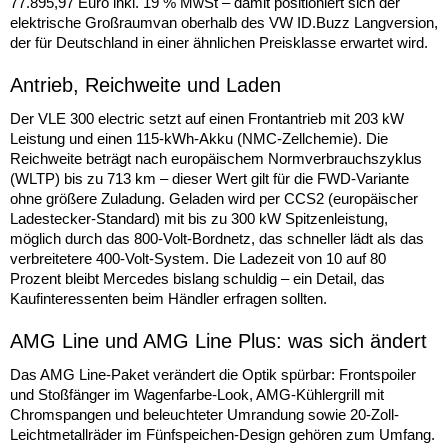
77.895,97 Euro inkl. 19 % MwSt – damit positioniert sich der
elektrische Großraumvan oberhalb des VW ID.Buzz Langversion,
der für Deutschland in einer ähnlichen Preisklasse erwartet wird.
Antrieb, Reichweite und Laden
Der VLE 300 electric setzt auf einen Frontantrieb mit 203 kW
Leistung und einen 115-kWh-Akku (NMC-Zellchemie). Die
Reichweite beträgt nach europäischem Normverbrauchszyklus
(WLTP) bis zu 713 km – dieser Wert gilt für die FWD-Variante
ohne größere Zuladung. Geladen wird per CCS2 (europäischer
Ladestecker-Standard) mit bis zu 300 kW Spitzenleistung,
möglich durch das 800-Volt-Bordnetz, das schneller lädt als das
verbreitetere 400-Volt-System. Die Ladezeit von 10 auf 80
Prozent bleibt Mercedes bislang schuldig – ein Detail, das
Kaufinteressenten beim Händler erfragen sollten.
AMG Line und AMG Line Plus: was sich ändert
Das AMG Line-Paket verändert die Optik spürbar: Frontspoiler
und Stoßfänger im Wagenfarbe-Look, AMG-Kühlergrill mit
Chromspangen und beleuchteter Umrandung sowie 20-Zoll-
Leichtmetallräder im Fünfspeichen-Design gehören zum Umfang.