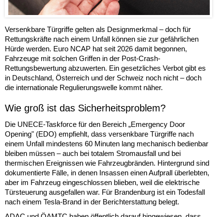
Versenkbare Türgriffe gelten als Designmerkmal – doch für
Rettungskräfte nach einem Unfall können sie zur gefährlichen
Hürde werden. Euro NCAP hat seit 2026 damit begonnen,
Fahrzeuge mit solchen Griffen in der Post-Crash-
Rettungsbewertung abzuwerten. Ein gesetzliches Verbot gibt es
in Deutschland, Österreich und der Schweiz noch nicht – doch
die internationale Regulierungswelle kommt näher.
Wie groß ist das Sicherheitsproblem?
Die UNECE-Taskforce für den Bereich „Emergency Door
Opening" (EDO) empfiehlt, dass versenkbare Türgriffe nach
einem Unfall mindestens 60 Minuten lang mechanisch bedienbar
bleiben müssen – auch bei totalem Stromausfall und bei
thermischen Ereignissen wie Fahrzeugbränden. Hintergrund sind
dokumentierte Fälle, in denen Insassen einen Aufprall überlebten,
aber im Fahrzeug eingeschlossen blieben, weil die elektrische
Türsteuerung ausgefallen war. Für Brandenburg ist ein Todesfall
nach einem Tesla-Brand in der Berichterstattung belegt.
ADAC und ÖAMTC haben öffentlich darauf hingewiesen, dass