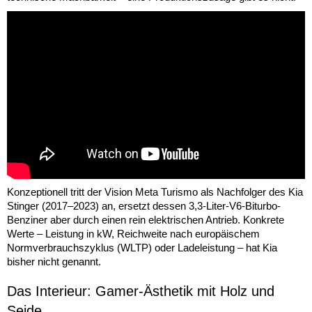
Konzeptionell tritt der Vision Meta Turismo als Nachfolger des Kia
Stinger (2017–2023) an, ersetzt dessen 3,3-Liter-V6-Biturbo-
Benziner aber durch einen rein elektrischen Antrieb. Konkrete
Werte – Leistung in kW, Reichweite nach europäischem
Normverbrauchszyklus (WLTP) oder Ladeleistung – hat Kia
bisher nicht genannt.
Das Interieur: Gamer-Ästhetik mit Holz und
Seide