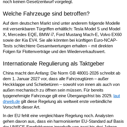
noch keinen Gesetzentwurf vorgelegt.
Welche Fahrzeuge sind betroffen?
Auf dem deutschen Markt sind unter anderem folgende Modelle
mit versenkbaren Türgriffen erhältlich: Tesla Model S und Model
X, Mercedes EQE, BMW i7, Ford Mustang Mach-E, Volvo EX60
sowie der Kia EV4. Sie alle könnten bei künftigen Euro-NCAP-
Tests schlechtere Gesamtwertungen erhalten – mit direkten
Folgen für Flottenverträge und den Wiederverkaufswert.
Internationale Regulierung als Taktgeber
China macht den Anfang: Die Norm GB 48001-2026 schreibt ab
dem 1. Januar 2027 vor, dass alle Fahrzeugtüren – außer
Heckklappe und Schiebetüren – sowohl von innen als auch von
außen mechanisch zu öffnen sein müssen. Für bereits
typgenehmigte Fahrzeuge gilt eine Übergangsfrist bis 2029.
laut
drweb.de
gilt diese Regelung als weltweit erste verbindliche
Vorschrift dieser Art.
In der EU fehlt eine vergleichbare Regelung noch. Analysten
gehen davon aus, dass ein harmonisierter EU-Standard auf Basis
der UNECE-Empfehlungen innerhalb von zwei bis drei Jahren