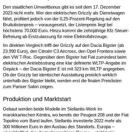
Den staatlichen Umweltbonus gibt es seit dem 17. Dezember
2023 nicht mehr. Wer den elektrischen Grizzly als Dienstwagen
fährt, profitiert jedoch von der 0,25-Prozent-Regelung auf den
Bruttolistenpreis – vorausgesetzt, der Listenpreis liegt bei
höchstens 70.000 Euro. Hinzu kommt die zehnjährige Kfz-Steuer-
Befreiung ab Erstzulassung für reine Elektrofahrzeuge.
Im direkten Vergleich trifft der Grizzly auf den Dacia Bigster (ab
23.990 Euro), den Citroën C3 Aircross, den Opel Frontera sowie
den VW T-Roc. Gegenüber dem Bigster hat Fiat zumindest beim
elektrischen Antriebsstrang eine klar definierte WLTP-Angabe im
Gepäck – der Dacia Bigster E ist mit 323 km WLTP angegeben.
Ob der Grizzly bei identischer Ausstattung preislich wirklich
unterhalb des Bigster bleibt, werden erst die finalen Preislisten
zum Pariser Salon zeigen.
Produktion und Marktstart
Gebaut werden beide Modelle im Stellantis-Werk im
marokkanischen Kénitra, wo bereits der Peugeot 208 und der Fiat
Topolino vom Band laufen. Stellantis investierte 2022 mehr als
300 Millionen Euro in den Ausbau des Standorts. Europa –