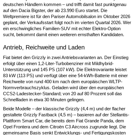
deutschen Händlern kommen – und trifft damit fast punktgenau
auf den Dacia Bigster, der ab 23.990 Euro startet. Die
Weltpremiere ist für den Pariser Automobilsalon im Oktober 2026
geplant, der Verkaufsstart folgt noch im vierten Quartal 2026. Wer
ein erschwingliches Familien-SUV mit echter Elektro-Option
sucht, bekommt damit einen weiteren ernsthaften Kandidaten.
Antrieb, Reichweite und Laden
Fiat bietet den Grizzly in zwei Antriebsvarianten an. Der Einstieg
erfolgt über einen 1,2-Liter-Turbobenziner mit Mildhybrid-
Unterstützung und 145 PS (107 kW). Die Elektrovariante leistet
83 kW (113 PS) und verfügt über eine 54-kWh-Batterie mit einer
Reichweite von rund 400 km nach dem europäischen WLTP-
Normverbrauchszyklus. Geladen wird über den europäischen
CCS2-Ladestecker-Standard; von 20 auf 80 Prozent soll das
Schnellladen in etwa 30 Minuten gelingen.
Beide Modelle – der klassische Grizzly (4,4 m) und der flacher
gestaltete Grizzly Fastback (4,5 m) – basieren auf der Stellantis-
Plattform Smart Car, die bereits dem Fiat Grande Panda, dem
Opel Frontera und dem Citroën C3 Aircross zugrunde liegt. Die
gemeinsame Basis senkt Entwicklungs- und Fertigungskosten