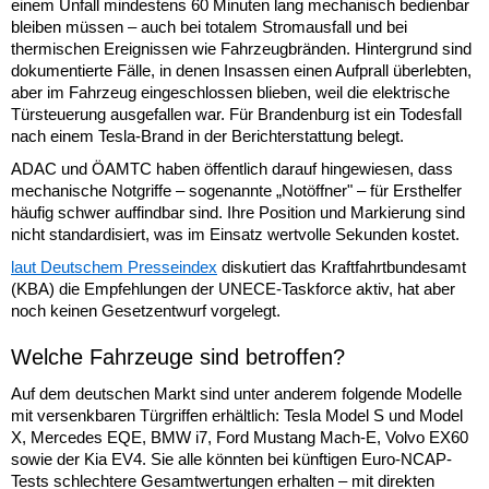
einem Unfall mindestens 60 Minuten lang mechanisch bedienbar
bleiben müssen – auch bei totalem Stromausfall und bei
thermischen Ereignissen wie Fahrzeugbränden. Hintergrund sind
dokumentierte Fälle, in denen Insassen einen Aufprall überlebten,
aber im Fahrzeug eingeschlossen blieben, weil die elektrische
Türsteuerung ausgefallen war. Für Brandenburg ist ein Todesfall
nach einem Tesla-Brand in der Berichterstattung belegt.
ADAC und ÖAMTC haben öffentlich darauf hingewiesen, dass
mechanische Notgriffe – sogenannte „Notöffner" – für Ersthelfer
häufig schwer auffindbar sind. Ihre Position und Markierung sind
nicht standardisiert, was im Einsatz wertvolle Sekunden kostet.
laut Deutschem Presseindex
diskutiert das Kraftfahrtbundesamt
(KBA) die Empfehlungen der UNECE-Taskforce aktiv, hat aber
noch keinen Gesetzentwurf vorgelegt.
Welche Fahrzeuge sind betroffen?
Auf dem deutschen Markt sind unter anderem folgende Modelle
mit versenkbaren Türgriffen erhältlich: Tesla Model S und Model
X, Mercedes EQE, BMW i7, Ford Mustang Mach-E, Volvo EX60
sowie der Kia EV4. Sie alle könnten bei künftigen Euro-NCAP-
Tests schlechtere Gesamtwertungen erhalten – mit direkten