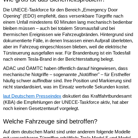
Die UNECE-Taskforce für den Bereich „Emergency Door
Opening" (EDO) empfiehlt, dass versenkbare Türgriffe nach
einem Unfall mindestens 60 Minuten lang mechanisch bedienbar
bleiben müssen – auch bei totalem Stromausfall und bei
thermischen Ereignissen wie Fahrzeugbränden. Hintergrund sind
dokumentierte Fälle, in denen Insassen einen Aufprall überlebten,
aber im Fahrzeug eingeschlossen blieben, weil die elektrische
Türsteuerung ausgefallen war. Für Brandenburg ist ein Todesfall
nach einem Tesla-Brand in der Berichterstattung belegt.
ADAC und ÖAMTC haben öffentlich darauf hingewiesen, dass
mechanische Notgriffe – sogenannte „Notöffner" – für Ersthelfer
häufig schwer auffindbar sind. Ihre Position und Markierung sind
nicht standardisiert, was im Einsatz wertvolle Sekunden kostet.
laut Deutschem Presseindex
diskutiert das Kraftfahrtbundesamt
(KBA) die Empfehlungen der UNECE-Taskforce aktiv, hat aber
noch keinen Gesetzentwurf vorgelegt.
Welche Fahrzeuge sind betroffen?
Auf dem deutschen Markt sind unter anderem folgende Modelle
mit versenkbaren Türgriffen erhältlich: Tesla Model S und Model