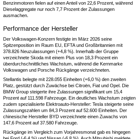
Benzinmotoren fielen auf einen Anteil von 22,6 Prozent, während
Dieselaggregate nur noch 7,7 Prozent der Zulassungen
ausmachen.
Performance der Hersteller
Der Volkswagen-Konzern festigte im März 2026 seine
Spitzenposition im Raum EU, EFTA und Großbritannien mit
378.826 Neuzulassungen (+4,8 %). Innerhalb der Gruppe
verzeichnete Skoda mit einem Plus von 18,3 Prozent ein
überdurchschnittliches Wachstum, während die Kernmarke
Volkswagen und Porsche Rückgänge verzeichneten.
Stellantis belegte mit 228.055 Einheiten (+6,0 %) den zweiten
Platz, gestützt durch Zuwächse bei Citroën, Fiat und Opel. Die
BMW Group steigerte ihre Zulassungen signifikant um 15,4
Prozent auf 111.598 Fahrzeuge. Ein deutliches Wachstum zeigten
zudem spezialisierte Elektroauto-Hersteller: Tesla steigerte seine
Zulassungszahlen um 84,3 Prozent auf 52.600 Einheiten. Der
chinesische Hersteller BYD verzeichnete einen Zuwachs von
147,6 Prozent auf 37.580 Fahrzeuge.
Rückgänge im Vergleich zum Vorjahresmonat gab es hingegen
bei Ford (-6,4 %) und Nissan (-6,8 %). Auch Mitsubishi meldete