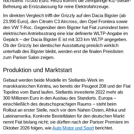
höchstens 70.000 Euro. Hinzu kommt die zehnjährige Kfz-Steuer-
Befreiung ab Erstzulassung für reine Elektrofahrzeuge.
Im direkten Vergleich trifft der Grizzly auf den Dacia Bigster (ab
23.990 Euro), den Citroën C3 Aircross, den Opel Frontera sowie
den VW T-Roc. Gegenüber dem Bigster hat Fiat zumindest beim
elektrischen Antriebsstrang eine klar definierte WLTP-Angabe im
Gepäck – der Dacia Bigster E ist mit 323 km WLTP angegeben.
Ob der Grizzly bei identischer Ausstattung preislich wirklich
unterhalb des Bigster bleibt, werden erst die finalen Preislisten
zum Pariser Salon zeigen.
Produktion und Marktstart
Gebaut werden beide Modelle im Stellantis-Werk im
marokkanischen Kénitra, wo bereits der Peugeot 208 und der Fiat
Topolino vom Band laufen. Stellantis investierte 2022 mehr als
300 Millionen Euro in den Ausbau des Standorts. Europa –
einschließlich des deutschsprachigen Raums – steht beim
Rollout an erster Stelle, noch vor dem Nahen Osten, Afrika und
Lateinamerika. Konkrete Bestelldaten für den deutschen Markt
nennt Fiat bislang nicht; sie dürften nach der Pariser Premiere im
Oktober 2026 folgen, wie
Auto Motor und Sport
berichtet.