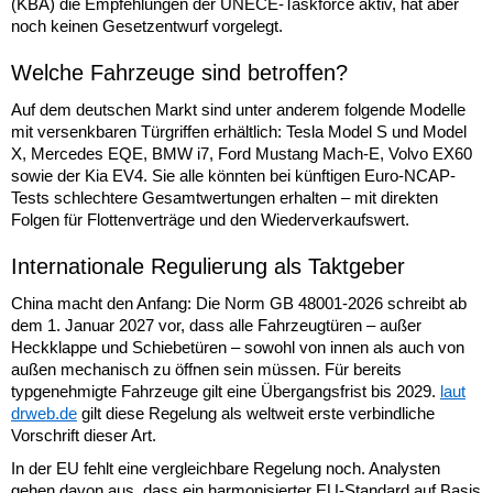
(KBA) die Empfehlungen der UNECE-Taskforce aktiv, hat aber
noch keinen Gesetzentwurf vorgelegt.
Welche Fahrzeuge sind betroffen?
Auf dem deutschen Markt sind unter anderem folgende Modelle
mit versenkbaren Türgriffen erhältlich: Tesla Model S und Model
X, Mercedes EQE, BMW i7, Ford Mustang Mach-E, Volvo EX60
sowie der Kia EV4. Sie alle könnten bei künftigen Euro-NCAP-
Tests schlechtere Gesamtwertungen erhalten – mit direkten
Folgen für Flottenverträge und den Wiederverkaufswert.
Internationale Regulierung als Taktgeber
China macht den Anfang: Die Norm GB 48001-2026 schreibt ab
dem 1. Januar 2027 vor, dass alle Fahrzeugtüren – außer
Heckklappe und Schiebetüren – sowohl von innen als auch von
außen mechanisch zu öffnen sein müssen. Für bereits
typgenehmigte Fahrzeuge gilt eine Übergangsfrist bis 2029.
laut
drweb.de
gilt diese Regelung als weltweit erste verbindliche
Vorschrift dieser Art.
In der EU fehlt eine vergleichbare Regelung noch. Analysten
gehen davon aus, dass ein harmonisierter EU-Standard auf Basis