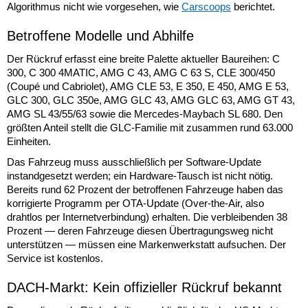
Algorithmus nicht wie vorgesehen, wie
Carscoops
berichtet.
Betroffene Modelle und Abhilfe
Der Rückruf erfasst eine breite Palette aktueller Baureihen: C
300, C 300 4MATIC, AMG C 43, AMG C 63 S, CLE 300/450
(Coupé und Cabriolet), AMG CLE 53, E 350, E 450, AMG E 53,
GLC 300, GLC 350e, AMG GLC 43, AMG GLC 63, AMG GT 43,
AMG SL 43/55/63 sowie die Mercedes-Maybach SL 680. Den
größten Anteil stellt die GLC-Familie mit zusammen rund 63.000
Einheiten.
Das Fahrzeug muss ausschließlich per Software-Update
instandgesetzt werden; ein Hardware-Tausch ist nicht nötig.
Bereits rund 62 Prozent der betroffenen Fahrzeuge haben das
korrigierte Programm per OTA-Update (Over-the-Air, also
drahtlos per Internetverbindung) erhalten. Die verbleibenden 38
Prozent — deren Fahrzeuge diesen Übertragungsweg nicht
unterstützen — müssen eine Markenwerkstatt aufsuchen. Der
Service ist kostenlos.
DACH-Markt: Kein offizieller Rückruf bekannt