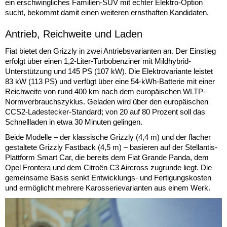
ein erschwingliches Familien-SUV mit echter Elektro-Option
sucht, bekommt damit einen weiteren ernsthaften Kandidaten.
Antrieb, Reichweite und Laden
Fiat bietet den Grizzly in zwei Antriebsvarianten an. Der Einstieg
erfolgt über einen 1,2-Liter-Turbobenziner mit Mildhybrid-
Unterstützung und 145 PS (107 kW). Die Elektrovariante leistet
83 kW (113 PS) und verfügt über eine 54-kWh-Batterie mit einer
Reichweite von rund 400 km nach dem europäischen WLTP-
Normverbrauchszyklus. Geladen wird über den europäischen
CCS2-Ladestecker-Standard; von 20 auf 80 Prozent soll das
Schnellladen in etwa 30 Minuten gelingen.
Beide Modelle – der klassische Grizzly (4,4 m) und der flacher
gestaltete Grizzly Fastback (4,5 m) – basieren auf der Stellantis-
Plattform Smart Car, die bereits dem Fiat Grande Panda, dem
Opel Frontera und dem Citroën C3 Aircross zugrunde liegt. Die
gemeinsame Basis senkt Entwicklungs- und Fertigungskosten
und ermöglicht mehrere Karosserievarianten aus einem Werk.