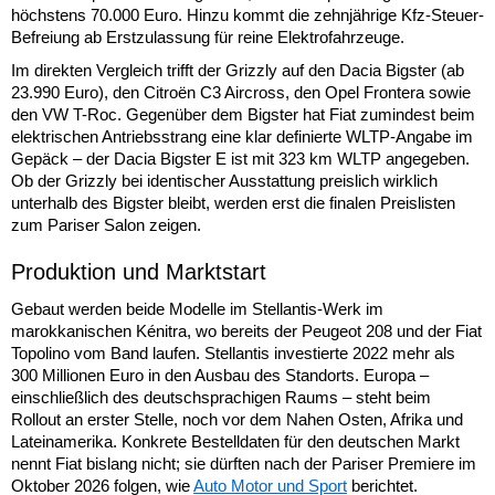
höchstens 70.000 Euro. Hinzu kommt die zehnjährige Kfz-Steuer-
Befreiung ab Erstzulassung für reine Elektrofahrzeuge.
Im direkten Vergleich trifft der Grizzly auf den Dacia Bigster (ab
23.990 Euro), den Citroën C3 Aircross, den Opel Frontera sowie
den VW T-Roc. Gegenüber dem Bigster hat Fiat zumindest beim
elektrischen Antriebsstrang eine klar definierte WLTP-Angabe im
Gepäck – der Dacia Bigster E ist mit 323 km WLTP angegeben.
Ob der Grizzly bei identischer Ausstattung preislich wirklich
unterhalb des Bigster bleibt, werden erst die finalen Preislisten
zum Pariser Salon zeigen.
Produktion und Marktstart
Gebaut werden beide Modelle im Stellantis-Werk im
marokkanischen Kénitra, wo bereits der Peugeot 208 und der Fiat
Topolino vom Band laufen. Stellantis investierte 2022 mehr als
300 Millionen Euro in den Ausbau des Standorts. Europa –
einschließlich des deutschsprachigen Raums – steht beim
Rollout an erster Stelle, noch vor dem Nahen Osten, Afrika und
Lateinamerika. Konkrete Bestelldaten für den deutschen Markt
nennt Fiat bislang nicht; sie dürften nach der Pariser Premiere im
Oktober 2026 folgen, wie
Auto Motor und Sport
berichtet.