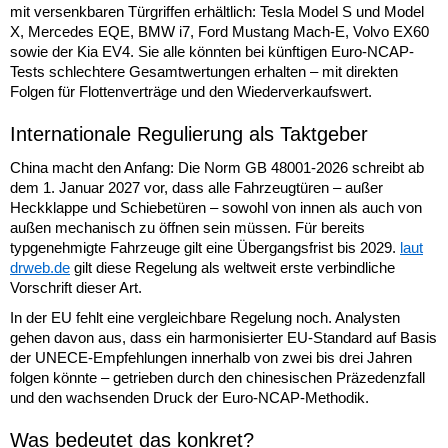
mit versenkbaren Türgriffen erhältlich: Tesla Model S und Model
X, Mercedes EQE, BMW i7, Ford Mustang Mach-E, Volvo EX60
sowie der Kia EV4. Sie alle könnten bei künftigen Euro-NCAP-
Tests schlechtere Gesamtwertungen erhalten – mit direkten
Folgen für Flottenverträge und den Wiederverkaufswert.
Internationale Regulierung als Taktgeber
China macht den Anfang: Die Norm GB 48001-2026 schreibt ab
dem 1. Januar 2027 vor, dass alle Fahrzeugtüren – außer
Heckklappe und Schiebetüren – sowohl von innen als auch von
außen mechanisch zu öffnen sein müssen. Für bereits
typgenehmigte Fahrzeuge gilt eine Übergangsfrist bis 2029.
laut
drweb.de
gilt diese Regelung als weltweit erste verbindliche
Vorschrift dieser Art.
In der EU fehlt eine vergleichbare Regelung noch. Analysten
gehen davon aus, dass ein harmonisierter EU-Standard auf Basis
der UNECE-Empfehlungen innerhalb von zwei bis drei Jahren
folgen könnte – getrieben durch den chinesischen Präzedenzfall
und den wachsenden Druck der Euro-NCAP-Methodik.
Was bedeutet das konkret?