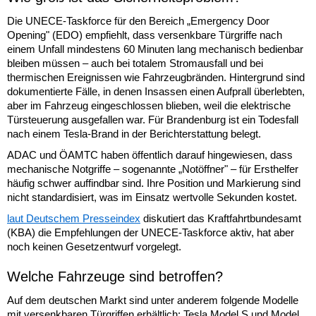
Die UNECE-Taskforce für den Bereich „Emergency Door
Opening" (EDO) empfiehlt, dass versenkbare Türgriffe nach
einem Unfall mindestens 60 Minuten lang mechanisch bedienbar
bleiben müssen – auch bei totalem Stromausfall und bei
thermischen Ereignissen wie Fahrzeugbränden. Hintergrund sind
dokumentierte Fälle, in denen Insassen einen Aufprall überlebten,
aber im Fahrzeug eingeschlossen blieben, weil die elektrische
Türsteuerung ausgefallen war. Für Brandenburg ist ein Todesfall
nach einem Tesla-Brand in der Berichterstattung belegt.
ADAC und ÖAMTC haben öffentlich darauf hingewiesen, dass
mechanische Notgriffe – sogenannte „Notöffner" – für Ersthelfer
häufig schwer auffindbar sind. Ihre Position und Markierung sind
nicht standardisiert, was im Einsatz wertvolle Sekunden kostet.
laut Deutschem Presseindex
diskutiert das Kraftfahrtbundesamt
(KBA) die Empfehlungen der UNECE-Taskforce aktiv, hat aber
noch keinen Gesetzentwurf vorgelegt.
Welche Fahrzeuge sind betroffen?
Auf dem deutschen Markt sind unter anderem folgende Modelle
mit versenkbaren Türgriffen erhältlich: Tesla Model S und Model