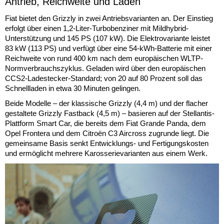
Antrieb, Reichweite und Laden
Fiat bietet den Grizzly in zwei Antriebsvarianten an. Der Einstieg
erfolgt über einen 1,2-Liter-Turbobenziner mit Mildhybrid-
Unterstützung und 145 PS (107 kW). Die Elektrovariante leistet
83 kW (113 PS) und verfügt über eine 54-kWh-Batterie mit einer
Reichweite von rund 400 km nach dem europäischen WLTP-
Normverbrauchszyklus. Geladen wird über den europäischen
CCS2-Ladestecker-Standard; von 20 auf 80 Prozent soll das
Schnellladen in etwa 30 Minuten gelingen.
Beide Modelle – der klassische Grizzly (4,4 m) und der flacher
gestaltete Grizzly Fastback (4,5 m) – basieren auf der Stellantis-
Plattform Smart Car, die bereits dem Fiat Grande Panda, dem
Opel Frontera und dem Citroën C3 Aircross zugrunde liegt. Die
gemeinsame Basis senkt Entwicklungs- und Fertigungskosten
und ermöglicht mehrere Karosserievarianten aus einem Werk.