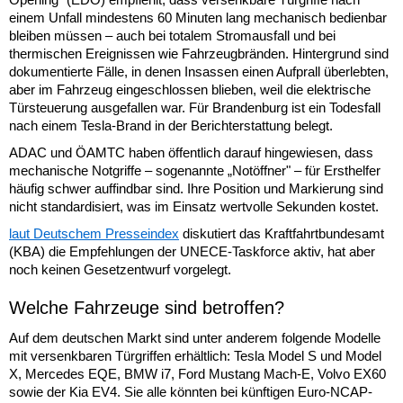
einem Unfall mindestens 60 Minuten lang mechanisch bedienbar
bleiben müssen – auch bei totalem Stromausfall und bei
thermischen Ereignissen wie Fahrzeugbränden. Hintergrund sind
dokumentierte Fälle, in denen Insassen einen Aufprall überlebten,
aber im Fahrzeug eingeschlossen blieben, weil die elektrische
Türsteuerung ausgefallen war. Für Brandenburg ist ein Todesfall
nach einem Tesla-Brand in der Berichterstattung belegt.
ADAC und ÖAMTC haben öffentlich darauf hingewiesen, dass
mechanische Notgriffe – sogenannte „Notöffner" – für Ersthelfer
häufig schwer auffindbar sind. Ihre Position und Markierung sind
nicht standardisiert, was im Einsatz wertvolle Sekunden kostet.
laut Deutschem Presseindex
diskutiert das Kraftfahrtbundesamt
(KBA) die Empfehlungen der UNECE-Taskforce aktiv, hat aber
noch keinen Gesetzentwurf vorgelegt.
Welche Fahrzeuge sind betroffen?
Auf dem deutschen Markt sind unter anderem folgende Modelle
mit versenkbaren Türgriffen erhältlich: Tesla Model S und Model
X, Mercedes EQE, BMW i7, Ford Mustang Mach-E, Volvo EX60
sowie der Kia EV4. Sie alle könnten bei künftigen Euro-NCAP-