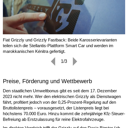
Fiat Grizzly und Grizzly Fastback: Beide Karosserievarianten
teilen sich die Stellantis-Plattform Smart Car und werden im
marokkanischen Kénitra gefertigt.
1/3
Preise, Förderung und Wettbewerb
Den staatlichen Umweltbonus gibt es seit dem 17. Dezember
2023 nicht mehr. Wer den elektrischen Grizzly als Dienstwagen
fährt, profitiert jedoch von der 0,25-Prozent-Regelung auf den
Bruttolistenpreis – vorausgesetzt, der Listenpreis liegt bei
höchstens 70.000 Euro. Hinzu kommt die zehnjährige Kfz-Steuer-
Befreiung ab Erstzulassung für reine Elektrofahrzeuge.
Im direkten Vergleich trifft der Grizzly auf den Dacia Bigster (ab