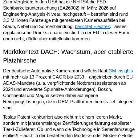
Zum Vergleich: In den USA hat die NHTSA die FSD-
Sichtbarkeitsuntersuchung (EA26002) im März 2026 auf
Engineering-Analysis-Niveau hochgestuft – betroffen sind rund
3,2 Millionen Fahrzeuge mit gemeldeten Kameraausfällen bei
Staub, Nebel und Sonnenblendung,
berichtet Electrek
. Dieses
regulatorische Druckszenario existiert in der EU in dieser Form
noch nicht, dürfte aber mittelfristig kommen.
Marktkontext DACH: Wachstum, aber etablierte
Platzhirsche
Der deutsche Automotive-Kameramarkt wächst laut
GM Insights
mit mehr als 13 Prozent CAGR bis 2033 – angetrieben durch EU-
ADAS-Mandate (u. a. verpflichtende Notbremsassistenten ab
2024 und erweiterte Spurhalte-Anforderungen). Bosch,
Continental und Magna setzen dabei auf eigene
Reinigungslösungen, die in OEM-Plattformen bereits tief integriert
sind.
Teslas Patent konkurriert also nicht mit einem leeren Markt,
sondern mit jahrzehntelanger Zertifizierungserfahrung etablierter
Tier-1-Zulieferer. Ob und wann die Technologie in Serienfahrzeuge
einfließt – auch in der bestehenden Model-3- oder Model-Y-Flotte