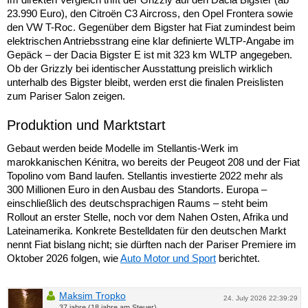
23.990 Euro), den Citroën C3 Aircross, den Opel Frontera sowie
den VW T-Roc. Gegenüber dem Bigster hat Fiat zumindest beim
elektrischen Antriebsstrang eine klar definierte WLTP-Angabe im
Gepäck – der Dacia Bigster E ist mit 323 km WLTP angegeben.
Ob der Grizzly bei identischer Ausstattung preislich wirklich
unterhalb des Bigster bleibt, werden erst die finalen Preislisten
zum Pariser Salon zeigen.
Produktion und Marktstart
Gebaut werden beide Modelle im Stellantis-Werk im
marokkanischen Kénitra, wo bereits der Peugeot 208 und der Fiat
Topolino vom Band laufen. Stellantis investierte 2022 mehr als
300 Millionen Euro in den Ausbau des Standorts. Europa –
einschließlich des deutschsprachigen Raums – steht beim
Rollout an erster Stelle, noch vor dem Nahen Osten, Afrika und
Lateinamerika. Konkrete Bestelldaten für den deutschen Markt
nennt Fiat bislang nicht; sie dürften nach der Pariser Premiere im
Oktober 2026 folgen, wie
Auto Motor und Sport
berichtet.
Maksim Tropko
24. July 2026 22:39:29
37 jahre (18 jahre am Steuer)