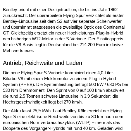
Bentley bricht mit einer Designtradition, die bis ins Jahr 1962
zurückreicht: Der überarbeitete Flying Spur verzichtet als erster
Bentley-Limousine seit dem S2 auf vier separate Scheinwerfer
und übernimmt stattdessen die zweiteilige Optik des Continental
GT. Gleichzeitig ersetzt ein neuer Hochleistungs-Plug-in-Hybrid
den bisherigen W12-Motor in der S-Variante. Der Einstiegspreis
für die V8-Basis liegt in Deutschland bei 214.200 Euro inklusive
Mehrwertsteuer.
Antrieb, Reichweite und Laden
Die neue Flying Spur S-Variante kombiniert einen 4,0-Liter-
Biturbo-V8 mit einem Elektromotor zu einem Plug-in-Hybrid-
System (PHEV). Die Systemleistung beträgt 500 kW / 680 PS bei
930 Nm Drehmoment. Den Sprint von 0 auf 100 km/h absolviert
die rund 2,5 Tonnen schwere Limousine in 3,9 Sekunden; die
Höchstgeschwindigkeit liegt bei 270 km/h.
Der Akku fasst 25,9 kWh. Laut Bentley Köln erreicht der Flying
Spur S eine elektrische Reichweite von bis zu 80 km nach dem
europäischen Normverbrauchszyklus (WLTP) – mehr als das
Doppelte des Vorgänger-Hybrids mit rund 40 km. Geladen wird