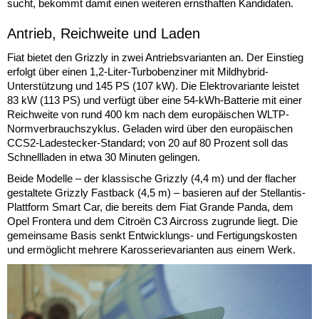
sucht, bekommt damit einen weiteren ernsthaften Kandidaten.
Antrieb, Reichweite und Laden
Fiat bietet den Grizzly in zwei Antriebsvarianten an. Der Einstieg
erfolgt über einen 1,2-Liter-Turbobenziner mit Mildhybrid-
Unterstützung und 145 PS (107 kW). Die Elektrovariante leistet
83 kW (113 PS) und verfügt über eine 54-kWh-Batterie mit einer
Reichweite von rund 400 km nach dem europäischen WLTP-
Normverbrauchszyklus. Geladen wird über den europäischen
CCS2-Ladestecker-Standard; von 20 auf 80 Prozent soll das
Schnellladen in etwa 30 Minuten gelingen.
Beide Modelle – der klassische Grizzly (4,4 m) und der flacher
gestaltete Grizzly Fastback (4,5 m) – basieren auf der Stellantis-
Plattform Smart Car, die bereits dem Fiat Grande Panda, dem
Opel Frontera und dem Citroën C3 Aircross zugrunde liegt. Die
gemeinsame Basis senkt Entwicklungs- und Fertigungskosten
und ermöglicht mehrere Karosserievarianten aus einem Werk.