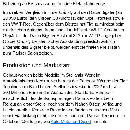
Befreiung ab Erstzulassung für reine Elektrofahrzeuge.
Im direkten Vergleich trifft der Grizzly auf den Dacia Bigster (ab
23.990 Euro), den Citroën C3 Aircross, den Opel Frontera sowie
den VW T-Roc. Gegenüber dem Bigster hat Fiat zumindest beim
elektrischen Antriebsstrang eine klar definierte WLTP-Angabe im
Gepäck – der Dacia Bigster E ist mit 323 km WLTP angegeben.
Ob der Grizzly bei identischer Ausstattung preislich wirklich
unterhalb des Bigster bleibt, werden erst die finalen Preislisten
zum Pariser Salon zeigen.
Produktion und Marktstart
Gebaut werden beide Modelle im Stellantis-Werk im
marokkanischen Kénitra, wo bereits der Peugeot 208 und der Fiat
Topolino vom Band laufen. Stellantis investierte 2022 mehr als
300 Millionen Euro in den Ausbau des Standorts. Europa –
einschließlich des deutschsprachigen Raums – steht beim
Rollout an erster Stelle, noch vor dem Nahen Osten, Afrika und
Lateinamerika. Konkrete Bestelldaten für den deutschen Markt
nennt Fiat bislang nicht; sie dürften nach der Pariser Premiere im
Oktober 2026 folgen, wie
Auto Motor und Sport
berichtet.