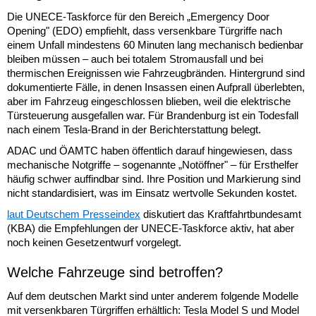
Die UNECE-Taskforce für den Bereich „Emergency Door
Opening" (EDO) empfiehlt, dass versenkbare Türgriffe nach
einem Unfall mindestens 60 Minuten lang mechanisch bedienbar
bleiben müssen – auch bei totalem Stromausfall und bei
thermischen Ereignissen wie Fahrzeugbränden. Hintergrund sind
dokumentierte Fälle, in denen Insassen einen Aufprall überlebten,
aber im Fahrzeug eingeschlossen blieben, weil die elektrische
Türsteuerung ausgefallen war. Für Brandenburg ist ein Todesfall
nach einem Tesla-Brand in der Berichterstattung belegt.
ADAC und ÖAMTC haben öffentlich darauf hingewiesen, dass
mechanische Notgriffe – sogenannte „Notöffner" – für Ersthelfer
häufig schwer auffindbar sind. Ihre Position und Markierung sind
nicht standardisiert, was im Einsatz wertvolle Sekunden kostet.
laut Deutschem Presseindex
diskutiert das Kraftfahrtbundesamt
(KBA) die Empfehlungen der UNECE-Taskforce aktiv, hat aber
noch keinen Gesetzentwurf vorgelegt.
Welche Fahrzeuge sind betroffen?
Auf dem deutschen Markt sind unter anderem folgende Modelle
mit versenkbaren Türgriffen erhältlich: Tesla Model S und Model