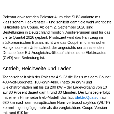
Polestar erweitert den Polestar 4 um eine SUV-Variante mit
klassischem Heckfenster – und schließt damit die wohl wichtigste
Kritikstelle am Coupé. Ab dem 2. September 2026 sind
Bestellungen in Deutschland möglich, Auslieferungen sind für das
vierte Quartal 2026 geplant. Produziert wird das Fahrzeug im
südkoreanischen Busan, nicht wie das Coupé im chinesischen
Hangzhou – ein Unterschied, der angesichts der anhaltenden
Debatte über EU-Ausgleichszölle auf chinesische Elektroautos
(CVD) von Bedeutung ist.
Antrieb, Reichweite und Laden
Technisch teilt sich der Polestar 4 SUV die Basis mit dem Coupé:
400-Volt-Bordnetz, 100-kWh-Akku (netto 94 kWh) und
Gleichstromladen mit bis zu 200 kW – der Ladevorgang von 10
auf 80 Prozent dauert damit rund 30 Minuten. Der Einstieg erfolgt
mit einem Hinterradantrieb-Modell, das laut
ElektroQuatsch
auf
630 km nach dem europäischen Normverbrauchszyklus (WLTP)
kommt – geringfügig mehr als die vergleichbare Coupé-Version
mit rund 610 km.