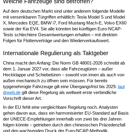
Welche Fahrzeuge sind betroffen?
Auf dem deutschen Markt sind unter anderem folgende Modelle
mit versenkbaren Türgriffen erhältlich: Tesla Model S und Model
X, Mercedes EQE, BMW i7, Ford Mustang Mach-E, Volvo EX60
sowie der Kia EV4. Sie alle könnten bei künftigen Euro-NCAP-
Tests schlechtere Gesamtwertungen erhalten – mit direkten
Folgen für Flottenverträge und den Wiederverkaufswert.
Internationale Regulierung als Taktgeber
China macht den Anfang: Die Norm GB 48001-2026 schreibt ab
dem 1. Januar 2027 vor, dass alle Fahrzeugtüren – außer
Heckklappe und Schiebetüren – sowohl von innen als auch von
außen mechanisch zu öffnen sein müssen. Für bereits
typgenehmigte Fahrzeuge gilt eine Übergangsfrist bis 2029.
laut
drweb.de
gilt diese Regelung als weltweit erste verbindliche
Vorschrift dieser Art.
In der EU fehlt eine vergleichbare Regelung noch. Analysten
gehen davon aus, dass ein harmonisierter EU-Standard auf Basis
der UNECE-Empfehlungen innerhalb von zwei bis drei Jahren
folgen könnte – getrieben durch den chinesischen Präzedenzfall
und den wachsenden Druck der Euro-NCAP-Methodik.