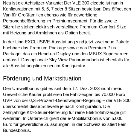
Neu ist die Achtsitzer-Variante: Der VLE 300 electric ist nun in
Konfigurationen mit 5, 6, 7 oder 8 Sitzen bestellbar. Das öffnet den
Van für Großfamilien ebenso wie für gewerbliche
Personenbeförderung im Premiumsegment. Für die zweite
Sitzreihe stehen elektrisch verstellbare Premium-Comfort-Sitze
mit Heizung und Armlehnen als Option bereit.
In der Line-EXCLUSIVE-Ausstattung sind jetzt zwei neue Pakete
buchbar: das Premium Package sowie das Premium Plus
Package, das ein Head-up-Display und den MBUX Superscreen
umfasst. Das optionale Sky View Panoramadach ist ebenfalls für
alle Ausstattungslinien neu im Konfigurator.
Förderung und Marktsituation
Den Umweltbonus gibt es seit dem 17. Dez. 2023 nicht mehr.
Gewerbliche Käufer profitieren bei Fahrzeugen bis 70.000 Euro
UVP von der 0,25-Prozent-Dienstwagen-Regelung – der VLE 300
überschreitet diese Schwelle je nach Konfiguration. Die
zehnjährige Kfz-Steuer-Befreiung für reine Elektrofahrzeuge gilt
weiterhin. In Österreich greift der e-Mobilitätsbonus von 5.000
Euro für gewerbliche Zulassungen; in der Schweiz existiert kein
Bundesbonus.