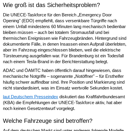
Wie groß ist das Sicherheitsproblem?
Die UNECE-Taskforce für den Bereich „Emergency Door
Opening" (EDO) empfiehlt, dass versenkbare Türgriffe nach
einem Unfall mindestens 60 Minuten lang mechanisch bedienbar
bleiben müssen – auch bei totalem Stromausfall und bei
thermischen Ereignissen wie Fahrzeugbränden. Hintergrund sind
dokumentierte Fälle, in denen Insassen einen Aufprall überlebten,
aber im Fahrzeug eingeschlossen blieben, weil die elektrische
Türsteuerung ausgefallen war. Für Brandenburg ist ein Todesfall
nach einem Tesla-Brand in der Berichterstattung belegt.
ADAC und ÖAMTC haben öffentlich darauf hingewiesen, dass
mechanische Notgriffe – sogenannte „Notöffner" – für Ersthelfer
häufig schwer auffindbar sind. Ihre Position und Markierung sind
nicht standardisiert, was im Einsatz wertvolle Sekunden kostet.
laut Deutschem Presseindex
diskutiert das Kraftfahrtbundesamt
(KBA) die Empfehlungen der UNECE-Taskforce aktiv, hat aber
noch keinen Gesetzentwurf vorgelegt.
Welche Fahrzeuge sind betroffen?
Auf dem deutschen Markt sind unter anderem folgende Modelle