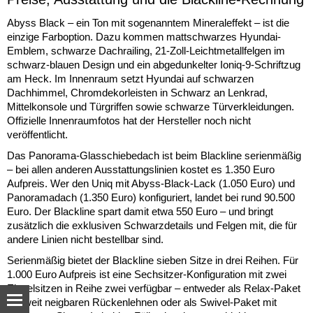
Abyss Black – ein Ton mit sogenanntem Mineraleffekt – ist die
einzige Farboption. Dazu kommen mattschwarzes Hyundai-
Emblem, schwarze Dachrailing, 21-Zoll-Leichtmetallfelgen im
schwarz-blauen Design und ein abgedunkelter Ioniq-9-Schriftzug
am Heck. Im Innenraum setzt Hyundai auf schwarzen
Dachhimmel, Chromdekorleisten in Schwarz an Lenkrad,
Mittelkonsole und Türgriffen sowie schwarze Türverkleidungen.
Offizielle Innenraumfotos hat der Hersteller noch nicht
veröffentlicht.
Das Panorama-Glasschiebedach ist beim Blackline serienmäßig
– bei allen anderen Ausstattungslinien kostet es 1.350 Euro
Aufpreis. Wer den Uniq mit Abyss-Black-Lack (1.050 Euro) und
Panoramadach (1.350 Euro) konfiguriert, landet bei rund 90.500
Euro. Der Blackline spart damit etwa 550 Euro – und bringt
zusätzlich die exklusiven Schwarzdetails und Felgen mit, die für
andere Linien nicht bestellbar sind.
Serienmäßig bietet der Blackline sieben Sitze in drei Reihen. Für
1.000 Euro Aufpreis ist eine Sechsitzer-Konfiguration mit zwei
Einzelsitzen in Reihe zwei verfügbar – entweder als Relax-Paket
mit weit neigbaren Rückenlehnen oder als Swivel-Paket mit