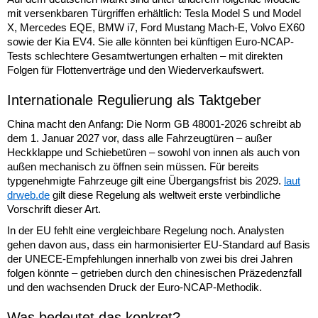
mit versenkbaren Türgriffen erhältlich: Tesla Model S und Model
X, Mercedes EQE, BMW i7, Ford Mustang Mach-E, Volvo EX60
sowie der Kia EV4. Sie alle könnten bei künftigen Euro-NCAP-
Tests schlechtere Gesamtwertungen erhalten – mit direkten
Folgen für Flottenverträge und den Wiederverkaufswert.
Internationale Regulierung als Taktgeber
China macht den Anfang: Die Norm GB 48001-2026 schreibt ab
dem 1. Januar 2027 vor, dass alle Fahrzeugtüren – außer
Heckklappe und Schiebetüren – sowohl von innen als auch von
außen mechanisch zu öffnen sein müssen. Für bereits
typgenehmigte Fahrzeuge gilt eine Übergangsfrist bis 2029.
laut
drweb.de
gilt diese Regelung als weltweit erste verbindliche
Vorschrift dieser Art.
In der EU fehlt eine vergleichbare Regelung noch. Analysten
gehen davon aus, dass ein harmonisierter EU-Standard auf Basis
der UNECE-Empfehlungen innerhalb von zwei bis drei Jahren
folgen könnte – getrieben durch den chinesischen Präzedenzfall
und den wachsenden Druck der Euro-NCAP-Methodik.
Was bedeutet das konkret?