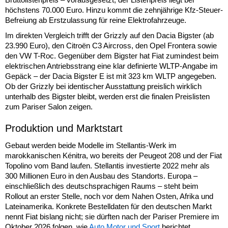
höchstens 70.000 Euro. Hinzu kommt die zehnjährige Kfz-Steuer-
Befreiung ab Erstzulassung für reine Elektrofahrzeuge.
Im direkten Vergleich trifft der Grizzly auf den Dacia Bigster (ab
23.990 Euro), den Citroën C3 Aircross, den Opel Frontera sowie
den VW T-Roc. Gegenüber dem Bigster hat Fiat zumindest beim
elektrischen Antriebsstrang eine klar definierte WLTP-Angabe im
Gepäck – der Dacia Bigster E ist mit 323 km WLTP angegeben.
Ob der Grizzly bei identischer Ausstattung preislich wirklich
unterhalb des Bigster bleibt, werden erst die finalen Preislisten
zum Pariser Salon zeigen.
Produktion und Marktstart
Gebaut werden beide Modelle im Stellantis-Werk im
marokkanischen Kénitra, wo bereits der Peugeot 208 und der Fiat
Topolino vom Band laufen. Stellantis investierte 2022 mehr als
300 Millionen Euro in den Ausbau des Standorts. Europa –
einschließlich des deutschsprachigen Raums – steht beim
Rollout an erster Stelle, noch vor dem Nahen Osten, Afrika und
Lateinamerika. Konkrete Bestelldaten für den deutschen Markt
nennt Fiat bislang nicht; sie dürften nach der Pariser Premiere im
Oktober 2026 folgen, wie
Auto Motor und Sport
berichtet.