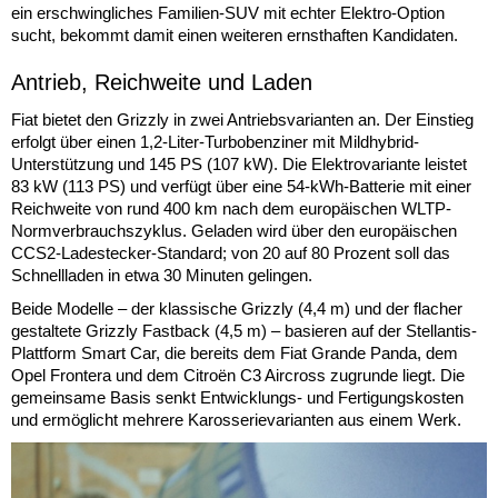
ein erschwingliches Familien-SUV mit echter Elektro-Option
sucht, bekommt damit einen weiteren ernsthaften Kandidaten.
Antrieb, Reichweite und Laden
Fiat bietet den Grizzly in zwei Antriebsvarianten an. Der Einstieg
erfolgt über einen 1,2-Liter-Turbobenziner mit Mildhybrid-
Unterstützung und 145 PS (107 kW). Die Elektrovariante leistet
83 kW (113 PS) und verfügt über eine 54-kWh-Batterie mit einer
Reichweite von rund 400 km nach dem europäischen WLTP-
Normverbrauchszyklus. Geladen wird über den europäischen
CCS2-Ladestecker-Standard; von 20 auf 80 Prozent soll das
Schnellladen in etwa 30 Minuten gelingen.
Beide Modelle – der klassische Grizzly (4,4 m) und der flacher
gestaltete Grizzly Fastback (4,5 m) – basieren auf der Stellantis-
Plattform Smart Car, die bereits dem Fiat Grande Panda, dem
Opel Frontera und dem Citroën C3 Aircross zugrunde liegt. Die
gemeinsame Basis senkt Entwicklungs- und Fertigungskosten
und ermöglicht mehrere Karosserievarianten aus einem Werk.