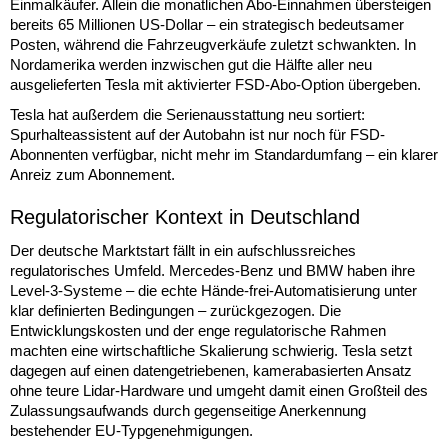
Einmalkäufer. Allein die monatlichen Abo-Einnahmen übersteigen
bereits 65 Millionen US-Dollar – ein strategisch bedeutsamer
Posten, während die Fahrzeugverkäufe zuletzt schwankten. In
Nordamerika werden inzwischen gut die Hälfte aller neu
ausgelieferten Tesla mit aktivierter FSD-Abo-Option übergeben.
Tesla hat außerdem die Serienausstattung neu sortiert:
Spurhalteassistent auf der Autobahn ist nur noch für FSD-
Abonnenten verfügbar, nicht mehr im Standardumfang – ein klarer
Anreiz zum Abonnement.
Regulatorischer Kontext in Deutschland
Der deutsche Marktstart fällt in ein aufschlussreiches
regulatorisches Umfeld. Mercedes-Benz und BMW haben ihre
Level-3-Systeme – die echte Hände-frei-Automatisierung unter
klar definierten Bedingungen – zurückgezogen. Die
Entwicklungskosten und der enge regulatorische Rahmen
machten eine wirtschaftliche Skalierung schwierig. Tesla setzt
dagegen auf einen datengetriebenen, kamerabasierten Ansatz
ohne teure Lidar-Hardware und umgeht damit einen Großteil des
Zulassungsaufwands durch gegenseitige Anerkennung
bestehender EU-Typgenehmigungen.