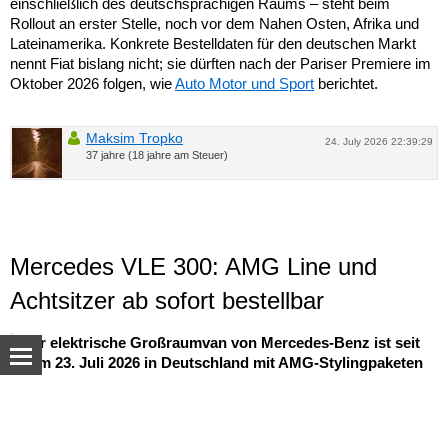
einschließlich des deutschsprachigen Raums – steht beim
Rollout an erster Stelle, noch vor dem Nahen Osten, Afrika und
Lateinamerika. Konkrete Bestelldaten für den deutschen Markt
nennt Fiat bislang nicht; sie dürften nach der Pariser Premiere im
Oktober 2026 folgen, wie
Auto Motor und Sport
berichtet.
Maksim Tropko
24. July 2026 22:39:29
37 jahre (18 jahre am Steuer)
Mercedes VLE 300: AMG Line und
Achtsitzer ab sofort bestellbar
Der elektrische Großraumvan von Mercedes-Benz ist seit
dem 23. Juli 2026 in Deutschland mit AMG-Stylingpaketen
und einer neuen Achtsitzer-Konfiguration erhältlich – ab
77.895,97 Euro inkl. MwSt.
© Autoua.net, 1998–2026.