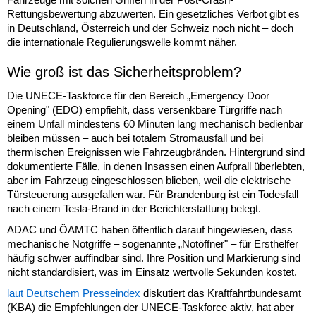
Rettungsbewertung abzuwerten. Ein gesetzliches Verbot gibt es
in Deutschland, Österreich und der Schweiz noch nicht – doch
die internationale Regulierungswelle kommt näher.
Wie groß ist das Sicherheitsproblem?
Die UNECE-Taskforce für den Bereich „Emergency Door
Opening" (EDO) empfiehlt, dass versenkbare Türgriffe nach
einem Unfall mindestens 60 Minuten lang mechanisch bedienbar
bleiben müssen – auch bei totalem Stromausfall und bei
thermischen Ereignissen wie Fahrzeugbränden. Hintergrund sind
dokumentierte Fälle, in denen Insassen einen Aufprall überlebten,
aber im Fahrzeug eingeschlossen blieben, weil die elektrische
Türsteuerung ausgefallen war. Für Brandenburg ist ein Todesfall
nach einem Tesla-Brand in der Berichterstattung belegt.
ADAC und ÖAMTC haben öffentlich darauf hingewiesen, dass
mechanische Notgriffe – sogenannte „Notöffner" – für Ersthelfer
häufig schwer auffindbar sind. Ihre Position und Markierung sind
nicht standardisiert, was im Einsatz wertvolle Sekunden kostet.
laut Deutschem Presseindex
diskutiert das Kraftfahrtbundesamt
(KBA) die Empfehlungen der UNECE-Taskforce aktiv, hat aber