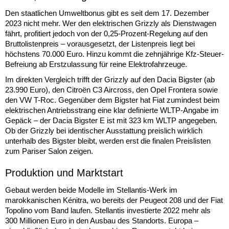
Den staatlichen Umweltbonus gibt es seit dem 17. Dezember
2023 nicht mehr. Wer den elektrischen Grizzly als Dienstwagen
fährt, profitiert jedoch von der 0,25-Prozent-Regelung auf den
Bruttolistenpreis – vorausgesetzt, der Listenpreis liegt bei
höchstens 70.000 Euro. Hinzu kommt die zehnjährige Kfz-Steuer-
Befreiung ab Erstzulassung für reine Elektrofahrzeuge.
Im direkten Vergleich trifft der Grizzly auf den Dacia Bigster (ab
23.990 Euro), den Citroën C3 Aircross, den Opel Frontera sowie
den VW T-Roc. Gegenüber dem Bigster hat Fiat zumindest beim
elektrischen Antriebsstrang eine klar definierte WLTP-Angabe im
Gepäck – der Dacia Bigster E ist mit 323 km WLTP angegeben.
Ob der Grizzly bei identischer Ausstattung preislich wirklich
unterhalb des Bigster bleibt, werden erst die finalen Preislisten
zum Pariser Salon zeigen.
Produktion und Marktstart
Gebaut werden beide Modelle im Stellantis-Werk im
marokkanischen Kénitra, wo bereits der Peugeot 208 und der Fiat
Topolino vom Band laufen. Stellantis investierte 2022 mehr als
300 Millionen Euro in den Ausbau des Standorts. Europa –