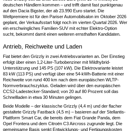
deutschen Händlern kommen – und trifft damit fast punktgenau
auf den Dacia Bigster, der ab 23.990 Euro startet. Die
Weltpremiere ist für den Pariser Automobilsalon im Oktober 2026
geplant, der Verkaufsstart folgt noch im vierten Quartal 2026. Wer
ein erschwingliches Familien-SUV mit echter Elektro-Option
sucht, bekommt damit einen weiteren ernsthaften Kandidaten.
Antrieb, Reichweite und Laden
Fiat bietet den Grizzly in zwei Antriebsvarianten an. Der Einstieg
erfolgt über einen 1,2-Liter-Turbobenziner mit Mildhybrid-
Unterstützung und 145 PS (107 kW). Die Elektrovariante leistet
83 kW (113 PS) und verfügt über eine 54-kWh-Batterie mit einer
Reichweite von rund 400 km nach dem europäischen WLTP-
Normverbrauchszyklus. Geladen wird über den europäischen
CCS2-Ladestecker-Standard; von 20 auf 80 Prozent soll das
Schnellladen in etwa 30 Minuten gelingen.
Beide Modelle – der klassische Grizzly (4,4 m) und der flacher
gestaltete Grizzly Fastback (4,5 m) – basieren auf der Stellantis-
Plattform Smart Car, die bereits dem Fiat Grande Panda, dem
Opel Frontera und dem Citroën C3 Aircross zugrunde liegt. Die
gemeinsame Basis senkt Entwicklungs- und Fertigungskosten