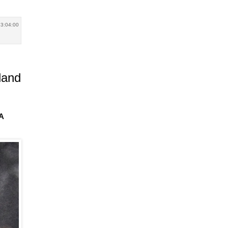
13:04:00
land
BA