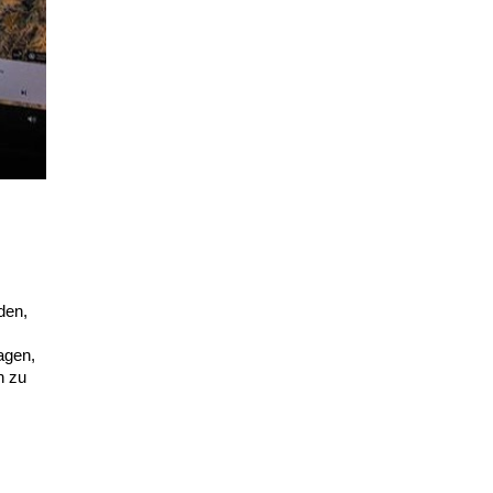
den,
agen,
n zu