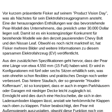
Vor kurzem präsentierte Fisker auf seinem "Product Vision Day",
was als Nächstes für sein Elektrofahrzeugprogramm ansteht.
Eine der herausragenden Enthüllungen war das bevorstehende
Pear-Modell des Unternehmens, das preislich unter 30.000 Dollar
liegen soll. Damit ist es ein kostengünstiger Konkurrent für
bestehende Modelle wie den derzeit pausierenden Chevy Bolt
und den Nissan Leaf. Obwohl es noch nicht marktreif ist, hat
Fisker mehrere Bilder und weitere Informationen zu diesem
sparsamen Elektrofahrzeug (EV) veröffentlicht.
Aus den zusätzlichen Spezifikationen geht hervor, dass der Pear
eine Länge von etwa 4.550 mm (15 Fuß) haben wird. Er wird in
Konfigurationen mit fünf oder sechs Sitzen erhältlich sein, was
sein ohnehin schon flexibles und praktisches Design noch weiter
verbessert. Das hintere Staufach, der so genannte "Houdini-
Kofferraum", ist so konzipiert, dass er auch in engen Parkhäusern
oder Garagen mit niedriger Decke leicht zugänglich ist.
Ermöglicht wird dies durch eine Heckscheibe, die sich in den
Laderaumboden klappen lässt, anstatt wie herkömmliche Klappen
nach oben zu klappen. Fisker beabsichtigt, den Pear mit
Außenspiegeln auszustatten, obwohl diese Funktion noch von