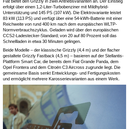
Fiat bietet den Grizzly in zwei Antriebsvarianten an. Der Einstieg
erfolgt über einen 1,2-Liter-Turbobenziner mit Mildhybrid-
Unterstützung und 145 PS (107 kW). Die Elektrovariante leistet
83 kW (113 PS) und verfügt über eine 54-kWh-Batterie mit einer
Reichweite von rund 400 km nach dem europäischen WLTP-
Normverbrauchszyklus. Geladen wird über den europäischen
CCS2-Ladestecker-Standard; von 20 auf 80 Prozent soll das
Schnellladen in etwa 30 Minuten gelingen.
Beide Modelle – der klassische Grizzly (4,4 m) und der flacher
gestaltete Grizzly Fastback (4,5 m) – basieren auf der Stellantis-
Plattform Smart Car, die bereits dem Fiat Grande Panda, dem
Opel Frontera und dem Citroën C3 Aircross zugrunde liegt. Die
gemeinsame Basis senkt Entwicklungs- und Fertigungskosten
und ermöglicht mehrere Karosserievarianten aus einem Werk.