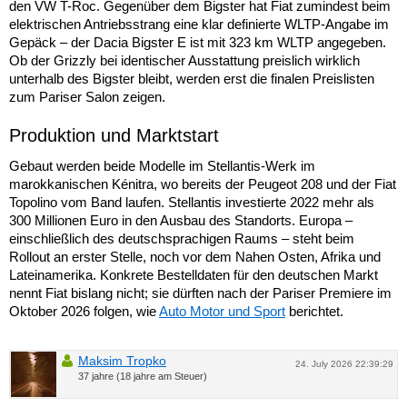
den VW T-Roc. Gegenüber dem Bigster hat Fiat zumindest beim
elektrischen Antriebsstrang eine klar definierte WLTP-Angabe im
Gepäck – der Dacia Bigster E ist mit 323 km WLTP angegeben.
Ob der Grizzly bei identischer Ausstattung preislich wirklich
unterhalb des Bigster bleibt, werden erst die finalen Preislisten
zum Pariser Salon zeigen.
Produktion und Marktstart
Gebaut werden beide Modelle im Stellantis-Werk im
marokkanischen Kénitra, wo bereits der Peugeot 208 und der Fiat
Topolino vom Band laufen. Stellantis investierte 2022 mehr als
300 Millionen Euro in den Ausbau des Standorts. Europa –
einschließlich des deutschsprachigen Raums – steht beim
Rollout an erster Stelle, noch vor dem Nahen Osten, Afrika und
Lateinamerika. Konkrete Bestelldaten für den deutschen Markt
nennt Fiat bislang nicht; sie dürften nach der Pariser Premiere im
Oktober 2026 folgen, wie
Auto Motor und Sport
berichtet.
Maksim Tropko
24. July 2026 22:39:29
37 jahre (18 jahre am Steuer)