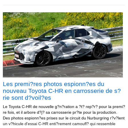
Les premi?res photos espionn?es du
nouveau Toyota C-HR en carrosserie de s?
rie sont d?voil?es
Le Toyota C-HR de nouvelle g?n?ration a ?t? rep?r? pour la premi?
re fois, et il arbore d?j? sa carrosserie pr?te pour la production.
Des photos espionn?es prises sur le circuit du Nurburgring r?v?lent
un v?hicule d'essai C-HR enti?rement camoufl? qui ressemble