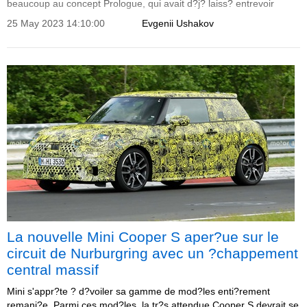
beaucoup au concept Prologue, qui avait d?j? laiss? entrevoir
l'orientation du design du crossover.
25 May 2023 14:10:00
Evgenii Ushakov
La nouvelle Mini Cooper S aper?ue sur le
circuit de Nurburgring avec un ?chappement
central massif
Mini s'appr?te ? d?voiler sa gamme de mod?les enti?rement
remani?e. Parmi ces mod?les, la tr?s attendue Cooper S devrait se