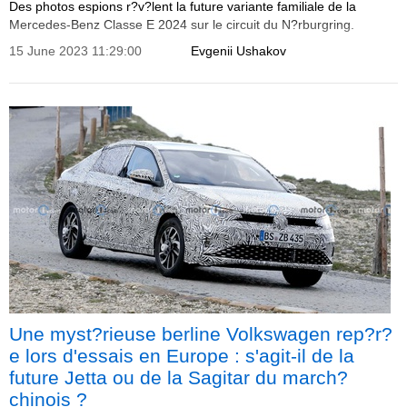
Des photos espions r?v?lent la future variante familiale de la
Mercedes-Benz Classe E 2024 sur le circuit du N?rburgring.
15 June 2023 11:29:00
Evgenii Ushakov
Une myst?rieuse berline Volkswagen rep?r?
e lors d'essais en Europe : s'agit-il de la
future Jetta ou de la Sagitar du march?
chinois ?