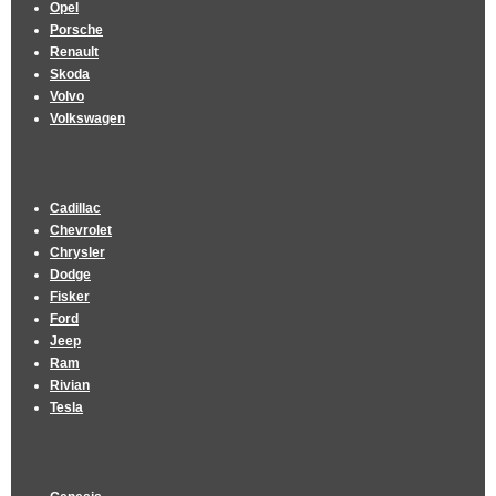
Opel
Porsche
Renault
Skoda
Volvo
Volkswagen
Cadillac
Chevrolet
Chrysler
Dodge
Fisker
Ford
Jeep
Ram
Rivian
Tesla