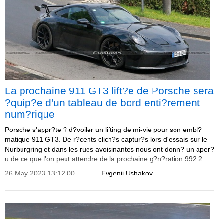
La prochaine 911 GT3 lift?e de Porsche sera
?quip?e d'un tableau de bord enti?rement
num?rique
Porsche s'appr?te ? d?voiler un lifting de mi-vie pour son embl?
matique 911 GT3. De r?cents clich?s captur?s lors d'essais sur le
Nurburgring et dans les rues avoisinantes nous ont donn? un aper?
u de ce que l'on peut attendre de la prochaine g?n?ration 992.2.
26 May 2023 13:12:00
Evgenii Ushakov