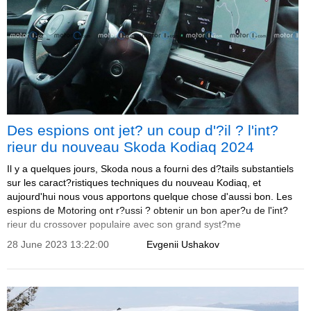
Des espions ont jet? un coup d'?il ? l'int?
rieur du nouveau Skoda Kodiaq 2024
Il y a quelques jours, Skoda nous a fourni des d?tails substantiels
sur les caract?ristiques techniques du nouveau Kodiaq, et
aujourd'hui nous vous apportons quelque chose d'aussi bon. Les
espions de Motoring ont r?ussi ? obtenir un bon aper?u de l'int?
rieur du crossover populaire avec son grand syst?me
d'infodivertissement d?passant du tableau de bord.
28 June 2023 13:22:00
Evgenii Ushakov