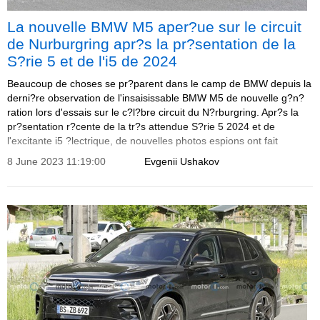
La nouvelle BMW M5 aper?ue sur le circuit
de Nurburgring apr?s la pr?sentation de la
S?rie 5 et de l'i5 de 2024
Beaucoup de choses se pr?parent dans le camp de BMW depuis la
derni?re observation de l'insaisissable BMW M5 de nouvelle g?n?
ration lors d'essais sur le c?l?bre circuit du N?rburgring. Apr?s la
pr?sentation r?cente de la tr?s attendue S?rie 5 2024 et de
l'excitante i5 ?lectrique, de nouvelles photos espions ont fait
surface, capturant la M5 en action sur le c?l?bre circuit de course.
8 June 2023 11:19:00
Evgenii Ushakov