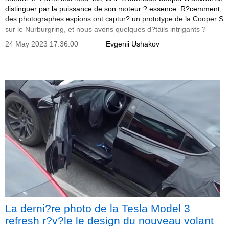
distinguer par la puissance de son moteur ? essence. R?cemment,
des photographes espions ont captur? un prototype de la Cooper S
sur le Nurburgring, et nous avons quelques d?tails intrigants ?
partager.
24 May 2023 17:36:00
Evgenii Ushakov
La derni?re photo de la Tesla Model 3
refresh r?v?le le design du nouveau volant