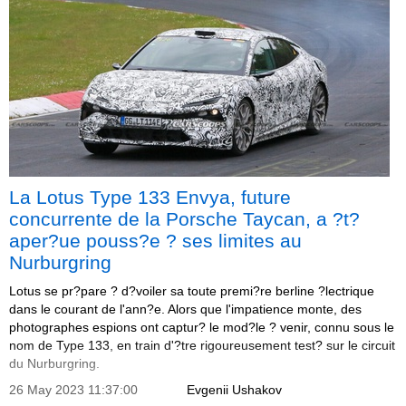
La Lotus Type 133 Envya, future
concurrente de la Porsche Taycan, a ?t?
aper?ue pouss?e ? ses limites au
Nurburgring
Lotus se pr?pare ? d?voiler sa toute premi?re berline ?lectrique
dans le courant de l'ann?e. Alors que l'impatience monte, des
photographes espions ont captur? le mod?le ? venir, connu sous le
nom de Type 133, en train d'?tre rigoureusement test? sur le circuit
du Nurburgring.
26 May 2023 11:37:00
Evgenii Ushakov