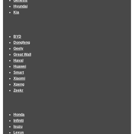
Genesis
Hyundai
Kia
BYD
Dongfeng
Geely
Great Wall
Haval
Huawei
Smart
Xiaomi
Xpeng
Zeekr
Honda
Infiniti
Isuzu
Lexus