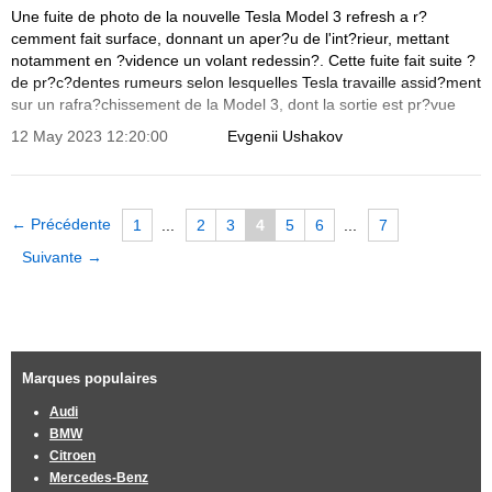
Une fuite de photo de la nouvelle Tesla Model 3 refresh a r?
cemment fait surface, donnant un aper?u de l'int?rieur, mettant
notamment en ?vidence un volant redessin?. Cette fuite fait suite ?
de pr?c?dentes rumeurs selon lesquelles Tesla travaille assid?ment
sur un rafra?chissement de la Model 3, dont la sortie est pr?vue
pour le second semestre 2023 et dont le nom de code interne est
12 May 2023 12:20:00
Evgenii Ushakov
"Highland".
← Précédente
1
...
2
3
4
5
6
...
7
Suivante →
Marques populaires
Audi
BMW
Citroen
Mercedes-Benz