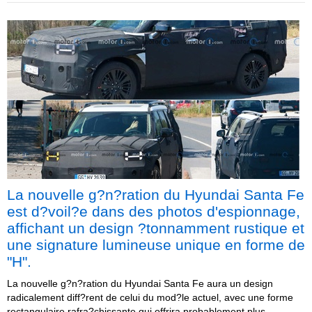
La nouvelle g?n?ration du Hyundai Santa Fe
est d?voil?e dans des photos d'espionnage,
affichant un design ?tonnamment rustique et
une signature lumineuse unique en forme de
"H".
La nouvelle g?n?ration du Hyundai Santa Fe aura un design
radicalement diff?rent de celui du mod?le actuel, avec une forme
rectangulaire rafra?chissante qui offrira probablement plus