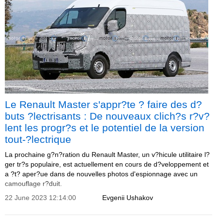
Le Renault Master s'appr?te ? faire des d?
buts ?lectrisants : De nouveaux clich?s r?v?
lent les progr?s et le potentiel de la version
tout-?lectrique
La prochaine g?n?ration du Renault Master, un v?hicule utilitaire l?
ger tr?s populaire, est actuellement en cours de d?veloppement et
a ?t? aper?ue dans de nouvelles photos d'espionnage avec un
camouflage r?duit.
22 June 2023 12:14:00
Evgenii Ushakov