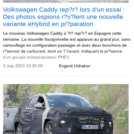
Volkswagen Caddy rep?r? lors d'un essai :
Des photos espions r?v?lent une nouvelle
variante eHybrid en pr?paration
Le nouveau Volkswagen Caddy a ?t? rep?r? en Espagne cette
semaine. La nouvelle fourgonnette est apparue au grand jour, sans
camouflage en configuration passager et avec deux bouchons de
r?servoir de carburant, dont un ? l'avant, indiquant la pr?sence
d'un groupe motopropulseur PHEV.
3 July 2023 10:35:00
Evgenii Ushakov