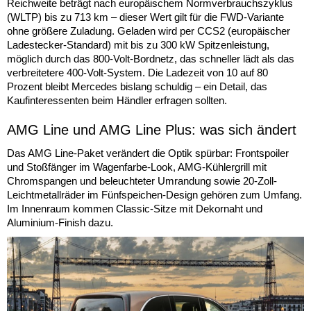
Reichweite beträgt nach europäischem Normverbrauchszyklus
(WLTP) bis zu 713 km – dieser Wert gilt für die FWD-Variante
ohne größere Zuladung. Geladen wird per CCS2 (europäischer
Ladestecker-Standard) mit bis zu 300 kW Spitzenleistung,
möglich durch das 800-Volt-Bordnetz, das schneller lädt als das
verbreitetere 400-Volt-System. Die Ladezeit von 10 auf 80
Prozent bleibt Mercedes bislang schuldig – ein Detail, das
Kaufinteressenten beim Händler erfragen sollten.
AMG Line und AMG Line Plus: was sich ändert
Das AMG Line-Paket verändert die Optik spürbar: Frontspoiler
und Stoßfänger im Wagenfarbe-Look, AMG-Kühlergrill mit
Chromspangen und beleuchteter Umrandung sowie 20-Zoll-
Leichtmetallräder im Fünfspeichen-Design gehören zum Umfang.
Im Innenraum kommen Classic-Sitze mit Dekornaht und
Aluminium-Finish dazu.