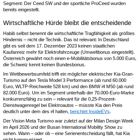
Segment: Der Ceed SW und der sportliche ProCeed wurden
bereits eingestellt.
Wirtschaftliche Hürde bleibt die entscheidende
Habib selbst benennt die wirtschaftliche Tragfähigkeit als größtes
Hindernis – nicht die Technik. Das ist relevant: In Deutschland
gibt es seit dem 17. Dezember 2023 keinen staatlichen
Kaufanreiz mehr für Elektrofahrzeuge (Umweltbonus eingestellt).
Österreich gewährt noch einen e-Mobilitätsbonus von 5.000 Euro,
die Schweiz kennt keinen Bundesbonus.
Im Wettbewerbsumfeld trifft ein möglicher elektrischer Kia-Gran-
Turismo auf den Tesla Model 3 Performance (ab rund 60.000
Euro, WLTP-Reichweite 528 km) und den BMW i4 M50 (ab rund
82.000 Euro). Um im Segment unterhalb der 70.000-Euro-Marke
konkurrenzfähig zu sein – relevant für die 0,25-Prozent-
Dienstwagenregel bei Elektroautos – müsste Kia den Preis
deutlich unter dem des i4 halten,
berichtet InsideEVs
.
Der Vision Meta Turismo war zuletzt auf der Milan Design Week
im April 2026 und der Busan International Mobility Show zu
sehen. Wann – oder ob – eine Serienentscheidung fällt, hat Kia
nicht kommuniziert.