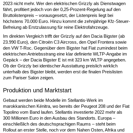
2023 nicht mehr. Wer den elektrischen Grizzly als Dienstwagen
fährt, profitiert jedoch von der 0,25-Prozent-Regelung auf den
Bruttolistenpreis – vorausgesetzt, der Listenpreis liegt bei
höchstens 70.000 Euro. Hinzu kommt die zehnjährige Kfz-Steuer-
Befreiung ab Erstzulassung für reine Elektrofahrzeuge.
Im direkten Vergleich trifft der Grizzly auf den Dacia Bigster (ab
23.990 Euro), den Citroën C3 Aircross, den Opel Frontera sowie
den VW T-Roc. Gegenüber dem Bigster hat Fiat zumindest beim
elektrischen Antriebsstrang eine klar definierte WLTP-Angabe im
Gepäck – der Dacia Bigster E ist mit 323 km WLTP angegeben.
Ob der Grizzly bei identischer Ausstattung preislich wirklich
unterhalb des Bigster bleibt, werden erst die finalen Preislisten
zum Pariser Salon zeigen.
Produktion und Marktstart
Gebaut werden beide Modelle im Stellantis-Werk im
marokkanischen Kénitra, wo bereits der Peugeot 208 und der Fiat
Topolino vom Band laufen. Stellantis investierte 2022 mehr als
300 Millionen Euro in den Ausbau des Standorts. Europa –
einschließlich des deutschsprachigen Raums – steht beim
Rollout an erster Stelle, noch vor dem Nahen Osten, Afrika und