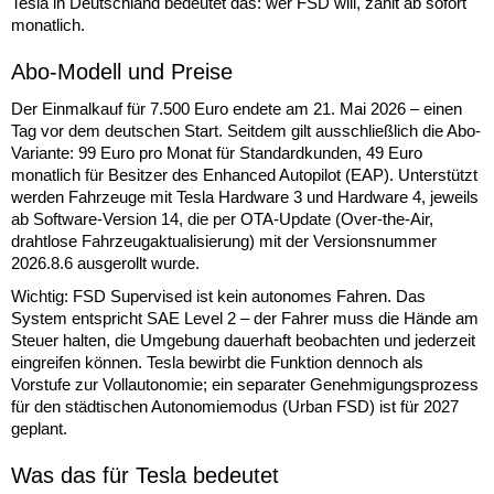
Tesla in Deutschland bedeutet das: wer FSD will, zahlt ab sofort
monatlich.
Abo-Modell und Preise
Der Einmalkauf für 7.500 Euro endete am 21. Mai 2026 – einen
Tag vor dem deutschen Start. Seitdem gilt ausschließlich die Abo-
Variante: 99 Euro pro Monat für Standardkunden, 49 Euro
monatlich für Besitzer des Enhanced Autopilot (EAP). Unterstützt
werden Fahrzeuge mit Tesla Hardware 3 und Hardware 4, jeweils
ab Software-Version 14, die per OTA-Update (Over-the-Air,
drahtlose Fahrzeugaktualisierung) mit der Versionsnummer
2026.8.6 ausgerollt wurde.
Wichtig: FSD Supervised ist kein autonomes Fahren. Das
System entspricht SAE Level 2 – der Fahrer muss die Hände am
Steuer halten, die Umgebung dauerhaft beobachten und jederzeit
eingreifen können. Tesla bewirbt die Funktion dennoch als
Vorstufe zur Vollautonomie; ein separater Genehmigungsprozess
für den städtischen Autonomiemodus (Urban FSD) ist für 2027
geplant.
Was das für Tesla bedeutet