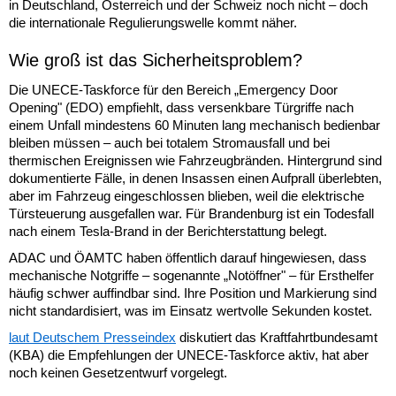
in Deutschland, Österreich und der Schweiz noch nicht – doch
die internationale Regulierungswelle kommt näher.
Wie groß ist das Sicherheitsproblem?
Die UNECE-Taskforce für den Bereich „Emergency Door
Opening" (EDO) empfiehlt, dass versenkbare Türgriffe nach
einem Unfall mindestens 60 Minuten lang mechanisch bedienbar
bleiben müssen – auch bei totalem Stromausfall und bei
thermischen Ereignissen wie Fahrzeugbränden. Hintergrund sind
dokumentierte Fälle, in denen Insassen einen Aufprall überlebten,
aber im Fahrzeug eingeschlossen blieben, weil die elektrische
Türsteuerung ausgefallen war. Für Brandenburg ist ein Todesfall
nach einem Tesla-Brand in der Berichterstattung belegt.
ADAC und ÖAMTC haben öffentlich darauf hingewiesen, dass
mechanische Notgriffe – sogenannte „Notöffner" – für Ersthelfer
häufig schwer auffindbar sind. Ihre Position und Markierung sind
nicht standardisiert, was im Einsatz wertvolle Sekunden kostet.
laut Deutschem Presseindex
diskutiert das Kraftfahrtbundesamt
(KBA) die Empfehlungen der UNECE-Taskforce aktiv, hat aber
noch keinen Gesetzentwurf vorgelegt.