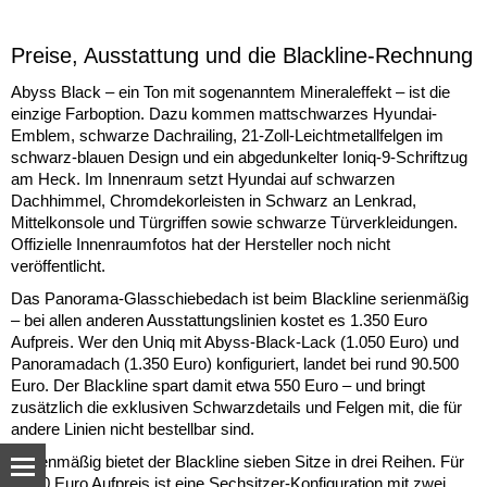
Preise, Ausstattung und die Blackline-Rechnung
Abyss Black – ein Ton mit sogenanntem Mineraleffekt – ist die
einzige Farboption. Dazu kommen mattschwarzes Hyundai-
Emblem, schwarze Dachrailing, 21-Zoll-Leichtmetallfelgen im
schwarz-blauen Design und ein abgedunkelter Ioniq-9-Schriftzug
am Heck. Im Innenraum setzt Hyundai auf schwarzen
Dachhimmel, Chromdekorleisten in Schwarz an Lenkrad,
Mittelkonsole und Türgriffen sowie schwarze Türverkleidungen.
Offizielle Innenraumfotos hat der Hersteller noch nicht
veröffentlicht.
Das Panorama-Glasschiebedach ist beim Blackline serienmäßig
– bei allen anderen Ausstattungslinien kostet es 1.350 Euro
Aufpreis. Wer den Uniq mit Abyss-Black-Lack (1.050 Euro) und
Panoramadach (1.350 Euro) konfiguriert, landet bei rund 90.500
Euro. Der Blackline spart damit etwa 550 Euro – und bringt
zusätzlich die exklusiven Schwarzdetails und Felgen mit, die für
andere Linien nicht bestellbar sind.
Serienmäßig bietet der Blackline sieben Sitze in drei Reihen. Für
1.000 Euro Aufpreis ist eine Sechsitzer-Konfiguration mit zwei