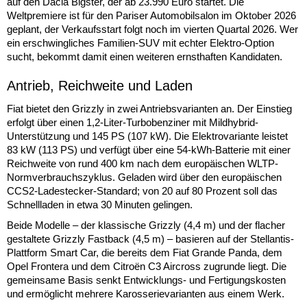
auf den Dacia Bigster, der ab 23.990 Euro startet. Die
Weltpremiere ist für den Pariser Automobilsalon im Oktober 2026
geplant, der Verkaufsstart folgt noch im vierten Quartal 2026. Wer
ein erschwingliches Familien-SUV mit echter Elektro-Option
sucht, bekommt damit einen weiteren ernsthaften Kandidaten.
Antrieb, Reichweite und Laden
Fiat bietet den Grizzly in zwei Antriebsvarianten an. Der Einstieg
erfolgt über einen 1,2-Liter-Turbobenziner mit Mildhybrid-
Unterstützung und 145 PS (107 kW). Die Elektrovariante leistet
83 kW (113 PS) und verfügt über eine 54-kWh-Batterie mit einer
Reichweite von rund 400 km nach dem europäischen WLTP-
Normverbrauchszyklus. Geladen wird über den europäischen
CCS2-Ladestecker-Standard; von 20 auf 80 Prozent soll das
Schnellladen in etwa 30 Minuten gelingen.
Beide Modelle – der klassische Grizzly (4,4 m) und der flacher
gestaltete Grizzly Fastback (4,5 m) – basieren auf der Stellantis-
Plattform Smart Car, die bereits dem Fiat Grande Panda, dem
Opel Frontera und dem Citroën C3 Aircross zugrunde liegt. Die
gemeinsame Basis senkt Entwicklungs- und Fertigungskosten
und ermöglicht mehrere Karosserievarianten aus einem Werk.