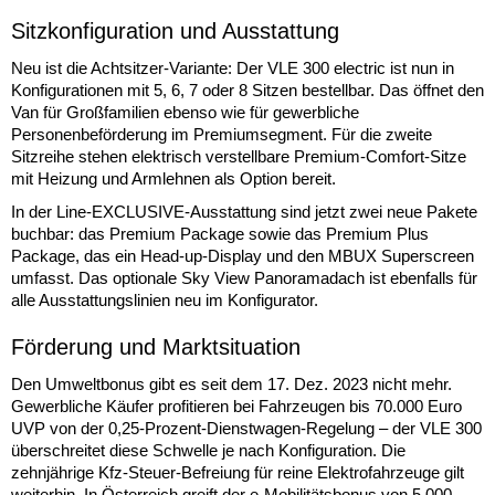
Sitzkonfiguration und Ausstattung
Neu ist die Achtsitzer-Variante: Der VLE 300 electric ist nun in
Konfigurationen mit 5, 6, 7 oder 8 Sitzen bestellbar. Das öffnet den
Van für Großfamilien ebenso wie für gewerbliche
Personenbeförderung im Premiumsegment. Für die zweite
Sitzreihe stehen elektrisch verstellbare Premium-Comfort-Sitze
mit Heizung und Armlehnen als Option bereit.
In der Line-EXCLUSIVE-Ausstattung sind jetzt zwei neue Pakete
buchbar: das Premium Package sowie das Premium Plus
Package, das ein Head-up-Display und den MBUX Superscreen
umfasst. Das optionale Sky View Panoramadach ist ebenfalls für
alle Ausstattungslinien neu im Konfigurator.
Förderung und Marktsituation
Den Umweltbonus gibt es seit dem 17. Dez. 2023 nicht mehr.
Gewerbliche Käufer profitieren bei Fahrzeugen bis 70.000 Euro
UVP von der 0,25-Prozent-Dienstwagen-Regelung – der VLE 300
überschreitet diese Schwelle je nach Konfiguration. Die
zehnjährige Kfz-Steuer-Befreiung für reine Elektrofahrzeuge gilt
weiterhin. In Österreich greift der e-Mobilitätsbonus von 5.000