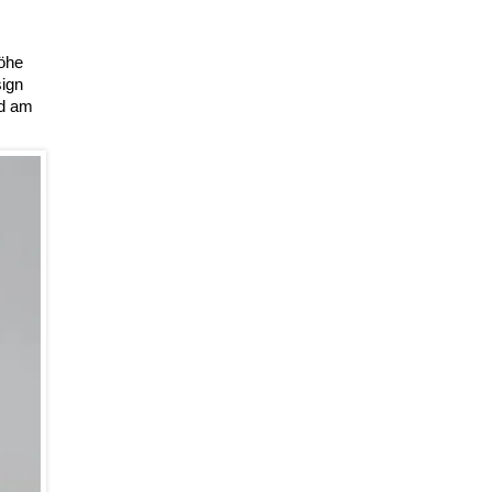
öhe
ign
nd am