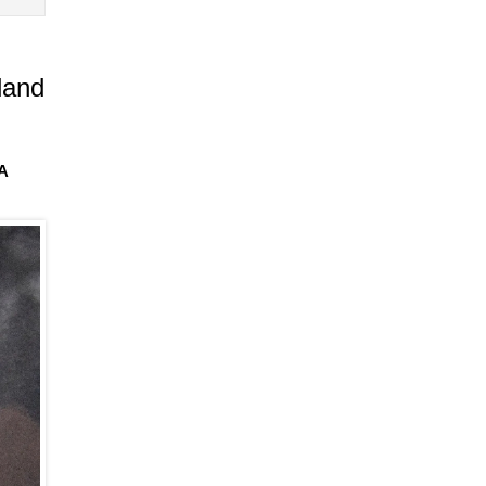
land
BA