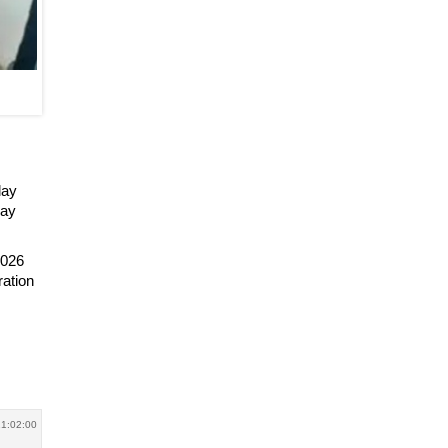
lay
lay
2026
ration
21:02:00