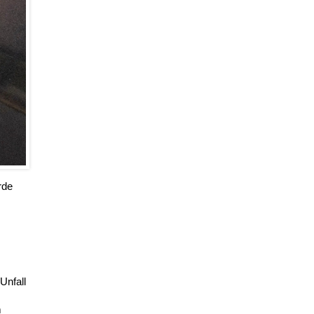
rde
Unfall
m