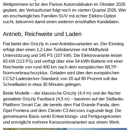
Weltpremiere ist für den Pariser Automobilsalon im Oktober 2026
geplant, der Verkaufsstart folgt noch im vierten Quartal 2026. Wer
ein erschwingliches Familien-SUV mit echter Elektro-Option
sucht, bekommt damit einen weiteren ernsthaften Kandidaten.
Antrieb, Reichweite und Laden
Fiat bietet den Grizzly in zwei Antriebsvarianten an. Der Einstieg
erfolgt über einen 1,2-Liter-Turbobenziner mit Mildhybrid-
Unterstützung und 145 PS (107 kW). Die Elektrovariante leistet
83 kW (113 PS) und verfügt über eine 54-kWh-Batterie mit einer
Reichweite von rund 400 km nach dem europäischen WLTP-
Normverbrauchszyklus. Geladen wird über den europäischen
CCS2-Ladestecker-Standard; von 20 auf 80 Prozent soll das
Schnellladen in etwa 30 Minuten gelingen.
Beide Modelle – der klassische Grizzly (4,4 m) und der flacher
gestaltete Grizzly Fastback (4,5 m) – basieren auf der Stellantis-
Plattform Smart Car, die bereits dem Fiat Grande Panda, dem
Opel Frontera und dem Citroën C3 Aircross zugrunde liegt. Die
gemeinsame Basis senkt Entwicklungs- und Fertigungskosten
und ermöglicht mehrere Karosserievarianten aus einem Werk.