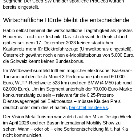
Segment: Der Ceed SW und der sportliche ProCeed wurden
bereits eingestellt.
Wirtschaftliche Hürde bleibt die entscheidende
Habib selbst benennt die wirtschaftliche Tragfähigkeit als größtes
Hindernis – nicht die Technik. Das ist relevant: In Deutschland
gibt es seit dem 17. Dezember 2023 keinen staatlichen
Kaufanreiz mehr für Elektrofahrzeuge (Umweltbonus eingestellt).
Österreich gewährt noch einen e-Mobilitätsbonus von 5.000 Euro,
die Schweiz kennt keinen Bundesbonus.
Im Wettbewerbsumfeld trifft ein möglicher elektrischer Kia-Gran-
Turismo auf den Tesla Model 3 Performance (ab rund 60.000
Euro, WLTP-Reichweite 528 km) und den BMW i4 M50 (ab rund
82.000 Euro). Um im Segment unterhalb der 70.000-Euro-Marke
konkurrenzfähig zu sein – relevant für die 0,25-Prozent-
Dienstwagenregel bei Elektroautos – müsste Kia den Preis
deutlich unter dem des i4 halten,
berichtet InsideEVs
.
Der Vision Meta Turismo war zuletzt auf der Milan Design Week
im April 2026 und der Busan International Mobility Show zu
sehen. Wann – oder ob – eine Serienentscheidung fällt, hat Kia
nicht kommuniziert.