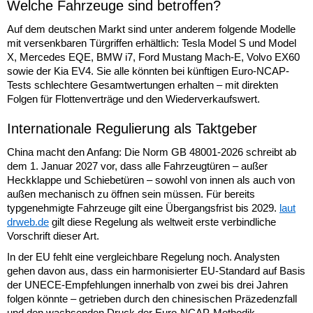
Welche Fahrzeuge sind betroffen?
Auf dem deutschen Markt sind unter anderem folgende Modelle
mit versenkbaren Türgriffen erhältlich: Tesla Model S und Model
X, Mercedes EQE, BMW i7, Ford Mustang Mach-E, Volvo EX60
sowie der Kia EV4. Sie alle könnten bei künftigen Euro-NCAP-
Tests schlechtere Gesamtwertungen erhalten – mit direkten
Folgen für Flottenverträge und den Wiederverkaufswert.
Internationale Regulierung als Taktgeber
China macht den Anfang: Die Norm GB 48001-2026 schreibt ab
dem 1. Januar 2027 vor, dass alle Fahrzeugtüren – außer
Heckklappe und Schiebetüren – sowohl von innen als auch von
außen mechanisch zu öffnen sein müssen. Für bereits
typgenehmigte Fahrzeuge gilt eine Übergangsfrist bis 2029.
laut
drweb.de
gilt diese Regelung als weltweit erste verbindliche
Vorschrift dieser Art.
In der EU fehlt eine vergleichbare Regelung noch. Analysten
gehen davon aus, dass ein harmonisierter EU-Standard auf Basis
der UNECE-Empfehlungen innerhalb von zwei bis drei Jahren
folgen könnte – getrieben durch den chinesischen Präzedenzfall
und den wachsenden Druck der Euro-NCAP-Methodik.