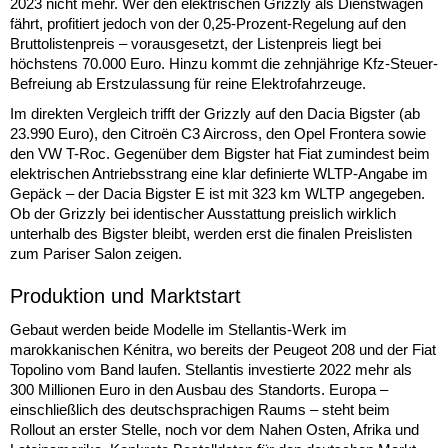
2023 nicht mehr. Wer den elektrischen Grizzly als Dienstwagen
fährt, profitiert jedoch von der 0,25-Prozent-Regelung auf den
Bruttolistenpreis – vorausgesetzt, der Listenpreis liegt bei
höchstens 70.000 Euro. Hinzu kommt die zehnjährige Kfz-Steuer-
Befreiung ab Erstzulassung für reine Elektrofahrzeuge.
Im direkten Vergleich trifft der Grizzly auf den Dacia Bigster (ab
23.990 Euro), den Citroën C3 Aircross, den Opel Frontera sowie
den VW T-Roc. Gegenüber dem Bigster hat Fiat zumindest beim
elektrischen Antriebsstrang eine klar definierte WLTP-Angabe im
Gepäck – der Dacia Bigster E ist mit 323 km WLTP angegeben.
Ob der Grizzly bei identischer Ausstattung preislich wirklich
unterhalb des Bigster bleibt, werden erst die finalen Preislisten
zum Pariser Salon zeigen.
Produktion und Marktstart
Gebaut werden beide Modelle im Stellantis-Werk im
marokkanischen Kénitra, wo bereits der Peugeot 208 und der Fiat
Topolino vom Band laufen. Stellantis investierte 2022 mehr als
300 Millionen Euro in den Ausbau des Standorts. Europa –
einschließlich des deutschsprachigen Raums – steht beim
Rollout an erster Stelle, noch vor dem Nahen Osten, Afrika und