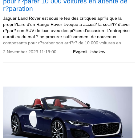
pour r?parer 10 000 voitures en attente de
r?paration
Jaguar Land Rover est sous le feu des critiques apr?s que la
propri?taire d'un Range Rover Evoque a accus? la soci?t? d'avoir
r?par? son SUV de luxe avec des pi?ces d'occasion. L'entreprise
aurait eu du mal ? se procurer suffisamment de nouveaux
composants pour r?sorber son arri?r? de 10 000 voitures en
attente de r?paration, et s'est donc tourn?e vers des composants
2 November 2023 11:19:00
Evgenii Ushakov
d'occasion pour trouver une solution rapide.