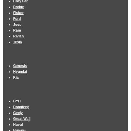
Chrysler
Dodge
Fisker
Ford
Jeep
Ram
Rivian
Tesla
Genesis
Hyundai
Kia
BYD
Dongfeng
Geely
Great Wall
Haval
Huawei