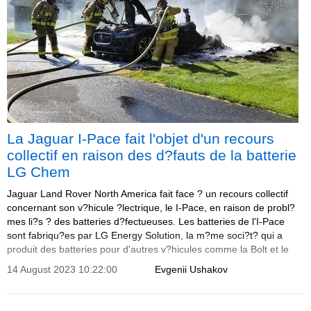
La Jaguar I-Pace fait l'objet d'un recours
collectif en raison des d?fauts de la batterie
LG Chem
Jaguar Land Rover North America fait face ? un recours collectif
concernant son v?hicule ?lectrique, le I-Pace, en raison de probl?
mes li?s ? des batteries d?fectueuses. Les batteries de l'I-Pace
sont fabriqu?es par LG Energy Solution, la m?me soci?t? qui a
produit des batteries pour d'autres v?hicules comme la Bolt et le
Kona Electric.
14 August 2023 10:22:00
Evgenii Ushakov