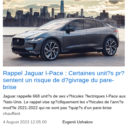
Rappel Jaguar I-Pace : Certaines unit?s pr?
sentent un risque de d?givrage du pare-
brise
Jaguar rappelle 668 unit?s de ses v?hicules ?lectriques I-Pace aux
?tats-Unis. Le rappel vise sp?cifiquement les v?hicules de l'ann?e
mod?le 2021-2022 qui ne sont pas ?quip?s d'un pare-brise
chauffant.
4 August 2023 12:05:00
Evgenii Ushakov