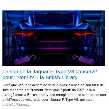
Le son de la Jaguar F-Type V8 conserv?
pour l'?ternit? ? la British Library
Alors que Jaguar s'achemine vers le quasi-silence de son futur de
luxe moderne enti?rement ?lectrique ? partir de 2025, elle a
partag? avec la British Library des enregistrements sonores de son
embl?matique voiture de sport Jaguar F-Type V8, qui seront
archiv?s ? jamais.