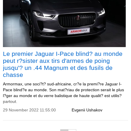
Le premier Jaguar I-Pace blind? au monde
peut r?sister aux tirs d'armes de poing
jusqu'? un .44 Magnum et des fusils de
chasse
Armormax, une soci?t? sud-africaine, cr?e la premi?re Jaguar I-
Pace blind?e au monde. Son mat?riau de protection serait le plus
l?ger au monde et du verre balistique de haute qualit? est utilis?
partout.
29 November 2022 11:55:00
Evgenii Ushakov