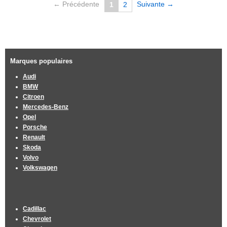
← Précédente
Suivante →
1
2
Marques populaires
Audi
BMW
Citroen
Mercedes-Benz
Opel
Porsche
Renault
Skoda
Volvo
Volkswagen
Cadillac
Chevrolet