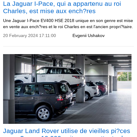
La Jaguar I-Pace, qui a appartenu au roi
Charles, est mise aux ench?res
Une Jaguar I-Pace EV400 HSE 2018 unique en son genre est mise
en vente aux ench?res et le roi Charles en est l'ancien propri?taire.
20 February 2024 17:11:00
Evgenii Ushakov
Jaguar Land Rover utilise de vieilles pi?ces