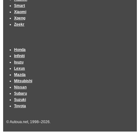
Smart
Xiaomi
Xpeng
Zeekr
Honda
Infiniti
Isuzu
Lexus
Mazda
Mitsubishi
Nissan
Subaru
Suzuki
Toyota
© Autoua.net, 1998–2026.