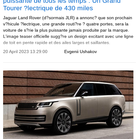
puissante de tous les temps : Un Grand
Tourer ?lectrique de 430 miles
Jaguar Land Rover (d?sormais JLR) a annonc? que son prochain
v?hicule ?lectrique, une grande routi?re ? quatre portes, sera la
voiture de s?rie la plus puissante jamais produite par la marque.
L'image teaser officielle sugg?re un design excitant avec une ligne
de toit en pente rapide et des ailes larges et saillantes.
20 April 2023 13:29:00
Evgenii Ushakov