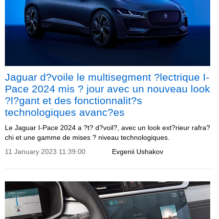
Jaguar d?voile le multisegment ?lectrique I-
Pace 2024 mis ? jour avec un nouveau look
?l?gant et des fonctionnalit?s
technologiques avanc?es
Le Jaguar I-Pace 2024 a ?t? d?voil?, avec un look ext?rieur rafra?
chi et une gamme de mises ? niveau technologiques.
11 January 2023 11:39:00
Evgenii Ushakov