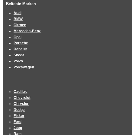
Beliebte Marken
Audi
BMW
Citroen
Mercedes-Benz
Opel
Porsche
Renault
Skoda
Volvo
Volkswagen
Cadillac
Chevrolet
Chrysler
Dodge
Fisker
Ford
Jeep
Ram