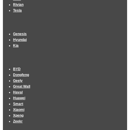
Rivian
Tesla
Genesis
Hyundai
Kia
BYD
Dongfeng
Geely
Great Wall
Haval
Huawei
Smart
Xiaomi
Xpeng
Zeekr