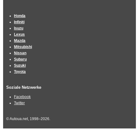
Honda
Infiniti
Isuzu
Lexus
Mazda
Mitsubishi
Nissan
Subaru
Suzuki
Toyota
Soziale Netzwerke
Facebook
Twitter
© Autoua.net, 1998–2026.