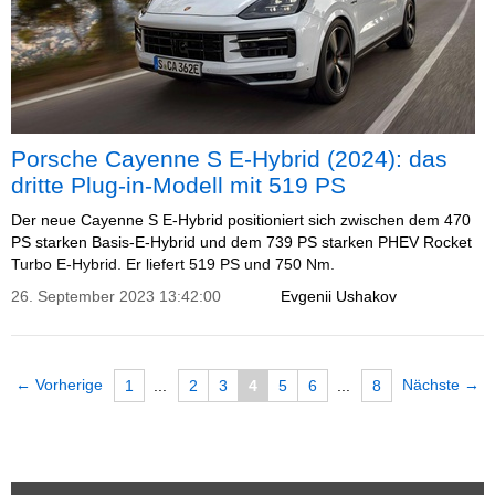
Porsche Cayenne S E-Hybrid (2024): das
dritte Plug-in-Modell mit 519 PS
Der neue Cayenne S E-Hybrid positioniert sich zwischen dem 470
PS starken Basis-E-Hybrid und dem 739 PS starken PHEV Rocket
Turbo E-Hybrid. Er liefert 519 PS und 750 Nm.
26. September 2023 13:42:00
Evgenii Ushakov
← Vorherige
Nächste →
1
...
2
3
4
5
6
...
8