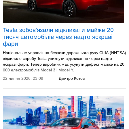
Tesla зобов'язали відкликати майже 20
тисяч автомобілів через надто яскраві
фари
Національне управління безпеки дорожнього руху США (NHTSA)
відхилило спробу Tesla уникнути відкликання через надто
яскраві фари. Тепер виробник має усунути дефект майже на 20
000 електромобілів Model 3 і Model Y.
22 липня 2026, 23:09
Дмитро Котов