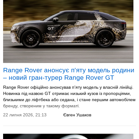
Range Rover анонсує п’яту модель родини
– новий гран-турер Range Rover GT
Range Rover офіційно анонсував п'яту модель у власній лінійці.
Новинка під назвою GT отримає низький кузов із пропорціями,
близькими до ліфтбека або седана, і стане першим автомобілем
бренду, створеним у такому форматі.
22 липня 2026, 21:13
Євген Ушаков