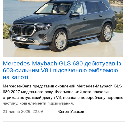
Mercedes-Maybach GLS 680 дебютував із
603-сильним V8 і підсвіченою емблемою
на капоті
Mercedes-Benz представив оновлений Mercedes-Maybach GLS
680 2027 модельного року. Флагманський позашляховик
отримав потужніший двигун V8, повністю перероблену передню
частину, нові елементи підсвічування.
21 липня 2026, 22:09
Євген Ушаков