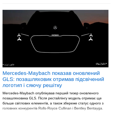
Mercedes-Maybach показав оновлений
GLS: позашляховик отримав підсвічений
логотип і сяючу решітку
Mercedes-Maybach опублікував перший тизер оновленого
позашляховика GLS. Після рестайлінгу модель отримає ще
більше світлових елементів, а також збереже статус одного з
головних конкурентів Rolls-Royce Cullinan і Bentley Bentayga.