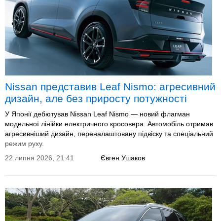
Nissan представив Leaf Nismo: агресивний
дизайн, але без приросту потужності
У Японії дебютував Nissan Leaf Nismo — новий флагман
модельної лінійки електричного кросовера. Автомобіль отримав
агресивніший дизайн, переналаштовану підвіску та спеціальний
режим руху.
22 липня 2026, 21:41
Євген Ушаков