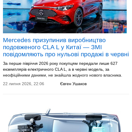
Mercedes призупинив виробництво
подовженого CLA L у Китаї — ЗМІ
повідомляють про нульові продажі в червні
За перше півріччя 2026 року покупцям передали лише 627
екземплярів електричного CLA L, а в червні модель, за
неофіційними даними, не знайшла жодного нового власника.
22 липня 2026, 22:06
Євген Ушаков