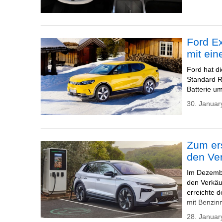
Ford Ex
mit ein
Ford hat di
Standard R
Batterie u
30. Januar
Zum ers
den Ve
Im Dezembe
den Verkäu
erreichte d
mit Benzin
28. Januar