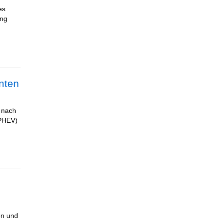
es
ung
nten
 nach
(PHEV)
en und