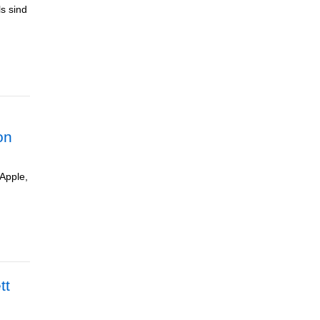
s sind
on
Apple,
tt