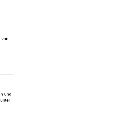
e von
en und
 unter