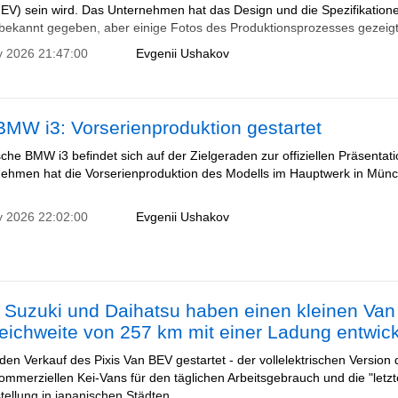
UEV) sein wird. Das Unternehmen hat das Design und die Spezifikation
 bekannt gegeben, aber einige Fotos des Produktionsprozesses gezeigt
y 2026 21:47:00
Evgenii Ushakov
MW i3: Vorserienproduktion gestartet
sche BMW i3 befindet sich auf der Zielgeraden zur offiziellen Präsentati
ehmen hat die Vorserienproduktion des Modells im Hauptwerk in Mün
y 2026 22:02:00
Evgenii Ushakov
 Suzuki und Daihatsu haben einen kleinen Van
eichweite von 257 km mit einer Ladung entwick
den Verkauf des Pixis Van BEV gestartet - der vollelektrischen Version
ommerziellen Kei-Vans für den täglichen Arbeitsgebrauch und die "letzt
tellung in japanischen Städten.