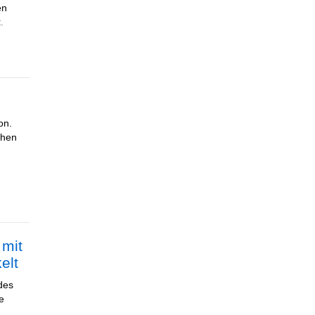
en
.
on.
chen
 mit
elt
 des
e