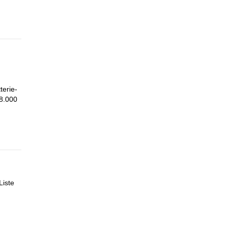
terie-
 8.000
Liste