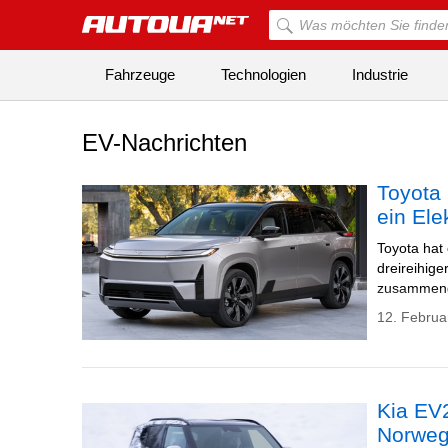
Fahrzeuge
Technologien
Industrie
EV-Nachrichten
Toyota 
ein Ele
Toyota hat 
dreireihige
zusammeng
12. Februa
Kia EV2
Norwe