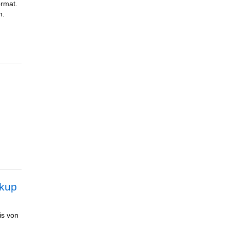
ormat.
n.
n
ckup
is von