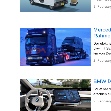
3. Februar
Merced
Rahmen
Der elektr
Lkw mit Sa
km von Deu
2. Februar
BMW iX
BMW hat die
erschien e
2. Februar