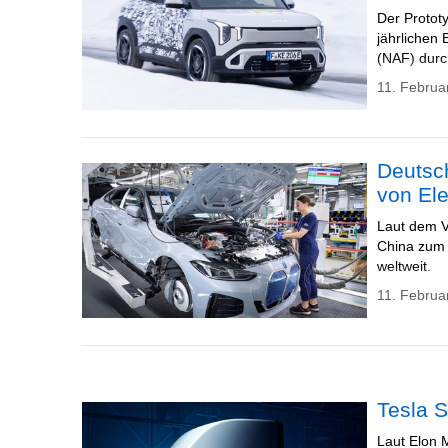
Der Protot
jährlichen
(NAF) durc
11. Februa
Deutsc
von El
Laut dem V
China zum 
weltweit.
11. Februa
Tesla S
Laut Elon 