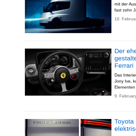
mit der Au
fast zehn 
10. Februa
Der ehe
gestalt
Ferrari
Das Interi
Jony Ive, 
Elementen 
9. Februar
Toyota 
elektr