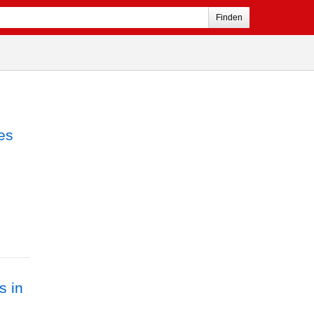
Finden
 es
s in