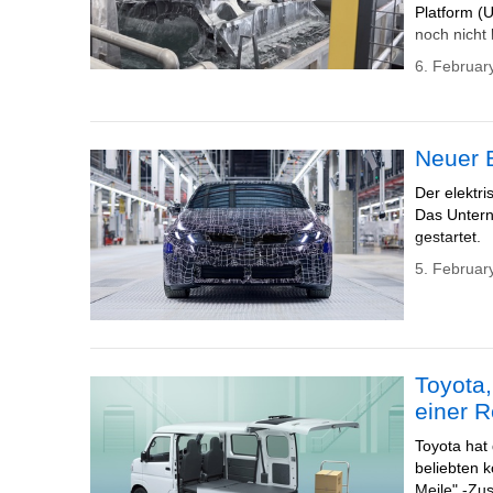
Platform (
noch nicht
6. Februar
Neuer B
Der elektri
Das Untern
gestartet.
5. Februar
Toyota,
einer R
Toyota hat 
beliebten k
Meile" -Zus