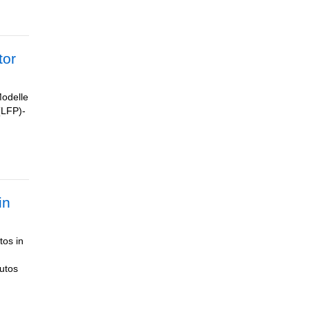
tor
Modelle
(LFP)-
in
tos in
Autos